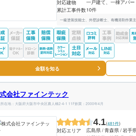
一戸建て、一棟アパー
対応建物
10件
累計工事件数
一級塗装技能士、外壁診断士、有機溶剤作業主
金額を知る
式会社ファインテック
所在地：大阪府大阪市中央区農人橋2-4-1 11F
創業：2000年4月
4.1
(
481件
)
広島県 / 青森県 / 岩手
対応エリア