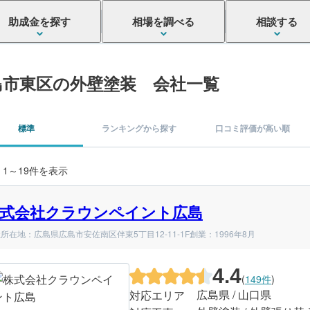
助成金を探す
相場を調べる
相談する
島市東区の外壁塗装 会社一覧
標準
ランキングから探す
口コミ評価が高い順
 1～19件を表示
式会社クラウンペイント広島
所在地：広島県広島市安佐南区伴東5丁目12-11-1F
創業：1996年8月
4.4
(
149件
)
広島県 / 山口県
対応エリア