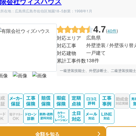
限会社ウィズハウス
所在地：広島県広島市佐伯区旭園18−5
創業：1998年1月
4.7
(
40件
)
広島県
対応エリア
外壁塗装 / 外壁張り替
対応工事
一戸建て
対応建物
138件
累計工事件数
一級塗装技能士、外壁診断士、二級塗装技能士
金額を知る