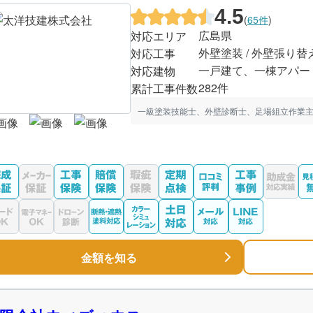
4.5
(
65件
)
広島県
対応エリア
外壁塗装 / 外壁張り替
対応工事
一戸建て、一棟アパー
対応建物
282件
累計工事件数
一級塗装技能士、外壁診断士、足場組立作業主
金額を知る