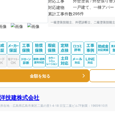
外壁塗装 / 外壁張り替
対応工事
一戸建て、一棟アパー
対応建物
295件
累計工事件数
一級塗装技能士、外壁診断士、二級塗装技能士
金額を知る
洋技建株式会社
所在地：広島県広島市東区二葉の里1-4-18 日宝二葉ビル7F
創業：1965年10月