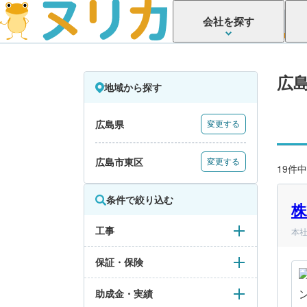
会社を探す
広
地域から探す
広島県
変更する
広島市東区
変更する
19件中
条件で絞り込む
株
工事
本社
保証・保険
助成金・実績