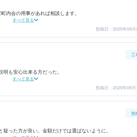
ば町内会の用事があれば相談します。
すべて見る
投稿日：2025年09月
3
5
金額感
担当者
工
説明も安心出来る方だった。
すべて見る
投稿日：2025年09月
5
5
仕上がり
満足度
契
と疑った方が良い。金額だけでは選ばないように。