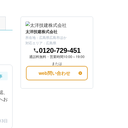
太洋技建株式会社
所在地：
広島県広島市
ほか
対応エリア：
広島県
0120-729-451
通話料無料・営業時間10:00～19:00
または
web問い合わせ
事
認、
へお
13日