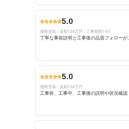
40代/男性/一戸建て
エリア：広島県呉市
5.0
築年数：30年
屋根塗装 / 金額134万円 / 工事期間14日
丁寧な事前説明と工事後の品質フォローが
5
工事期間
60代/男性/一戸建て
エリア：広島県呉市
5.0
築年数：25年
屋根塗装 / 金額134万円
工事前、工事中、工事後の説明や状況確認
5
提案内容
60代/男性/一戸建て
エリア：広島県呉市