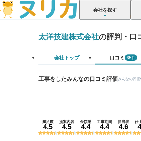
会社を探す
太洋技建株式会社
の評判・口
会社トップ
口コミ
件
65
工事をしたみんなの口コミ評価
みんなの評価
満足度
提案内容
金額感
工事期間
担当者
仕
4.5
4.5
4.4
4.4
4.6
4