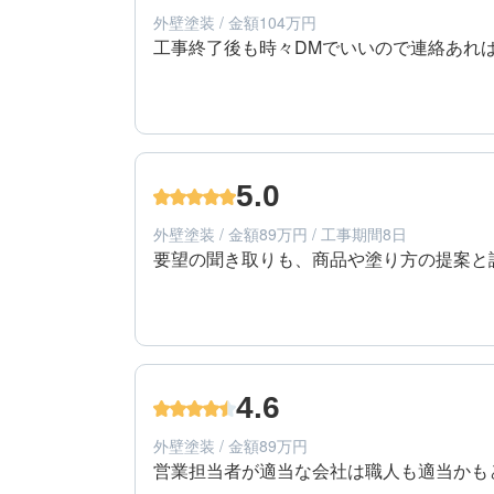
外壁塗装 / 金額104万円
工事終了後も時々DMでいいので連絡あれ
4
提案内容
60代/男性/一戸建て
エリア：広島県安芸郡府中町
5.0
築年数：38年
外壁塗装 / 金額89万円 / 工事期間8日
要望の聞き取りも、商品や塗り方の提案と
5
工事期間
30代/女性/一戸建て
エリア：広島県広島市安佐北区
4.6
築年数：30年
外壁塗装 / 金額89万円
営業担当者が適当な会社は職人も適当かも