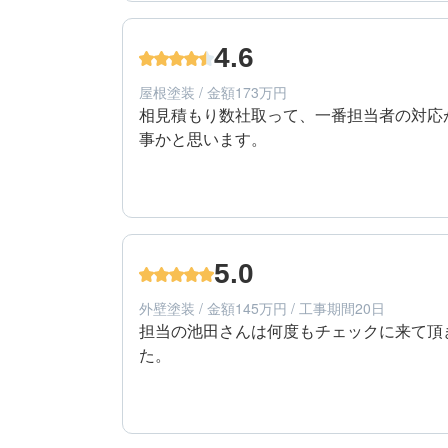
40代/男性/一戸建て
エリア：広島県安芸郡海田町
4.6
築年数：15年
屋根塗装 / 金額173万円
相見積もり数社取って、一番担当者の対応
事かと思います。
5
提案内容
40代/男性/一戸建て
エリア：広島県安芸郡海田町
5.0
築年数：15年
外壁塗装 / 金額145万円 / 工事期間20日
担当の池田さんは何度もチェックに来て頂
た。
5
工事期間