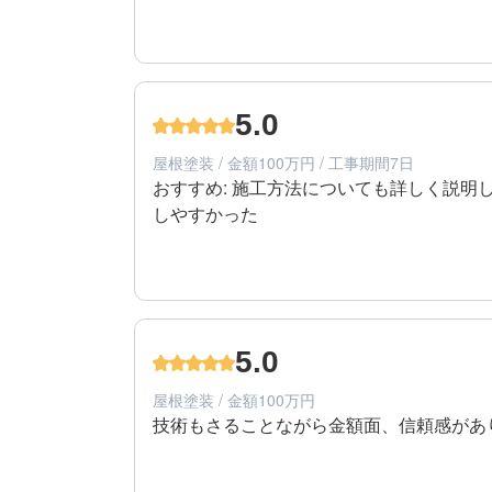
5
提案内容
30代/女性/一戸建て
エリア：広島県広島市安佐北区
5.0
築年数：30年
屋根塗装 / 金額100万円 / 工事期間7日
おすすめ: 施工方法についても詳しく説
しやすかった
5
工事期間
40代/男性/一戸建て
エリア：広島県呉市
5.0
築年数：30年
屋根塗装 / 金額100万円
技術もさることながら金額面、信頼感があ
5
提案内容