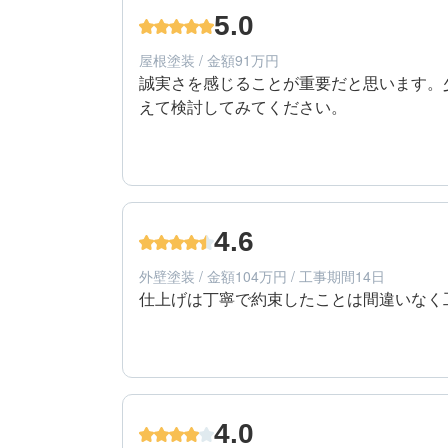
エリア：広島県呉市
5.0
築年数：11年
屋根塗装 / 金額91万円
誠実さを感じることが重要だと思います。
えて検討してみてください。
5
提案内容
50代/女性/一戸建て
エリア：広島県呉市
4.6
築年数：11年
外壁塗装 / 金額104万円 / 工事期間14日
仕上げは丁寧で約束したことは間違いなく
4
工事期間
60代/男性/一戸建て
エリア：広島県安芸郡府中町
4.0
築年数：38年