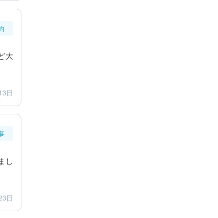
約
ど大
13日
事
まし
23日