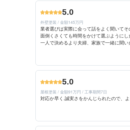
50代/女性/一戸建て
エリア：広島県広島市安芸区
5.0
築年数：20年
外壁塗装 / 金額145万円
業者選びは実際に会って話をよく聞いてそ
面倒くさくても時間をかけて選ぶようにし
5
提案内容
50代/女性/一戸建て
エリア：広島県広島市安芸区
5.0
築年数：20年
屋根塗装 / 金額91万円 / 工事期間7日
対応か早く.誠実さをかんじられたので、
5
工事期間
50代/女性/一戸建て