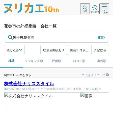
メ
検索
閲覧履歴
ニュー
花巻市の外壁塗装 会社一覧
岩手県
花巻市
変更
絞り込み
助成金実績あり
実績30件以上
外壁塗装
標準
ランキング順
評価順
口コミ順
事例順
口コミ評価について
6件中 1～6件を表示
株式会社ナリススタイル
本社所在地：埼玉県さいたま市大宮区桜木町2-313-1
創業：2012年10月