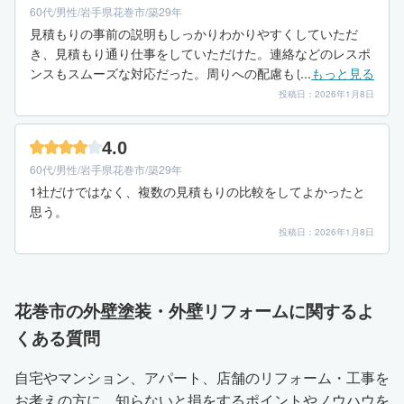
60代/男性/岩手県花巻市/築29年
見積もりの事前の説明もしっかりわかりやすくしていただ
き、見積もり通り仕事をしていただけた。連絡などのレスポ
ンスもスムーズな対応だった。周りへの配慮もしっかりあ
...
もっと見る
り、職人さんたちも丁寧に施工をしてくれたので良かった。
投稿日：2026年1月8日
4.0
60代/男性/岩手県花巻市/築29年
1社だけではなく、複数の見積もりの比較をしてよかったと
思う。
投稿日：2026年1月8日
花巻市の外壁塗装・外壁リフォームに関するよ
くある質問
自宅やマンション、アパート、店舗のリフォーム・工事を
お考えの方に、知らないと損をするポイントやノウハウを