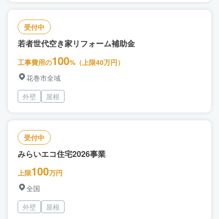
受付中
若者世代空き家リフォーム補助金
100
工事費用の
%（上限40万円）
花巻市全域
外壁
屋根
受付中
みらいエコ住宅2026事業
100
上限
万円
全国
外壁
屋根