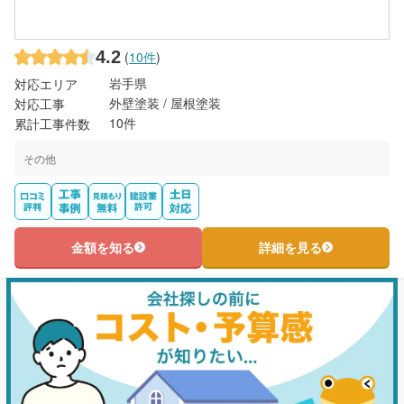
4.2
(
10件
)
岩手県
対応エリア
外壁塗装 / 屋根塗装
対応工事
10件
累計工事件数
その他
金額を知る
詳細を見る