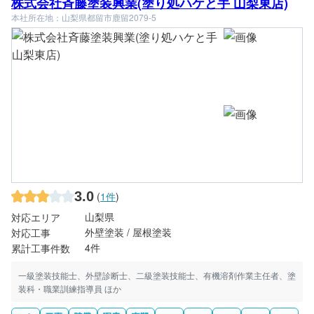
株式会社斉藤塗装興業(塗り処ハケと手 山梨東店)
本社所在地：山梨県都留市鹿留2079-5
3.0
(
1件
)
山梨県
対応エリア
外壁塗装 / 屋根塗装
対応工事
4件
累計工事件数
一級塗装技能士、外壁診断士、二級塗装技能士、有機溶剤作業主任者、塗
装科・職業訓練指導員 ほか