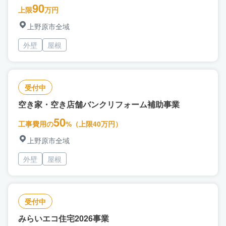
90
上限
万円
上野原市全域
外壁
屋根
受付中
空き家・空き店舗バンクリフォーム補助事業
50
工事費用の
%（上限40万円）
上野原市全域
外壁
屋根
受付中
みらいエコ住宅2026事業