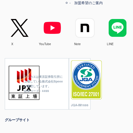
加盟希望のご案内
X
YouTube
Note
LINE
ヌリカエは東京証券取引所に
上場している株式会社Speee
が運営しています。
証券コード：4499
JQA-IM1686
グループサイト