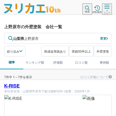
メ
検索
閲覧履歴
ニュー
上野原市の外壁塗装 会社一覧
山梨県
上野原市
変更
絞り込み
助成金実績あり
実績30件以上
外壁塗装
標準
ランキング順
評価順
口コミ順
事例順
口コミ評価について
7件中 1～7件を表示
K-RISE
本社所在地：山梨県甲府市下鍛冶屋町509-1
創業：2020年1月