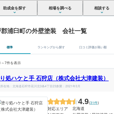
助成金を探す
相場を調べる
相談する
戸郡浦臼町の外壁塗装 会社一覧
標準
ランキングから探す
口コミ評価が高い順
 1～7件を表示
り処ハケと手 石狩店（株式会社大津建装）
所在地：北海道石狩市花川北3条4丁目23
創業：2021年3月
4.9
(
31件
)
北海道
対応エリア