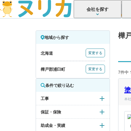
会社を探す
樺
地域から探す
北海道
変更する
樺戸郡浦臼町
変更する
7件中
条件で絞り込む
塗
工事
本社
保証・保険
助成金・実績