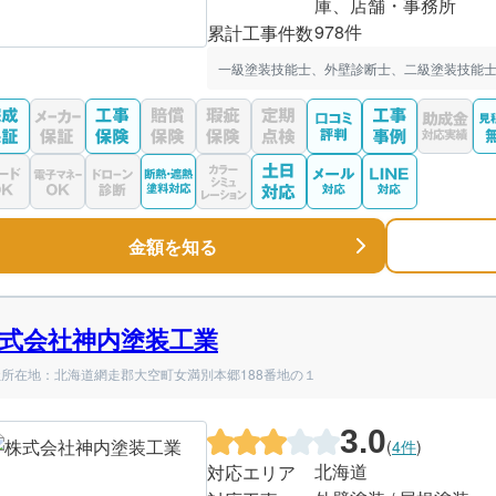
庫、店舗・事務所
978件
累計工事件数
一級塗装技能士、外壁診断士、二級塗装技能士
金額を知る
式会社神内塗装工業
所在地：北海道網走郡大空町女満別本郷188番地の１
3.0
(
4件
)
北海道
対応エリア