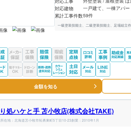
外壁塗装 / 屋根塗装 ほ
対応工事
一戸建て、一棟アパー
対応建物
59件
累計工事件数
一級塗装技能士、二級塗装技能士、足場組立作
金額を知る
り処ハケと手 苫小牧店(株式会社TAKE)
所在地：北海道苫小牧市拓勇東町5丁目10-23
創業：2010年1月