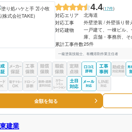
4.4
(
17件
)
北海道
対応エリア
外壁塗装 / 外壁張り替
対応工事
一戸建て、一棟ビル、
対応建物
庫、店舗・事務所、そ
25件
累計工事件数
一級塗装技能士、有機溶剤作業主任者
金額を知る
東建業