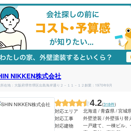
HIN NIKKEN株式会社
社所在地：大阪府堺市堺区出島海岸通り２－１１－１２
創業：1970年9月
4.2
(
318件
)
北海道 / 青森県 / 宮城
対応エリア
外壁塗装 / 外壁張り替
対応工事
一戸建て、一棟ビル、
対応建物