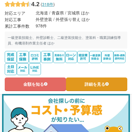
4.2
(
318件
)
北海道 / 青森県 / 宮城県 ほか
対応エリア
外壁塗装 / 外壁張り替え ほか
対応工事
978件
累計工事件数
一級塗装技能士、外壁診断士、二級塗装技能士、塗装科・職業訓練指導
員、有機溶剤作業主任者 ほか
金額を知る
詳細を見る