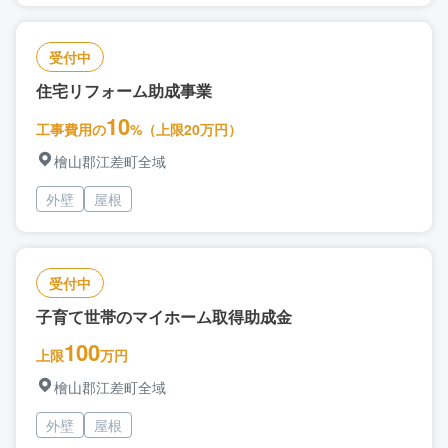
受付中
住宅リフォーム助成事業
10
工事費用の
%（上限20万円）
檜山郡江差町全域
外壁
屋根
受付中
子育て世帯のマイホーム取得助成金
100
上限
万円
檜山郡江差町全域
外壁
屋根