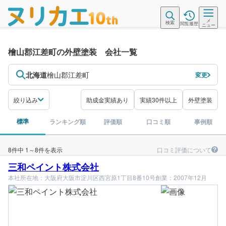
メ
検索
閲覧履歴
ニュー
檜山郡江差町の外壁塗装 会社一覧
北海道
檜山郡江差町
変更
絞り込み
助成金実績あり
実績30件以上
外壁塗装
標準
ランキング順
評価順
口コミ順
事例順
口コミ評価について
8件中 1～8件を表示
三和ペイント株式会社
本社所在地：大阪府大阪市淀川区西宮原1丁目8番10号
創業：2007年12月