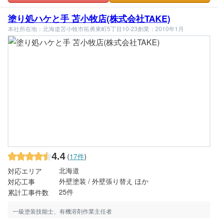
塗り処ハケと手 苫小牧店(株式会社TAKE)
本社所在地：北海道苫小牧市拓勇東町5丁目10-23
創業：2010年1月
4.4
(
17件
)
北海道
対応エリア
外壁塗装 / 外壁張り替え ほか
対応工事
25件
累計工事件数
一級塗装技能士、有機溶剤作業主任者