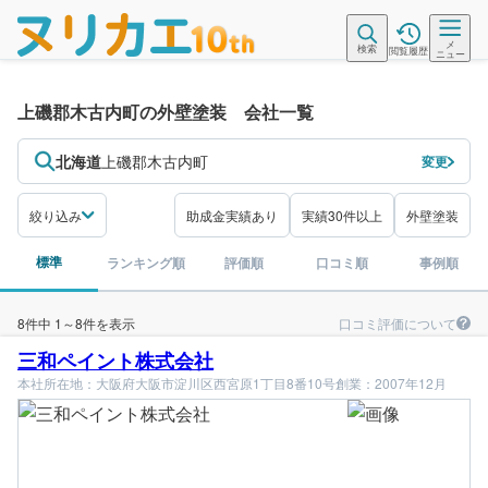
メ
検索
閲覧履歴
ニュー
上磯郡木古内町の外壁塗装 会社一覧
北海道
上磯郡木古内町
変更
絞り込み
助成金実績あり
実績30件以上
外壁塗装
標準
ランキング順
評価順
口コミ順
事例順
口コミ評価について
8件中 1～8件を表示
三和ペイント株式会社
本社所在地：大阪府大阪市淀川区西宮原1丁目8番10号
創業：2007年12月