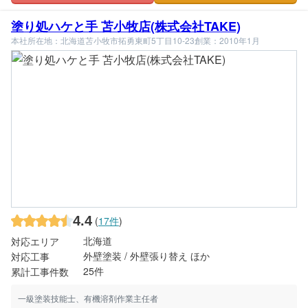
塗り処ハケと手 苫小牧店(株式会社TAKE)
本社所在地：北海道苫小牧市拓勇東町5丁目10-23
創業：2010年1月
4.4
(
17件
)
北海道
対応エリア
外壁塗装 / 外壁張り替え ほか
対応工事
25件
累計工事件数
一級塗装技能士、有機溶剤作業主任者