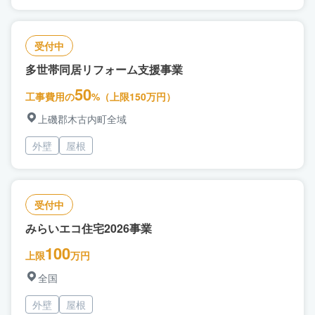
受付中
多世帯同居リフォーム支援事業
50
工事費用の
%（上限150万円）
上磯郡木古内町全域
外壁
屋根
受付中
みらいエコ住宅2026事業
100
上限
万円
全国
外壁
屋根