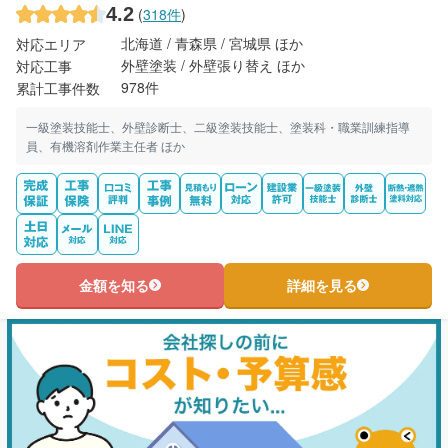
4.2
(
318件
)
北海道 / 青森県 / 宮城県 ほか
対応エリア
外壁塗装 / 外壁張り替え ほか
対応工事
978件
累計工事件数
一級塗装技能士、外壁診断士、二級塗装技能士、塗装科・職業訓練指導
員、有機溶剤作業主任者 ほか
金額を知る
詳細を見る