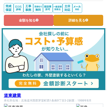
金額を知る
詳細を見る
道東建業
本社所在地：北海道河西郡芽室町西1条南9丁目3-2
創業：1998年8月