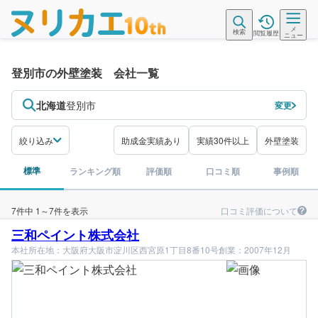
メ
検索
閲覧履歴
ニュー
登別市の外壁塗装 会社一覧
北海道
登別市
変更
絞り込み
助成金実績あり
実績30件以上
外壁塗装
標準
ランキング順
評価順
口コミ順
事例順
口コミ評価について
7件中 1～7件を表示
三和ペイント株式会社
本社所在地：大阪府大阪市淀川区西宮原1丁目8番10号
創業：2007年12月