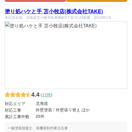
塗り処ハケと手 苫小牧店(株式会社TAKE)
本社所在地：北海道苫小牧市拓勇東町5丁目10-23
創業：2010年1月
4.4
(
17件
)
北海道
対応エリア
外壁塗装 / 外壁張り替え ほか
対応工事
25件
累計工事件数
一級塗装技能士、有機溶剤作業主任者