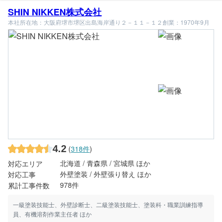
SHIN NIKKEN株式会社
本社所在地：大阪府堺市堺区出島海岸通り２－１１－１２
創業：1970年9月
4.2
(
318件
)
北海道 / 青森県 / 宮城県 ほか
対応エリア
外壁塗装 / 外壁張り替え ほか
対応工事
978件
累計工事件数
一級塗装技能士、外壁診断士、二級塗装技能士、塗装科・職業訓練指導
員、有機溶剤作業主任者 ほか