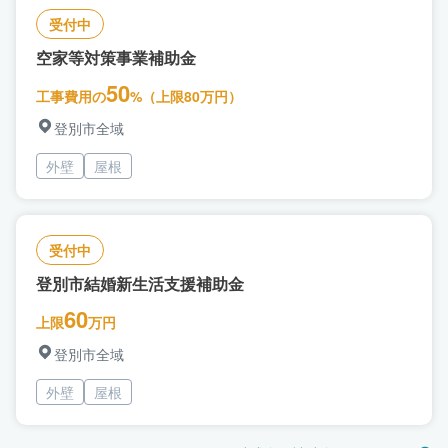
受付中
空家等対策事業補助金
50
工事費用の
%（上限80万円）
登別市全域
外壁
屋根
受付中
登別市結婚新生活支援補助金
60
上限
万円
登別市全域
外壁
屋根