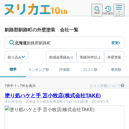
メ
検索
閲覧履歴
ニュー
釧路郡釧路町の外壁塗装 会社一覧
北海道
釧路郡釧路町
変更
絞り込み
助成金実績あり
実績30件以上
外壁塗装
標準
ランキング順
評価順
口コミ順
事例順
口コミ評価について
7件中 1～7件を表示
塗り処ハケと手 苫小牧店(株式会社TAKE)
本社所在地：北海道苫小牧市拓勇東町5丁目10-23
創業：2010年1月