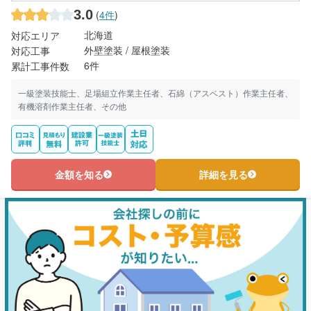
3.0
(
4件
)
北海道
対応エリア
外壁塗装 / 屋根塗装
対応工事
6件
累計工事件数
一級塗装技能士、足場組立作業主任者、石綿（アスベスト）作業主任者、
有機溶剤作業主任者、その他
金額を知る
詳細を見る