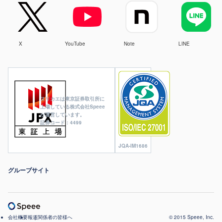
X
YouTube
Note
LINE
ヌリカエは東京証券取引所に
上場している株式会社Speee
が運営しています。
証券コード：4499
JQA-IM1686
グループサイト
会社概要
報道関係者の皆様へ
© 2015 Speee, Inc.