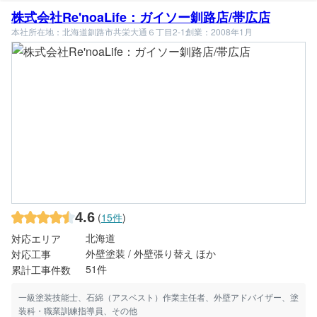
株式会社Re'noaLife：ガイソー釧路店/帯広店
本社所在地：北海道釧路市共栄大通６丁目2-1
創業：2008年1月
4.6
(
15件
)
北海道
対応エリア
外壁塗装 / 外壁張り替え ほか
対応工事
51件
累計工事件数
一級塗装技能士、石綿（アスベスト）作業主任者、外壁アドバイザー、塗
装科・職業訓練指導員、その他