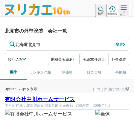
メ
検索
閲覧履歴
ニュー
北見市の外壁塗装 会社一覧
北海道
北見市
変更
絞り込み
助成金実績あり
実績30件以上
外壁塗装
標準
ランキング順
評価順
口コミ順
事例順
口コミ評価について
9件中 1～9件を表示
有限会社中川ホームサービス
本社所在地：北海道雨竜郡雨竜町字満寿32−300
創業：2005年1月