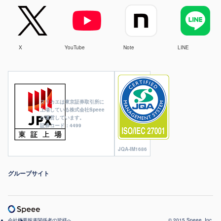
X
YouTube
Note
LINE
ヌリカエは東京証券取引所に
上場している株式会社Speee
が運営しています。
証券コード：4499
JQA-IM1686
グループサイト
会社概要
報道関係者の皆様へ
© 2015 Speee, Inc.