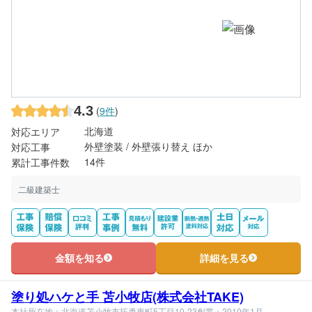
4.3
(
9件
)
北海道
対応エリア
外壁塗装 / 外壁張り替え ほか
対応工事
14件
累計工事件数
二級建築士
金額を知る
詳細を見る
塗り処ハケと手 苫小牧店(株式会社TAKE)
本社所在地：北海道苫小牧市拓勇東町5丁目10-23
創業：2010年1月