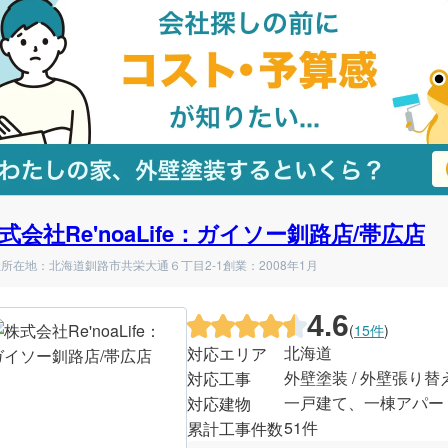
式会社Re'noaLife：ガイソー釧路店/帯広店
所在地：北海道釧路市共栄大通６丁目2-1
創業：2008年1月
4.6
(
15件
)
北海道
対応エリア
外壁塗装 / 外壁張り替
対応工事
一戸建て、一棟アパー
対応建物
51件
累計工事件数