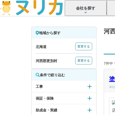
会社を探す
河
地域から探す
北海道
変更する
河西郡更別村
変更する
7件中
条件で絞り込む
塗
工事
本社
保証・保険
助成金・実績