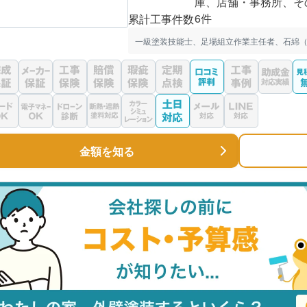
庫、店舗・事務所、そ
6件
累計工事件数
一級塗装技能士、足場組立作業主任者、石綿（
金額を知る