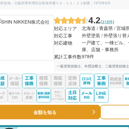
社所在地：大阪府堺市堺区出島海岸通り２－１１－１２
創業：1970年9月
4.2
(
318件
)
北海道 / 青森県 / 宮城
対応エリア
外壁塗装 / 外壁張り替
対応工事
一戸建て、一棟ビル、
対応建物
庫、店舗・事務所
978件
累計工事件数
一級塗装技能士、外壁診断士、二級塗装技能士
金額を知る