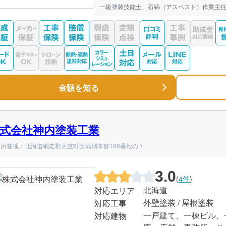
一級塗装技能士、石綿（アスベスト）作業主任
金額を知る
式会社神内塗装工業
所在地：北海道網走郡大空町女満別本郷188番地の１
3.0
(
4件
)
北海道
対応エリア
外壁塗装 / 屋根塗装
対応工事
一戸建て、一棟ビル、
対応建物