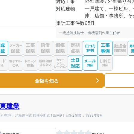
外壁塗装 / 外壁張り替
対応工事
一戸建て、一棟ビル、
対応建物
庫、店舗・事務所、そ
25件
累計工事件数
一級塗装技能士、有機溶剤作業主任者
金額を知る
東建業
所在地：北海道河西郡芽室町西1条南9丁目3-2
創業：1998年8月
-