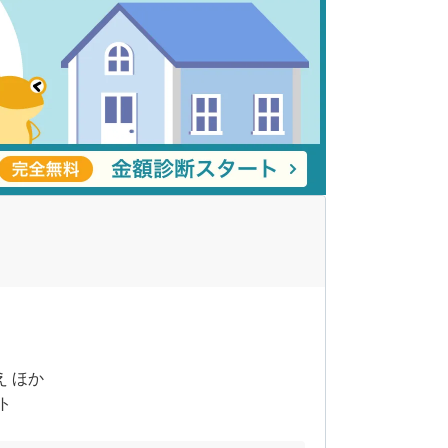
え ほか
ト