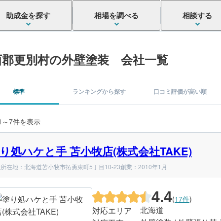
助成金を探す
相場を調べる
相談する
西郡更別村の外壁塗装 会社一覧
標準
ランキングから探す
口コミ評価が高い順
 1～7件を表示
り処ハケと手 苫小牧店(株式会社TAKE)
所在地：北海道苫小牧市拓勇東町5丁目10-23
創業：2010年1月
4.4
(
17件
)
北海道
対応エリア