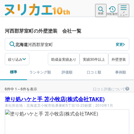
メ
検索
閲覧履歴
ニュー
河西郡芽室町の外壁塗装 会社一覧
北海道
河西郡芽室町
変更
絞り込み
助成金実績あり
実績30件以上
外壁塗装
標準
ランキング順
評価順
口コミ順
事例順
口コミ評価について
6件中 1～6件を表示
塗り処ハケと手 苫小牧店(株式会社TAKE)
本社所在地：北海道苫小牧市拓勇東町5丁目10-23
創業：2010年1月