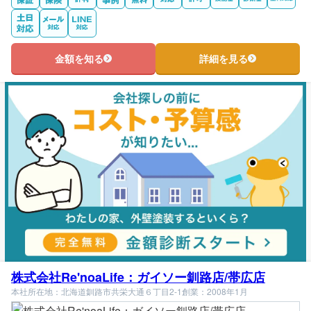
金額を知る
詳細を見る
株式会社Re'noaLife：ガイソー釧路店/帯広店
本社所在地：北海道釧路市共栄大通６丁目2-1
創業：2008年1月