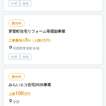
外壁
屋根
受付中
芽室町住宅リフォーム等奨励事業
5
工事費用の
%（上限5万円）
河西郡芽室町全域
外壁
屋根
受付中
みらいエコ住宅2026事業
100
上限
万円
全国