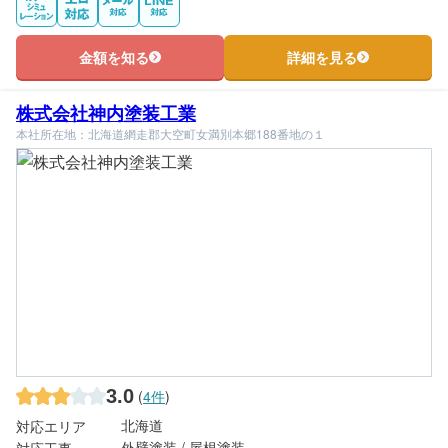
金額を知る
詳細を見る
株式会社神内塗装工業
本社所在地：北海道網走郡大空町女満別本郷188番地の１
3.0
(
4件
)
北海道
対応エリア
外壁塗装 / 屋根塗装
対応工事