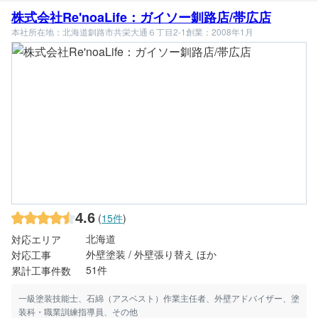
株式会社Re'noaLife：ガイソー釧路店/帯広店
本社所在地：北海道釧路市共栄大通６丁目2-1
創業：2008年1月
4.6
(
15件
)
北海道
対応エリア
外壁塗装 / 外壁張り替え ほか
対応工事
51件
累計工事件数
一級塗装技能士、石綿（アスベスト）作業主任者、外壁アドバイザー、塗
装科・職業訓練指導員、その他