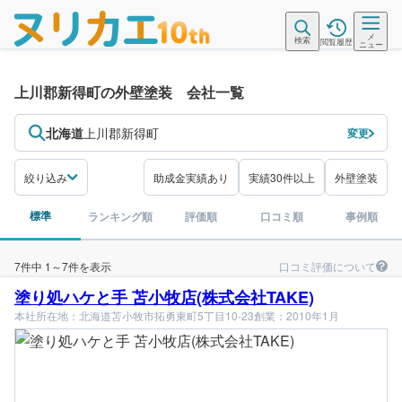
メ
検索
閲覧履歴
ニュー
上川郡新得町の外壁塗装 会社一覧
北海道
上川郡新得町
変更
絞り込み
助成金実績あり
実績30件以上
外壁塗装
標準
ランキング順
評価順
口コミ順
事例順
口コミ評価について
7件中 1～7件を表示
塗り処ハケと手 苫小牧店(株式会社TAKE)
本社所在地：北海道苫小牧市拓勇東町5丁目10-23
創業：2010年1月