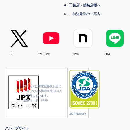
工務店・塗装店様へ
加盟希望のご案内
X
YouTube
Note
LINE
ヌリカエは東京証券取引所に
上場している株式会社Speee
が運営しています。
証券コード：4499
JQA-IM1686
グループサイト