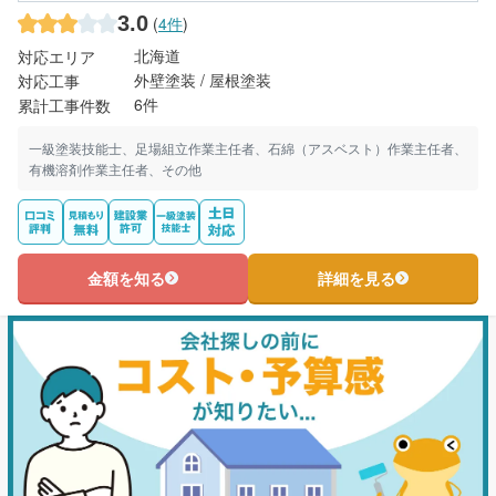
3.0
(
4件
)
北海道
対応エリア
外壁塗装 / 屋根塗装
対応工事
6件
累計工事件数
一級塗装技能士、足場組立作業主任者、石綿（アスベスト）作業主任者、
有機溶剤作業主任者、その他
金額を知る
詳細を見る