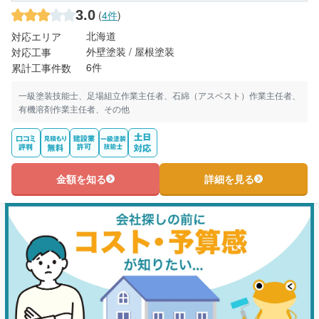
3.0
(
4件
)
北海道
対応エリア
外壁塗装 / 屋根塗装
対応工事
6件
累計工事件数
一級塗装技能士、足場組立作業主任者、石綿（アスベスト）作業主任者、
有機溶剤作業主任者、その他
金額を知る
詳細を見る