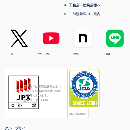
工務店・塗装店様へ
加盟希望のご案内
X
YouTube
Note
LINE
ヌリカエは東京証券取引所に
上場している株式会社Speee
が運営しています。
証券コード：4499
JQA-IM1686
グループサイト