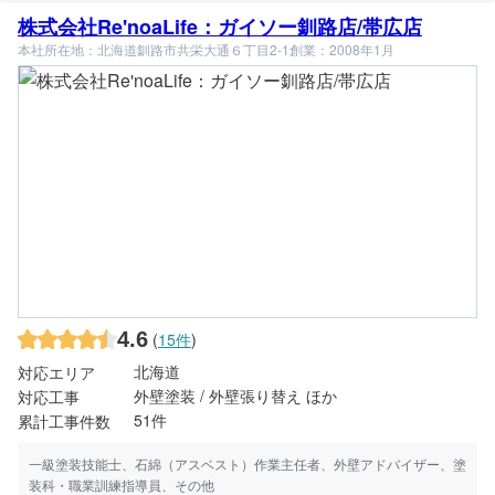
株式会社Re'noaLife：ガイソー釧路店/帯広店
本社所在地：北海道釧路市共栄大通６丁目2-1
創業：2008年1月
4.6
(
15件
)
北海道
対応エリア
外壁塗装 / 外壁張り替え ほか
対応工事
51件
累計工事件数
一級塗装技能士、石綿（アスベスト）作業主任者、外壁アドバイザー、塗
装科・職業訓練指導員、その他