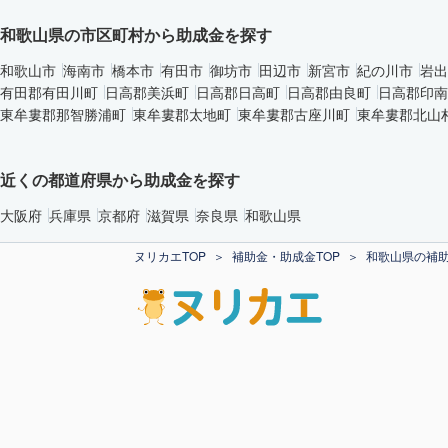
和歌山県の市区町村から助成金を探す
和歌山市
海南市
橋本市
有田市
御坊市
田辺市
新宮市
紀の川市
岩出
有田郡有田川町
日高郡美浜町
日高郡日高町
日高郡由良町
日高郡印南
東牟婁郡那智勝浦町
東牟婁郡太地町
東牟婁郡古座川町
東牟婁郡北山
近くの都道府県から助成金を探す
大阪府
兵庫県
京都府
滋賀県
奈良県
和歌山県
ヌリカエTOP
補助金・助成金TOP
和歌山県の補