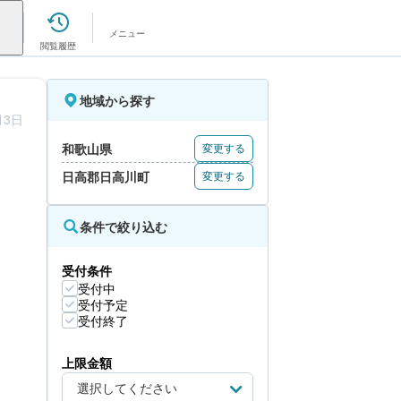
メニュー
閲覧履歴
地域から探す
月3日
和歌山県
変更する
日高郡日高川町
変更する
条件で絞り込む
受付条件
受付中
受付予定
受付終了
上限金額