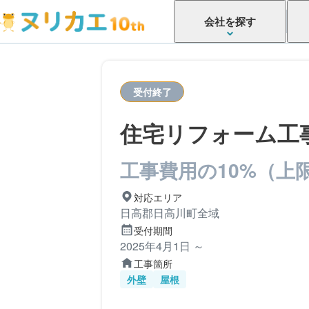
会社を探す
受付終了
住宅リフォーム工
工事費用の10%（上限
対応エリア
日高郡日高川町全域
受付期間
2025年4月1日 ～
工事箇所
外壁
屋根