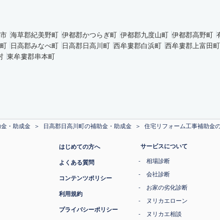
市
海草郡紀美野町
伊都郡かつらぎ町
伊都郡九度山町
伊都郡高野町
町
日高郡みなべ町
日高郡日高川町
西牟婁郡白浜町
西牟婁郡上富田町
村
東牟婁郡串本町
助金・助成金
日高郡日高川町の補助金・助成金
住宅リフォーム工事補助金
サービスについて
はじめての方へ
相場診断
よくある質問
会社診断
コンテンツポリシー
お家の劣化診断
利用規約
ヌリカエローン
プライバシーポリシー
ヌリカエ相談