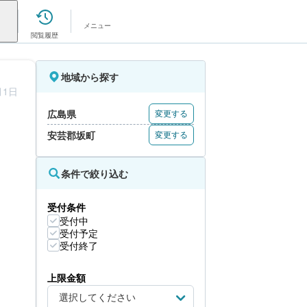
メニュー
閲覧履歴
地域から探す
月1日
広島県
変更する
安芸郡坂町
変更する
条件で絞り込む
受付条件
受付中
受付予定
受付終了
上限金額