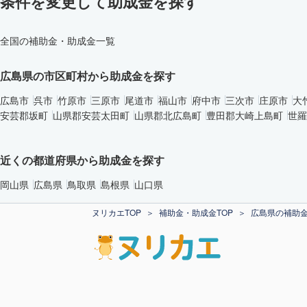
条件を変更して助成金を探す
全国の補助金・助成金一覧
広島県の市区町村から助成金を探す
広島市
呉市
竹原市
三原市
尾道市
福山市
府中市
三次市
庄原市
大
安芸郡坂町
山県郡安芸太田町
山県郡北広島町
豊田郡大崎上島町
世羅
近くの都道府県から助成金を探す
岡山県
広島県
鳥取県
島根県
山口県
ヌリカエTOP
補助金・助成金TOP
広島県の補助