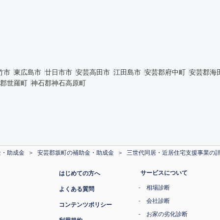
竹市
東広島市
廿日市市
安芸高田市
江田島市
安芸郡府中町
安芸郡海
郡世羅町
神石郡神石高原町
金・助成金
安芸郡坂町の補助金・助成金
三世代同居・近居住宅支援事業の
サービスについて
はじめての方へ
相場診断
よくある質問
会社診断
コンテンツポリシー
お家の劣化診断