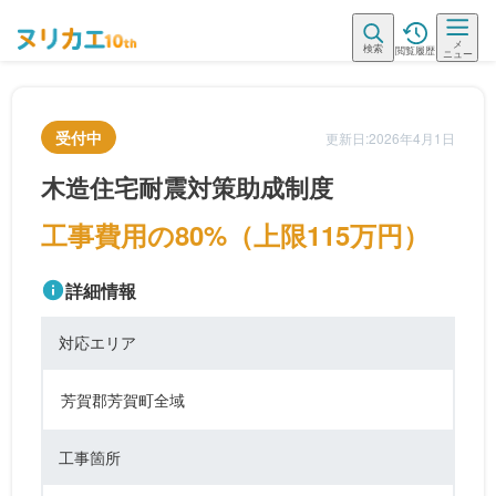
メ
検索
閲覧履歴
ニュー
受付中
更新日:2026年4月1日
木造住宅耐震対策助成制度
工事費用の80%（上限115万円）
詳細情報
対応エリア
芳賀郡芳賀町全域
工事箇所