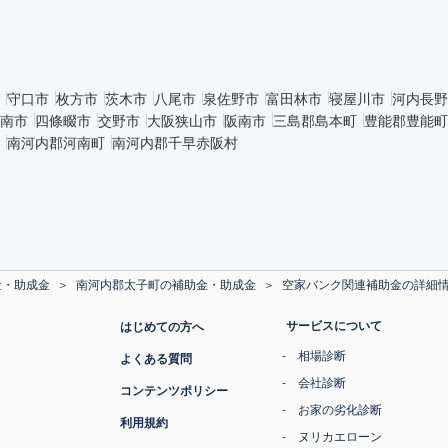
守口市
枚方市
茨木市
八尾市
泉佐野市
富田林市
寝屋川市
河内長野
南市
四條畷市
交野市
大阪狭山市
阪南市
三島郡島本町
豊能郡豊能町
南河内郡河南町
南河内郡千早赤阪村
金・助成金
南河内郡太子町の補助金・助成金
空家バンク関連補助金の詳細
サービスについて
はじめての方へ
相場診断
よくある質問
会社診断
コンテンツポリシー
お家の劣化診断
利用規約
ヌリカエローン