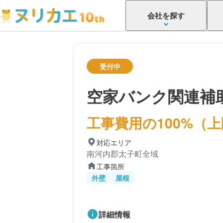
会社を探す
受付中
空家バンク関連補
工事費用の100%（上
対応エリア
南河内郡太子町全域
工事箇所
外壁
屋根
詳細情報