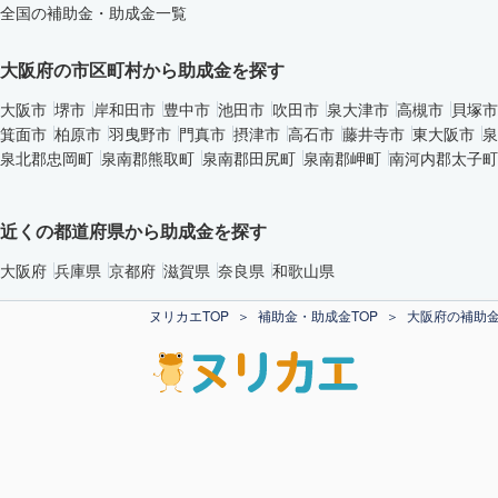
全国の補助金・助成金一覧
大阪府の市区町村から助成金を探す
大阪市
堺市
岸和田市
豊中市
池田市
吹田市
泉大津市
高槻市
貝塚市
箕面市
柏原市
羽曳野市
門真市
摂津市
高石市
藤井寺市
東大阪市
泉
泉北郡忠岡町
泉南郡熊取町
泉南郡田尻町
泉南郡岬町
南河内郡太子町
近くの都道府県から助成金を探す
大阪府
兵庫県
京都府
滋賀県
奈良県
和歌山県
ヌリカエTOP
補助金・助成金TOP
大阪府の補助