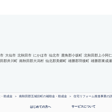
市
大仙市
北秋田市
にかほ市
仙北市
鹿角郡小坂町
北秋田郡上小阿仁
田郡井川町
南秋田郡大潟村
仙北郡美郷町
雄勝郡羽後町
雄勝郡東成瀬
金・助成金
南秋田郡五城目町の補助金・助成金
住宅リフォーム推進事業の
サービスについて
はじめての方へ