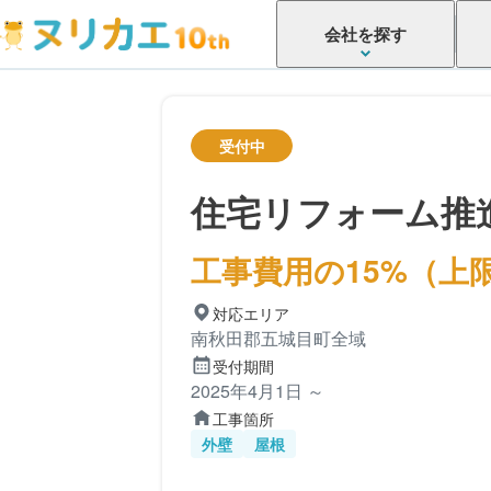
会社を探す
受付中
住宅リフォーム推
工事費用の15%（上限
対応エリア
南秋田郡五城目町全域
受付期間
2025年4月1日 ～
工事箇所
外壁
屋根