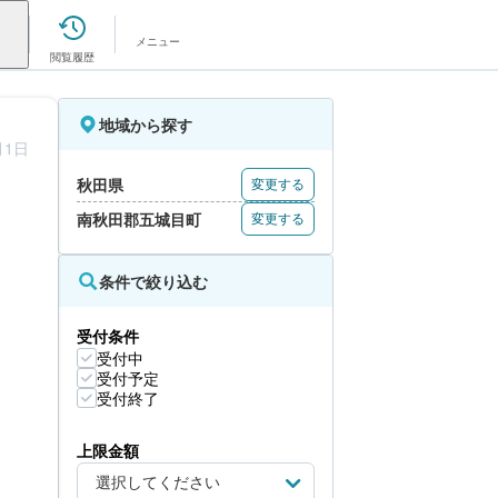
メニュー
閲覧履歴
地域から探す
月1日
秋田県
変更する
南秋田郡五城目町
変更する
条件で絞り込む
受付条件
受付中
受付予定
受付終了
上限金額