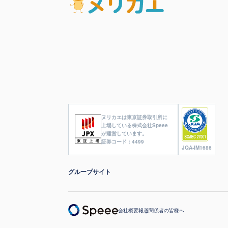
ヌリカエは東京証券取引所に
上場している株式会社Speee
が運営しています。
証券コード：4499
JQA-IM1686
グループサイト
会社概要
報道関係者の皆様へ