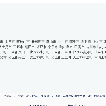
市
本庄市
東松山市
春日部市
狭山市
羽生市
鴻巣市
深谷市
上尾市
富士見市
三郷市
蓮田市
坂戸市
幸手市
鶴ヶ島市
日高市
吉川市
ふじ
川町
比企郡嵐山町
比企郡小川町
比企郡川島町
比企郡吉見町
比企郡
父村
児玉郡美里町
児玉郡神川町
児玉郡上里町
大里郡寄居町
南埼玉
金・助成金
北本市の補助金・助成金
令和7年度住宅用省エネルギー機器設置
サービスについて
はじめての方へ