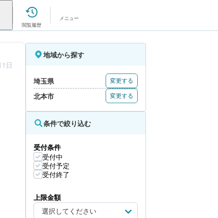
メニュー
閲覧履歴
地域から探す
月1日
埼玉県
変更する
北本市
変更する
条件で絞り込む
受付条件
受付中
受付予定
受付終了
上限金額