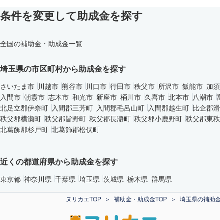
条件を変更して助成金を探す
全国の補助金・助成金一覧
埼玉県の市区町村から助成金を探す
さいたま市
川越市
熊谷市
川口市
行田市
秩父市
所沢市
飯能市
加須
入間市
朝霞市
志木市
和光市
新座市
桶川市
久喜市
北本市
八潮市
北足立郡伊奈町
入間郡三芳町
入間郡毛呂山町
入間郡越生町
比企郡滑
秩父郡横瀬町
秩父郡皆野町
秩父郡長瀞町
秩父郡小鹿野町
秩父郡東秩
北葛飾郡杉戸町
北葛飾郡松伏町
近くの都道府県から助成金を探す
東京都
神奈川県
千葉県
埼玉県
茨城県
栃木県
群馬県
ヌリカエTOP
補助金・助成金TOP
埼玉県の補助