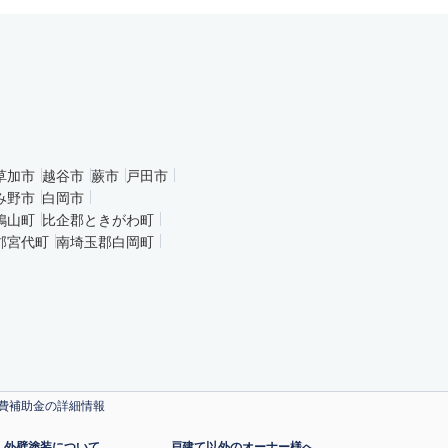
草加市
越谷市
蕨市
戸田市
み野市
白岡市
鳩山町
比企郡ときがわ町
郡宮代町
南埼玉郡白岡町
費補助金の詳細情報
外壁塗装について
戸建て以外のオーナー様へ