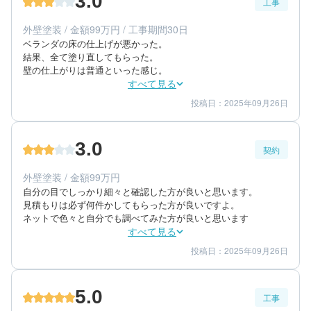
3.0
工事
60代/男性/一戸建て
エリア：福岡県糟屋郡粕屋町
外壁塗装 / 金額99万円 / 工事期間30日
築年数：20年
ベランダの床の仕上げが悪かった。

結果、全て塗り直してもらった。

壁の仕上がりは普通といった感じ。
すべて見る
投稿日：2025年09月26日
3
3
工事期間
仕上がり
3
満足度
3.0
契約
50代/男性/一戸建て
エリア：福岡県福岡市東区
外壁塗装 / 金額99万円
築年数：9年
自分の目でしっかり細々と確認した方が良いと思います。

見積もりは必ず何件かしてもらった方が良いですよ。

ネットで色々と自分でも調べてみた方が良いと思います
すべて見る
投稿日：2025年09月26日
3
3
提案内容
金額感
3
担当者
5.0
工事
50代/男性/一戸建て