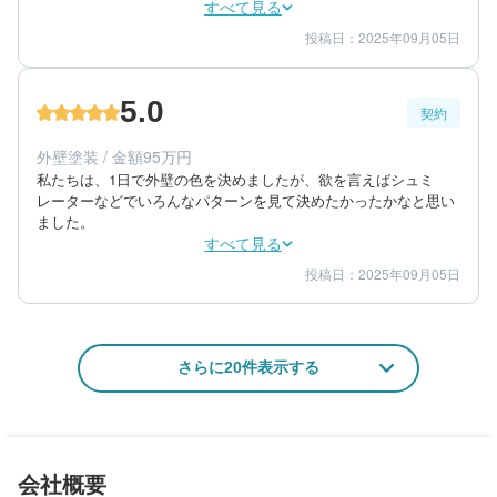
すべて見る
投稿日：2025年09月05日
5
5
工事期間
仕上がり
5
満足度
5.0
契約
40代/男性/一戸建て
エリア：福岡県春日市
外壁塗装 / 金額95万円
築年数：10年
私たちは、1日で外壁の色を決めましたが、欲を言えばシュミ
レーターなどでいろんなパターンを見て決めたかったかなと思い
ました。
すべて見る
投稿日：2025年09月05日
5
5
提案内容
金額感
5
担当者
40代/男性/一戸建て
さらに20件表示する
エリア：福岡県春日市
築年数：10年
会社概要