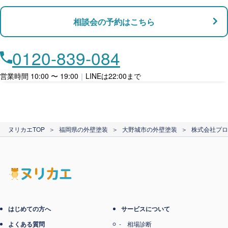
支払い対応
相談会の予約はこちら
店舗・事務所対応
月々​分割で​お支払い
0120-839-084
ローン利用
営業時間 10:00 〜 19:00
｜
LINEは22:00まで
カード支払い
ヌリカエTOP
＞
福岡県の外壁塗装
＞
大野城市の外壁塗装
＞
株式会社プロ
電子マネー支払い
はじめての方へ
サービスについて
よくある質問
相場診断