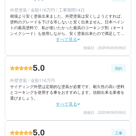
エリア：福岡県筑紫郡那珂川町
外壁塗装 / 金額116万円 / 工事期間14日
築年数：27年
相場より安く塗装出来ました。外壁塗装は安くしようとすれば、
塗料のグレードを下げる等しないと安く出来ません。日本ペイン
トの最高塗料で、私が使いたかった最高のコーキング剤（オート
ンイクシード）も使用しながら、安く塗装出来たので満足してい
ます
すべて見る
投稿日：2025年09月09日
5
5
工事期間
仕上がり
5
満足度
5.0
契約
40代/男性/一戸建て
エリア：福岡県糟屋郡宇美町
外壁塗装 / 金額116万円
築年数：13年
サイディング外壁は定期的な塗装が必要です。耐久性の高い塗料
とコーキングを使用する事をおすすめします。信頼出来る業者を
選びましょう。
すべて見る
投稿日：2025年09月09日
5
5
提案内容
金額感
5
担当者
5.0
工事
40代/男性/一戸建て