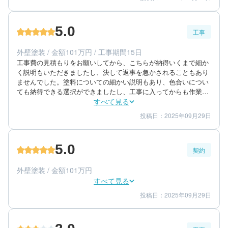
5
5
提案内容
金額感
5
担当者
5.0
工事
40代/女性/一戸建て
エリア：福岡県糟屋郡粕屋町
外壁塗装 / 金額101万円 / 工事期間15日
築年数：13年
工事費の見積もりをお願いしてから、こちらが納得いくまで細か
く説明もいただきましたし、決して返事を急かされることもあり
ませんでした。塗料についての細かい説明もあり、色合いについ
ても納得できる選択ができましたし、工事に入ってからも作業工
程や日程など密にご連絡いただきながら作業を進めていかれまし
すべて見る
た。仕上がりは非常に丁寧で、大変満足しています。全てにおい
投稿日：2025年09月29日
5
5
工事期間
仕上がり
て信頼できましたので、ご近所の方にもおすすめしました。
5
満足度
5.0
契約
60代/男性/一戸建て
エリア：福岡県糟屋郡粕屋町
外壁塗装 / 金額101万円
築年数：20年
すべて見る
投稿日：2025年09月29日
5
5
提案内容
金額感
5
担当者