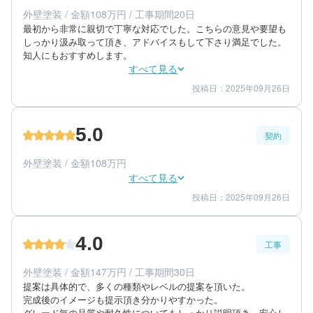
エリア：福岡県福岡市東区
外壁塗装 / 金額108万円 / 工事期間20日
築年数：9年
最初から非常に親切で丁寧な対応でした。こちらの意見や要望も
しっかり汲み取って頂き、アドバイスもして下さり満足でした。
知人にもおすすめします。
すべて見る
投稿日：2025年09月26日
5
5
工事期間
仕上がり
5
満足度
5.0
契約
50代/女性/一戸建て
エリア：福岡県小郡市
外壁塗装 / 金額108万円
築年数：15年
すべて見る
投稿日：2025年09月26日
5
5
提案内容
金額感
5
担当者
4.0
工事
50代/女性/一戸建て
エリア：福岡県小郡市
外壁塗装 / 金額147万円 / 工事期間30日
築年数：15年
提案は具体的で、多くの種類やレベルの提案を頂いた。

完成後のイメージも提示頂き分かりやすかった。

グレード毎の品質や耐久性についてもしっかり説明頂き、安心し