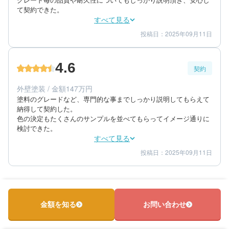
て契約できた。
すべて見る
投稿日：2025年09月11日
5
3
工事期間
仕上がり
4
満足度
4.6
契約
60代/男性/一戸建て
エリア：福岡県大野城市
外壁塗装 / 金額147万円
築年数：15年
塗料のグレードなど、専門的な事までしっかり説明してもらえて
納得して契約した。

色の決定もたくさんのサンプルを並べてもらってイメージ通りに
検討できた。
すべて見る
投稿日：2025年09月11日
5
5
提案内容
金額感
4
担当者
60代/男性/一戸建て
エリア：福岡県大野城市
金額を知る
お問い合わせ
築年数：15年