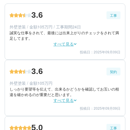
3.6
工事
外壁塗装 / 金額105万円 / 工事期間24日
誠実な仕事をされて、最後には出来上がりのチェックをされて満
足してます。
すべて見る
投稿日：2025年09月09日
4
3
工事期間
仕上がり
4
満足度
3.6
契約
60代/女性/一戸建て
エリア：福岡県筑紫郡那珂川町
外壁塗装 / 金額105万円
築年数：27年
しっかり要望等を伝えて、出来るかどうかを確認してお互いの相
違を確かめるのが重要だと思います。
すべて見る
投稿日：2025年09月09日
4
4
提案内容
金額感
3
担当者
5.0
工事
60代/女性/一戸建て