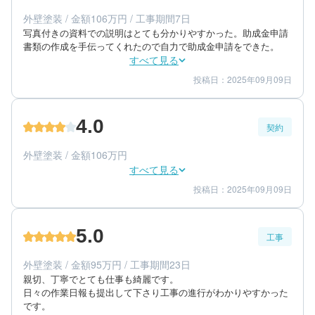
エリア：福岡県筑紫郡那珂川町
外壁塗装 / 金額106万円 / 工事期間7日
築年数：9年
写真付きの資料での説明はとても分かりやすかった。助成金申請
書類の作成を手伝ってくれたので自力で助成金申請をできた。
すべて見る
投稿日：2025年09月09日
4
4
工事期間
仕上がり
4
満足度
4.0
契約
40代/女性/一戸建て
エリア：福岡県古賀市
外壁塗装 / 金額106万円
築年数：15年
すべて見る
投稿日：2025年09月09日
4
4
提案内容
金額感
4
担当者
5.0
工事
40代/女性/一戸建て
エリア：福岡県古賀市
外壁塗装 / 金額95万円 / 工事期間23日
築年数：15年
親切、丁寧でとても仕事も綺麗です。

日々の作業日報も提出して下さり工事の進行がわかりやすかった
です。