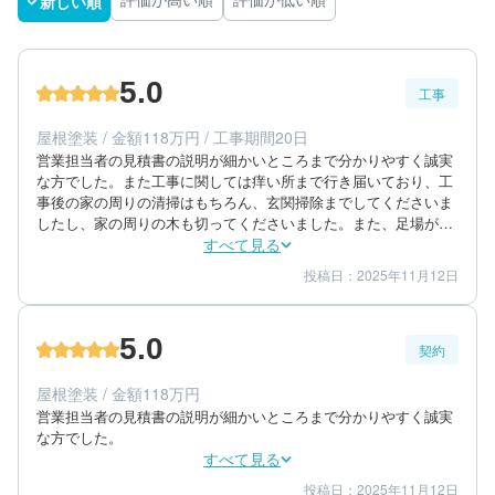
新しい順
評価が高い順
評価が低い順
5.0
工事
屋根塗装 / 金額118万円 / 工事期間20日
営業担当者の見積書の説明が細かいところまで分かりやすく誠実
な方でした。また工事に関しては痒い所まで行き届いており、工
事後の家の周りの清掃はもちろん、玄関掃除までしてくださいま
したし、家の周りの木も切ってくださいました。また、足場があ
るうちに防犯カメラをつけたいという要望にも応えてもらいまし
すべて見る
た。今後も外壁などで何かあればお願いしたいと思いました。
投稿日：2025年11月12日
5
5
工事期間
仕上がり
5
満足度
5.0
契約
40代/女性/一戸建て
エリア：福岡県糟屋郡粕屋町
屋根塗装 / 金額118万円
築年数：13年
営業担当者の見積書の説明が細かいところまで分かりやすく誠実
な方でした。
すべて見る
投稿日：2025年11月12日