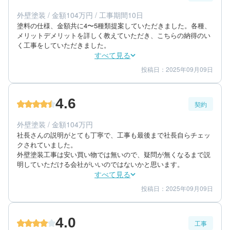
エリア：福岡県糟屋郡宇美町
外壁塗装 / 金額104万円 / 工事期間10日
築年数：13年
塗料の仕様、金額共に4〜5種類提案していただきました。各種、
メリットデメリットを詳しく教えていただき、こちらの納得のい
く工事をしていただきました。
すべて見る
投稿日：2025年09月09日
5
5
工事期間
仕上がり
5
満足度
4.6
契約
50代/女性/一戸建て
エリア：福岡県筑紫郡那珂川町
外壁塗装 / 金額104万円
築年数：9年
社長さんの説明がとても丁寧で、工事も最後まで社長自らチェッ
クされていました。

外壁塗装工事は安い買い物では無いので、疑問が無くなるまで説
明していただける会社がいいのではないかと思います。
すべて見る
投稿日：2025年09月09日
5
5
提案内容
金額感
4
担当者
4.0
工事
50代/女性/一戸建て