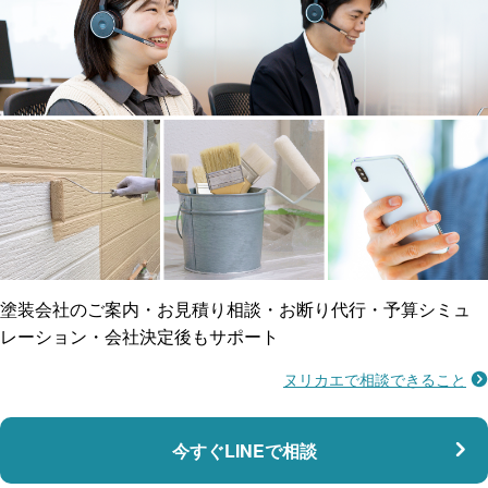
工事保険
雨漏り修繕
ご近所トラブルに
防水工事
賠償保険
塗装会社のご案内・お見積り相談・お断り代行・予算シミュ
レーション・会社決定後もサポート
ヌリカエで相談できること
施工不良に​備える
マンション・アパート対応
瑕疵保険
今すぐLINEで相談