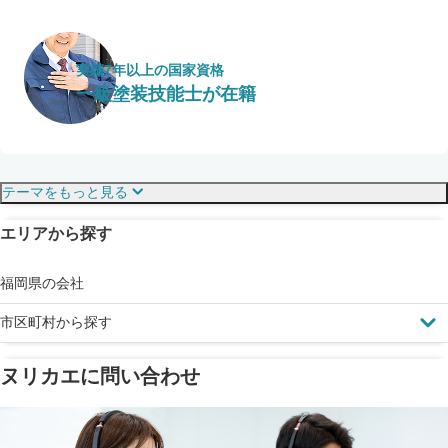
実績7年以上の国家資格
一級塗装技能士が在籍
保証・保険
こだわり・特徴
テーマをもっと見る
エリアから探す
見えにくい屋根も安心
完成保証
ドローン診断
福岡県の会社
市区町村から探す
ヌリカエに問い合わせ
塗料の​品質を​保証
省エネ効果
メーカー保証
断熱・遮熱塗料対応