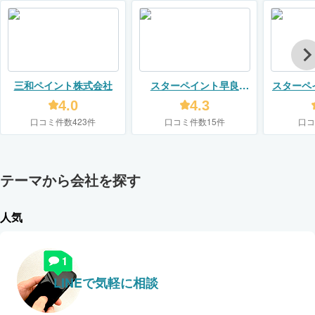
三和ペイント株式会社
スターペイント早良
スターペ
ショールーム店（エス
(株式
4.0
4.3
コート株式会社）
口コミ件数423件
口コミ件数15件
口コ
テーマから会社を探す
人気
LINEで気軽に相談