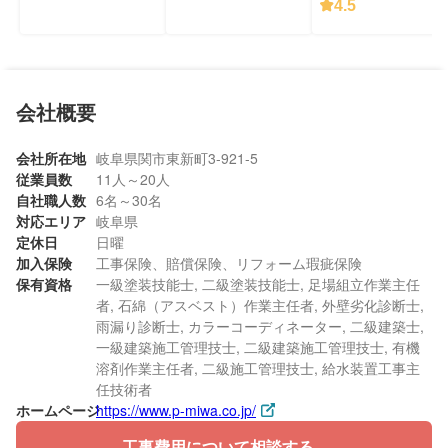
4.5
会社概要
会社所在地
岐阜県関市東新町3-921-5
従業員数
11人～20人
自社職人数
6名～30名
対応エリア
岐阜県
定休日
日曜
加入保険
工事保険、賠償保険、リフォーム瑕疵保険
保有資格
一級塗装技能士, 二級塗装技能士, 足場組立作業主任
者, 石綿（アスベスト）作業主任者, 外壁劣化診断士,
雨漏り診断士, カラーコーディネーター, 二級建築士,
一級建築施工管理技士, 二級建築施工管理技士, 有機
溶剤作業主任者, 二級施工管理技士, 給水装置工事主
任技術者
ホームページ
https://www.p-miwa.co.jp/
工事費用について相談する