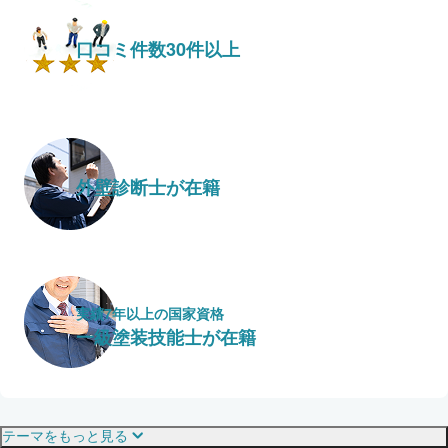
口コミ件数30件以上
外壁診断士が在籍
実績7年以上の国家資格
一級塗装技能士が在籍
保証・保険
こだわり・特徴
テーマをもっと見る