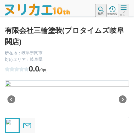
メ
検索
閲覧履歴
ニュー
有限会社三輪塗装(プロタイムズ岐阜
関店)
岐阜県関市
所在地：
岐阜県
対応エリア：
0.0
(
0
件)