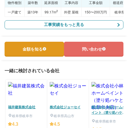
物件種別
築年数
延床面積
工事内容
工事金額
都道府県
2
一戸建て
築13年
99.17m
外壁 屋根
150〜200万円
岐阜県
工事実績をもっと見る
金額を知る
問い合わせ
一緒に検討されている会社
福井建装株式会社
株式会社ジョーセイ
株式会社小林ホームペ
イント（塗り処ハケと
岐阜県岐阜市
岐阜県高山市
手 岐阜中央店）
岐阜県岐阜市
4.3
4.5