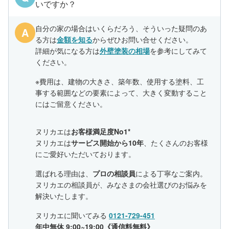
いですか？
自分の家の場合はいくらだろう、そういった疑問のあ
A
る方は
金額を知る
からぜひお問い合せください。
詳細が気になる方は
外壁塗装の相場
を参考にしてみて
ください。
※費用は、建物の大きさ、築年数、使用する塗料、工
事する範囲などの要素によって、大きく変動すること
にはご留意ください。
ヌリカエは
お客様満足度No1*
ヌリカエは
サービス開始から10年
、たくさんのお客様
にご愛好いただいております。
選ばれる理由は、
プロの相談員
による丁寧なご案内。
ヌリカエの相談員が、みなさまの会社選びのお悩みを
解決いたします。
ヌリカエに聞いてみる
0121-729-451
年中無休 9:00~19:00《通信料無料》