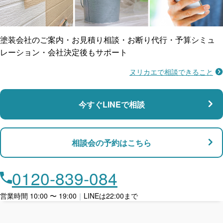
ご近所トラブルに
防水工事
賠償保険
塗装会社のご案内・お見積り相談・お断り代行・予算シミュ
レーション・会社決定後もサポート
ヌリカエで相談できること
施工不良に​備える
マンション・アパート対応
瑕疵保険
今すぐLINEで相談
支払い対応
相談会の予約はこちら
店舗・事務所対応
月々​分割で​お支払い
0120-839-084
ローン利用
営業時間 10:00 〜 19:00
｜
LINEは22:00まで