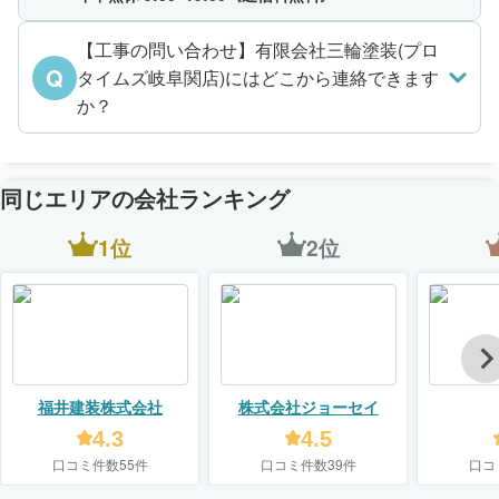
【工事の問い合わせ】有限会社三輪塗装(プロ
Q
タイムズ岐阜関店)にはどこから連絡できます
か？
同じエリアの会社ランキング
1位
2位
福井建装株式会社
株式会社ジョーセイ
4.3
4.5
口コミ件数55件
口コミ件数39件
口コ