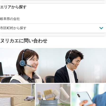
エリアから探す
見えにくい屋根も安心
完成保証
ドローン診断
岐阜県の会社
市区町村から探す
ヌリカエに問い合わせ
塗料の​品質を​保証
省エネ効果
メーカー保証
断熱・遮熱塗料対応
工事保険
雨漏り修繕