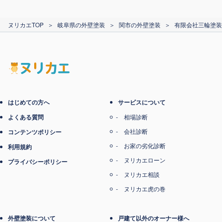
カード支払い
ヌリカエTOP
＞
岐阜県の外壁塗装
＞
関市の外壁塗装
＞
有限会社三輪塗装
電子マネー支払い
はじめての方へ
サービスについて
よくある質問
相場診断
会社診断
コンテンツポリシー
お家の劣化診断
利用規約
ヌリカエローン
プライバシーポリシー
ヌリカエ相談
ヌリカエ虎の巻
外壁塗装について
戸建て以外のオーナー様へ