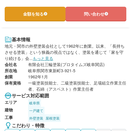
金額を知る
問い合わせ
基本情報
地元・関市の外壁塗装会社として1962年に創業。以来、「長持ち
させる塗装」という狭義の視点ではなく、塗装を通じて「家を守
り続ける」会...
もっと見る
会社名
有限会社三輪塗装(プロタイムズ岐阜関店)
所在地
岐阜県関市東新町3-921-5
創業
1962年1月
保有資格
一級塗装技能士、二級塗装技能士、足場組立作業主任
者、石綿（アスベスト）作業主任者
サービス対応範囲
エリア
岐阜県
建物
一戸建て
工事
外壁塗装
屋根塗装
こだわり・特徴