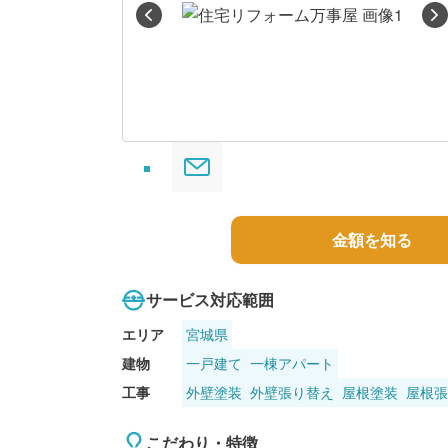
る
金額を知る
サービス対応範囲
エリア
宮城県
建物
一戸建て
一棟アパート
工事
外壁塗装
外壁張り替え
屋根塗装
屋根張
こだわり・特徴