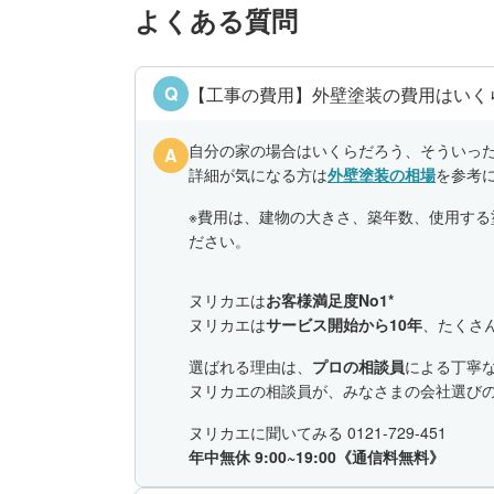
よくある質問
Q
【工事の費用】外壁塗装の費用はいく
自分の家の場合はいくらだろう、そういっ
A
詳細が気になる方は
外壁塗装の相場
を参考
※費用は、建物の大きさ、築年数、使用す
ださい。
ヌリカエは
お客様満足度No1*
ヌリカエは
サービス開始から10年
、たくさ
選ばれる理由は、
プロの相談員
による丁寧
ヌリカエの相談員が、みなさまの会社選び
ヌリカエに聞いてみる
0121-729-451
年中無休 9:00~19:00《通信料無料》