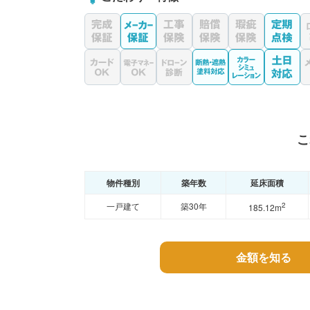
こ
物件種別
築年数
延床面積
一戸建て
築30年
2
185.12m
金額を知る