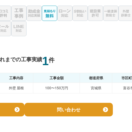
1
れまでの工事実績
件
工事内容
工事金額
都道府県
市区町
外壁 屋根
100〜150万円
宮城県
富谷
問い合わせ