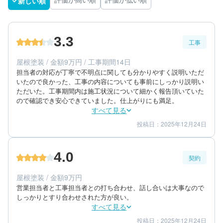
新しい順
評価が高い順
評価が低い順
3.3
工事
屋根塗装 / 金額9万円 / 工事期間14日
担当者の対応が丁寧で不明点に関しても分かりやすく説明いただ
いたので良かった、工事の内容についても事前にしっかり説明い
ただいた。工事期間内は施工状況について細かく報告頂いていた
ので確認でき安心できていました。仕上がりにも満足。
すべて見る
投稿日：2025年12月24日
3
4
工事期間
仕上がり
3
満足度
4.0
契約
60代/男性/一戸建て
エリア：千葉県柏市
屋根塗装 / 金額9万円
築年数：30年
営業担当者と工事担当者との打ち合わせ、話し合いは大事なので
しっかりとすり合わせされた方が良い。
すべて見る
投稿日：2025年12月24日