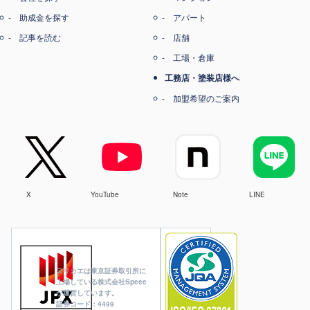
助成金を探す
アパート
記事を読む
店舗
工場・倉庫
工務店・塗装店様へ
加盟希望のご案内
X
YouTube
Note
LINE
ヌリカエは東京証券取引所に
上場している株式会社Speee
が運営しています。
証券コード：4499