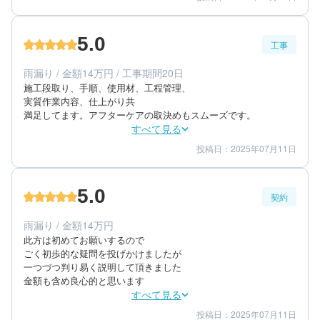
4
3
提案内容
金額感
5
担当者
5.0
工事
60代/男性/一戸建て
エリア：千葉県柏市
雨漏り / 金額14万円 / 工事期間20日
築年数：30年
施工段取り、手順、使用材、工程管理、

実質作業内容、仕上がり共

満足してます。アフターケアの取決めもスムーズです。
すべて見る
投稿日：2025年07月11日
5
5
工事期間
仕上がり
5
満足度
5.0
契約
70代/男性/一戸建て
エリア：千葉県松戸市
雨漏り / 金額14万円
築年数：50年
此方は初めてお願いするので

ごく初歩的な疑問を投げかけましたが

一つづつ判り易く説明して頂きました

金額も含め良心的と思います
すべて見る
投稿日：2025年07月11日
5
5
提案内容
金額感