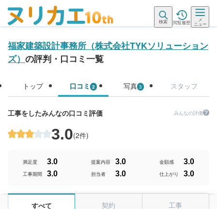
メ
検索
閲覧履歴
ニュー
福家建築設計事務所（株式会社TYKソリューション
ズ）
の評判・口コミ一覧
トップ
口コミ
写真
スタッフ
2
3
工事をしたみんなの口コミ評価
みんなの評価
3.0
(
2件
)
3.0
3.0
3.0
満足度
提案内容
金額感
3.0
3.0
3.0
工事期間
担当者
仕上がり
契約
工事
すべて