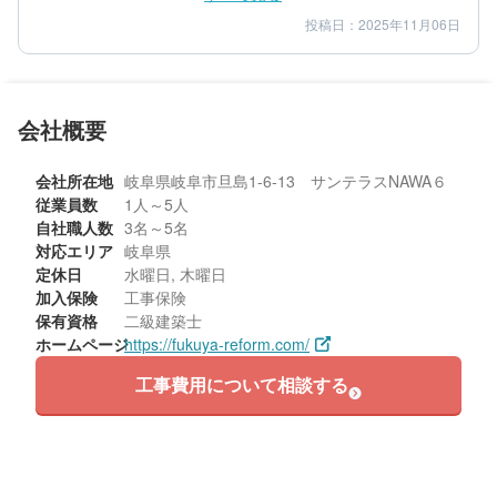
投稿日：2025年11月06日
4
5
提案内容
金額感
5
担当者
50代/男性/一戸建て
会社概要
エリア：愛知県稲沢市
築年数：40年
会社所在地
岐阜県岐阜市旦島1-6-13 サンテラスNAWA６
従業員数
1人～5人
自社職人数
3名～5名
対応エリア
岐阜県
定休日
水曜日, 木曜日
加入保険
工事保険
保有資格
二級建築士
ホームページ
https://fukuya-reform.com/
工事費用について相談する