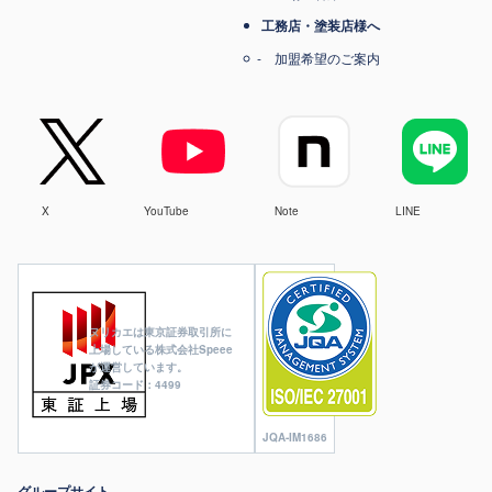
工務店・塗装店様へ
加盟希望のご案内
X
YouTube
Note
LINE
ヌリカエは東京証券取引所に
上場している株式会社Speee
が運営しています。
証券コード：4499
JQA-IM1686
グループサイト