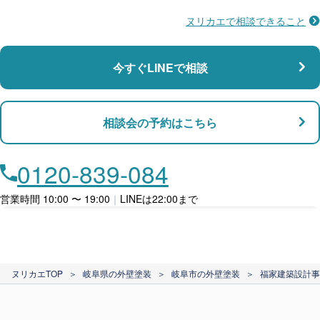
ヌリカエで相談できること
施工不良に​備える
マンション・アパート対応
瑕疵保険
今すぐLINEで相談
支払い対応
相談会の予約はこちら
店舗・事務所対応
月々​分割で​お支払い
0120-839-084
ローン利用
営業時間 10:00 〜 19:00
｜
LINEは22:00まで
カード支払い
ヌリカエTOP
＞
岐阜県の外壁塗装
＞
岐阜市の外壁塗装
＞
福家建築設計事