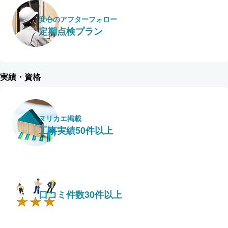
安心のアフターフォロー
定期点検プラン
実績・資格
ヌリカエ掲載
工事実績50件以上
口コミ件数30件以上