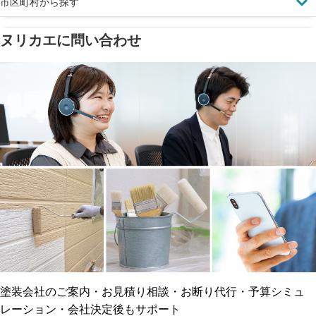
市区町村から探す
ヌリカエに問い合わせ
塗料の​品質を​保証
省エネ効果
メーカー保証
断熱・遮熱塗料対応
工事保険
雨漏り修繕
ご近所トラブルに
防水工事
賠償保険
塗装会社のご案内・お見積り相談・お断り代行・予算シミュ
レーション・会社決定後もサポート