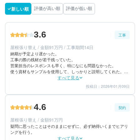
新しい順
評価が高い順
評価が低い順
3.6
工事
屋根張り替え / 金額91万円 / 工事期間14日
納期が予定より遅かった。

工事の際の残材が若干残っていた。

営業担当のレスポンスも早く、特になにも問題なかった。

使う資材もサンプルを使用して、しっかりと説明してくれた。

要望にもしっかりと応えてくれ、不明点にも分かりやすい言葉で
すべて見る
投稿日：2026年01月09日
3
4
工事期間
仕上がり
4
満足度
4.6
契約
50代/男性/一戸建て
エリア：愛知県稲沢市
屋根張り替え / 金額91万円
築年数：40年
疑問に思ったことはそのままにせずに、必ず納得いくまでヒアリ
ングを行う。
すべて見る