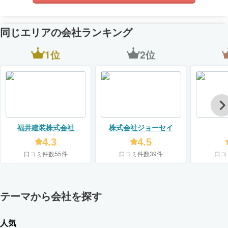
同じエリアの会社ランキング
1位
2位
福井建装株式会社
株式会社ジョーセイ
4.3
4.5
口コミ件数55件
口コミ件数39件
口コ
テーマから会社を探す
人気