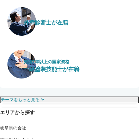
外壁診断士が在籍
実績7年以上の国家資格
一級塗装技能士が在籍
保証・保険
こだわり・特徴
テーマをもっと見る
エリアから探す
見えにくい屋根も安心
完成保証
ドローン診断
岐阜県の会社