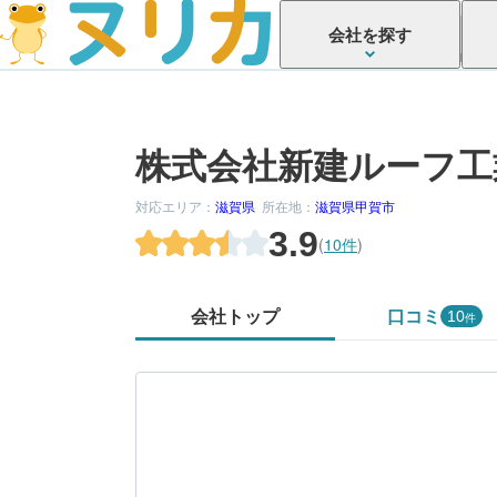
会社を探す
株式会社新建ルーフ工
対応エリア：
滋賀県
所在地：
滋賀県甲賀市
3.9
(
10件
)
会社トップ
口コミ
10
件
かがでしたか？
してみましょう