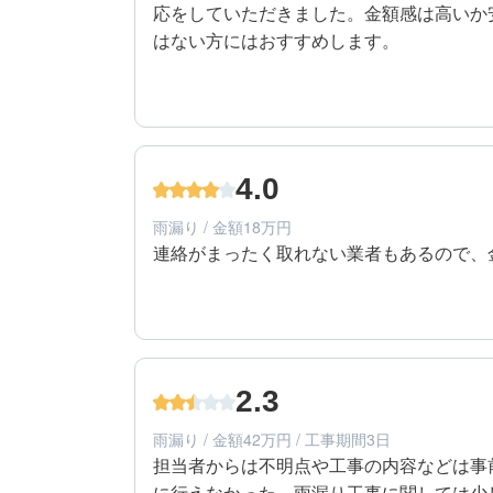
応をしていただきました。金額感は高いか
はない方にはおすすめします。
4
工事期間
70代/男性/一戸建て
エリア：滋賀県大津市
4.0
築年数：45年
雨漏り / 金額18万円
連絡がまったく取れない業者もあるので、
4
提案内容
70代/男性/一戸建て
エリア：滋賀県大津市
2.3
築年数：45年
雨漏り / 金額42万円 / 工事期間3日
担当者からは不明点や工事の内容などは事
に行えなかった。雨漏り工事に関しては少