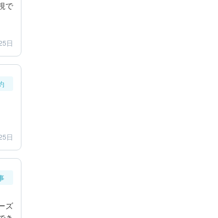
視で
25日
約
25日
事
ーズ
でき