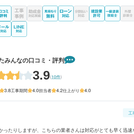
たみんなの口コミ・評判
3.9
(
10件
)
3.8
4.0
4.2
4.0
工事期間
担当者
仕上がり
工
かったりしますが、こちらの業者さんは対応がとても早く迅速