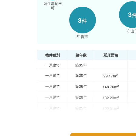
蒲生郡竜王
町
3
3
件
守山
甲賀市
物件種別
築年数
延床面積
一戸建て
築35年
一戸建て
築30年
2
99.17m
一戸建て
築36年
2
148.76m
一戸建て
築28年
2
132.23m
一戸建て
築25年
2
122.31m