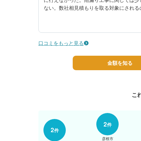
ない。数社相見積もりを取る対象にされる
4
工事期間
20代/男性/一戸建て
口コミをもっと見る
エリア：滋賀県甲賀市
築年数：20年
金額を知る
こ
2
件
2
件
彦根市