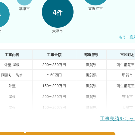
草津市
東近江市
愛知
4
件
荘
件
市
大津市
もう一度
工事内容
工事金額
都道府県
市区町村
外壁 屋根
200〜250万円
滋賀県
蒲生郡竜王
雨漏り・防水
〜50万円
滋賀県
甲賀市
外壁
150〜200万円
滋賀県
蒲生郡竜王
屋根
200〜250万円
滋賀県
守山市
屋根
150〜200万円
滋賀県
大津市
工事実績をもっ