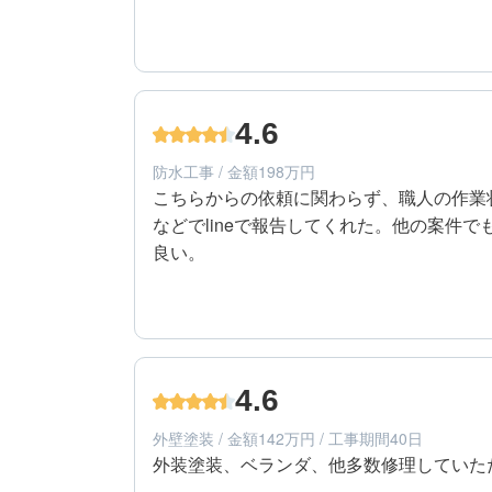
3
工事期間
60代/男性/一戸建て
エリア：東京都大田区
4.6
築年数：19年
防水工事 / 金額198万円
こちらからの依頼に関わらず、職人の作業
などでlineで報告してくれた。他の案件
良い。
5
提案内容
60代/男性/一戸建て
エリア：東京都大田区
4.6
築年数：19年
外壁塗装 / 金額142万円 / 工事期間40日
外装塗装、ベランダ、他多数修理していた