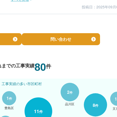
投稿日：2025年09月
4
5
仕上がり
満足度
問い合わせ
80
れまでの工事実績
件
工事実績の多い市区町村
2
件
1
1
件
品川区
8
件
豊島区
文
11
件