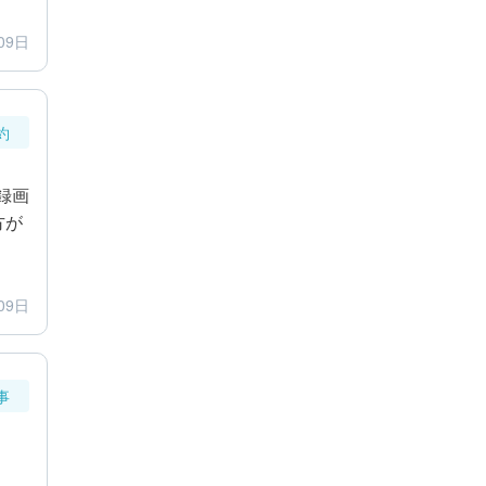
09日
約
録画
方が
09日
事