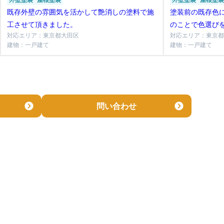
外壁塗装
屋根塗装
外壁塗装
屋根塗装
既存外壁の雰囲気を活かして艶消しの塗料で施
塗装前の既存色
工させて頂きました。
のことで色選びを
対応エリア：東京都大田区
対応エリア：東京都
シリコンを使用
建物：一戸建て
建物：一戸建て
問い合わせ