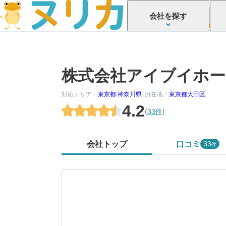
会社を探す
株式会社アイブイホー
対応エリア：
東京都
/
神奈川県
所在地：
東京都大田区
4.2
(
33件
)
会社トップ
口コミ
33
件
かがでしたか？
してみましょう