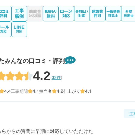
たみんなの口コミ・評判
4.2
(
33件
)
4.4
4.1
4.2
4.1
工事期間
担当者
仕上がり
工
こちらからの質問に早期に対応していただけた