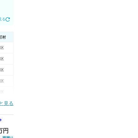
見る
町村
田区
田区
田区
黒区
田区
と見る
after
e
before
50
100
万円
万円
〜