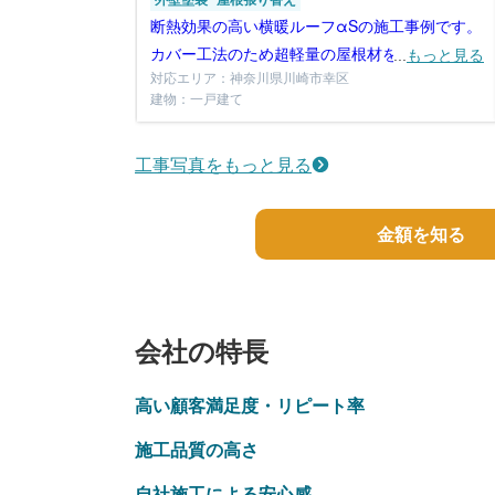
外壁塗装
屋根張り替え
断熱効果の高い横暖ルーフαSの施工事例です。
カバー工法のため超軽量の屋根材をしておりま
...
もっと見る
対応エリア：神奈川県川崎市幸区
す。
建物：一戸建て
工事写真をもっと見る
金額を知る
会社の特長
高い顧客満足度・リピート率
施工品質の高さ
自社施工による安心感