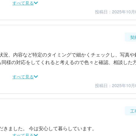
すべて見る
投稿日：2025年10月
4
4
仕上がり
満足度
契
状況、内容など特定のタイミングで細かくチェックし、写真や
でも同様の対応をしてくれると考えるので色々と確認、相談した
すべて見る
投稿日：2025年10月
5
4
金額感
担当者
工
だきました。 今は安心して暮らしています。
すべて見る