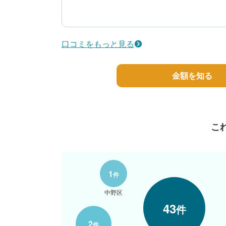
5
工事期間
50代/女性/一戸建て
口コミをもっと見る
エリア：東京都大田区
築年数：40年
金額を知る
こ
1
件
中野区
43
件
2
件