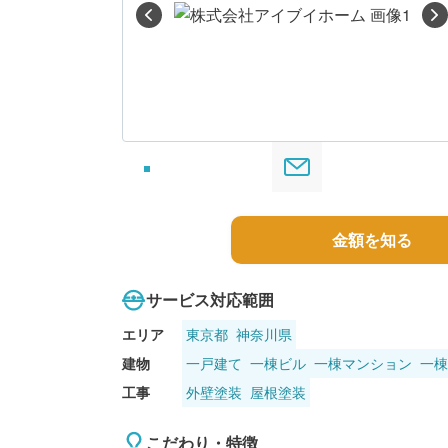
る
金額を知る
サービス対応範囲
エリア
東京都
神奈川県
建物
一戸建て
一棟ビル
一棟マンション
一棟
工事
外壁塗装
屋根塗装
こだわり・特徴