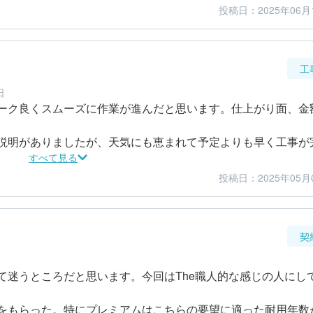
投稿日：2025年06月
5
5
金額感
担当者
工
日
ーク良くスムーズに作業が進んだと思います。仕上がり面、金
説明がありましたが、天気にも恵まれて予定よりも早く工事が
すべて見る
てとても綺麗で満足しました。工事後も塗料をすこし貰い、自
投稿日：2025年05月
5
5
仕上がり
満足度
が、そんなところはありませんでした。
契
て迷うところだと思います。今回はThe職人的な感じの人にし
をもらった。特にプレミアムはこちらの要望に適った耐用年数