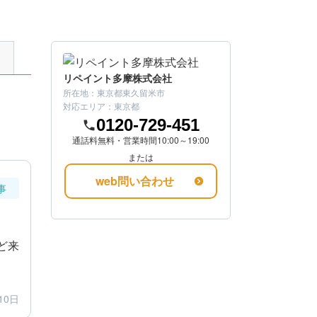
リペイント多摩株式会社
所在地：
東京都東久留米市
対応エリア：
東京都
0120-729-451
通話料無料・営業時間10:00～19:00
または
web問い合わせ
事
ど来
10日