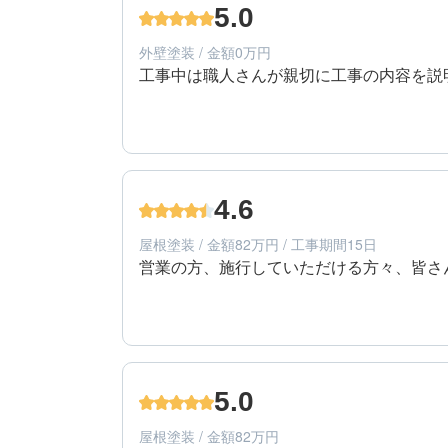
エリア：東京都東村山市
5.0
築年数：10年
外壁塗装 / 金額0万円
工事中は職人さんが親切に工事の内容を説
5
提案内容
50代/男性/一戸建て
エリア：東京都東村山市
4.6
築年数：10年
屋根塗装 / 金額82万円 / 工事期間15日
営業の方、施行していただける方々、皆さ
5
工事期間
50代/女性/一戸建て
エリア：東京都西東京市
5.0
築年数：22年
屋根塗装 / 金額82万円