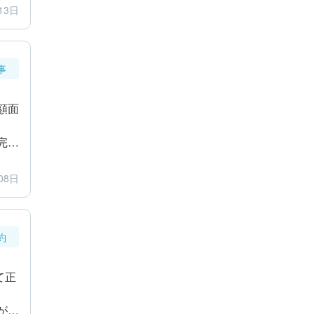
13日
事
額面
完了
分で
08日
約
て正
が長