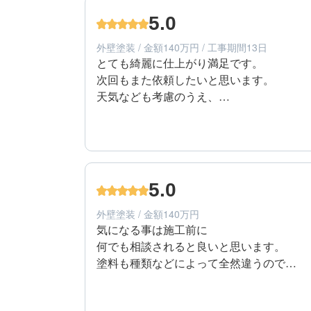
60代/男性/一戸建て
エリア：東京都小平市
5.0
築年数：13年
外壁塗装 / 金額140万円 / 工事期間13日
とても綺麗に仕上がり満足です。

次回もまた依頼したいと思います。

天気なども考慮のうえ、

進行して頂けました。

予定より早く仕上がり

5
工事期間
良かったです。

細かい箇所まで、丁寧に仕上がっていて

50代/女性/一戸建て
とても満足しています。
エリア：東京都東久留米市
5.0
築年数：21年
外壁塗装 / 金額140万円
気になる事は施工前に

何でも相談されると良いと思います。

塗料も種類などによって全然違うので

しっかりと確認されると良いと思います。

5
提案内容