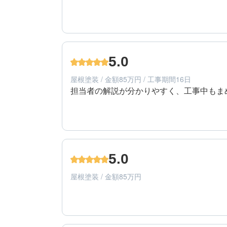
5
提案内容
50代/女性/一戸建て
エリア：東京都西東京市
5.0
築年数：22年
屋根塗装 / 金額85万円 / 工事期間16日
担当者の解説が分かりやすく、工事中もま
5
工事期間
60代/男性/一戸建て
エリア：東京都小平市
5.0
築年数：13年
屋根塗装 / 金額85万円
5
提案内容