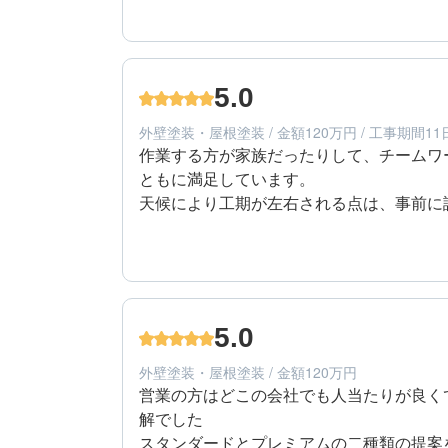
に連絡をいただけました。
5
提案内容
50代/男性/一戸建て
エリア：東京都練馬区
5.0
築年数：20年
外壁塗装・屋根塗装 / 金額120万円 / 工事期間11
作業する方が家族だったりして、チームワ
ともに満足しています。

天候により工期が左右される点は、事前に
しました

工事後の写真ももらって、工事前と比較し
5
工事期間
気になるところが塗れると説明されました
60代/男性/一戸建て
エリア：東京都国分寺市
5.0
築年数：10年
外壁塗装・屋根塗装 / 金額120万円
営業の方はどこの会社でも人当たりが良く
解でした

スタンダードとプレミアムの二種類の提案