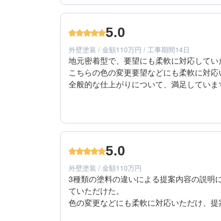
塗料の違いなど教えてもらえて

納得して頼めました。また、屋上の防水に
50代/女性/一戸建て
本当に助かりました。

エリア：東京都東久留米市
5.0
見積もりも分かりやすく、

築年数：21年
どの材料でどのような施工をするか

外壁塗装 / 金額110万円 / 工事期間14日
しっかり説明していただきました。

地元密着型で、要望にも柔軟に対応してい
屋上の防水シートも貼り直す事なく

こちらの色の変更要望などにも柔軟に対応
その分安く済みました。

全般的な仕上がりについて、満足していま
営業の方に定期的に説明に来て頂いたので

とても良かったです。

5
工事期間
また、職人さんも毎日帰る前に今日の

進行や明日の予定など報告してくれたので

50代/男性/一戸建て
エリア：東京都練馬区
5.0
築年数：20年
外壁塗装 / 金額110万円
3種類の塗料の違いによる提案内容の説明
ていただけた。

色の変更などにも柔軟に対応いただけ、提
SMSなども利用し、疑問点や問い合わせ