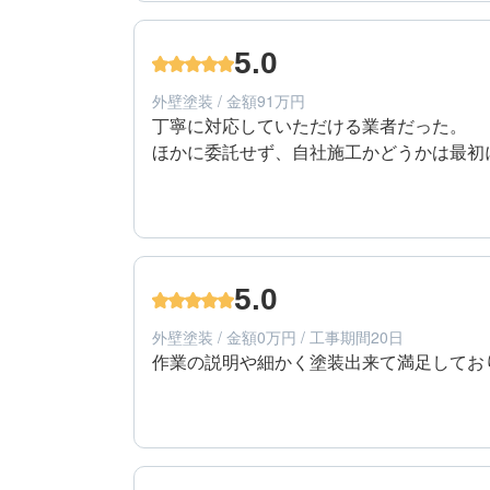
80代/男性/一戸建て
エリア：東京都東久留米市
5.0
築年数：20年
外壁塗装 / 金額91万円
丁寧に対応していただける業者だった。

ほかに委託せず、自社施工かどうかは最初
5
提案内容
80代/男性/一戸建て
エリア：東京都東久留米市
5.0
築年数：20年
外壁塗装 / 金額0万円 / 工事期間20日
作業の説明や細かく塗装出来て満足してお
5
工事期間
50代/男性/一戸建て