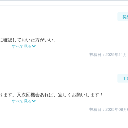
契
に確認しておいた方がいい。
すべて見る
投稿日：2025年11月
5
5
金額感
担当者
工
ります。又次回機会あれば、宜しくお願いします！
すべて見る
投稿日：2025年09月
5
5
仕上がり
満足度