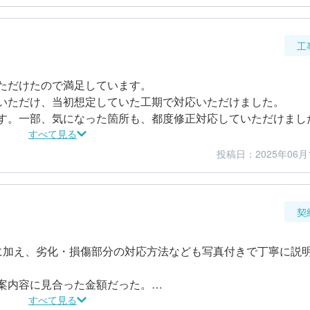
ついても現在の劣化箇所など見てもらえて

工
ただけたので満足しています。

いただけ、当初想定していた工期で対応いただけました。

す。一部、気になった箇所も、都度修正対応していただけまし
すべて見る
投稿日：2025年06月
5
5
仕上がり
満足度
契
に加え、劣化・損傷部分の対応方法なども写真付きで丁寧に説
案内容に見合った金額だった。

へ迅速に対応いただけました。変更が生じた場合にも、タイムリ
すべて見る