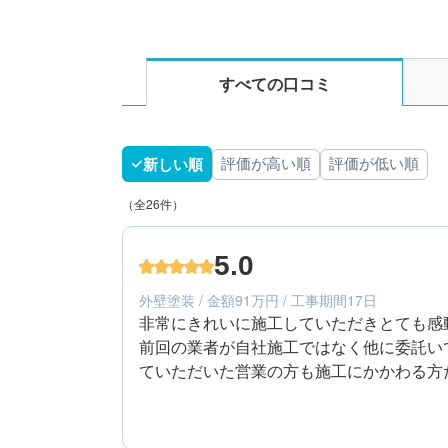
すべての口コミ
新しい順
評価が高い順
評価が低い順
（全26件）
5.0
外壁塗装 / 金額91万円 / 工事期間17日
非常にきれいに施工していただきとても感動
前回の業者が自社施工ではなく他に委託い
ていただいた営業の方も施工にかかわる方
5
工事期間