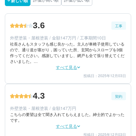
新しい順
評価が高い順
評価が低い順
3.6
工事
外壁塗装・屋根塗装 / 金額147万円 / 工事期間10日
社長さんもスタッフも感じ良かった。主人が車椅子使用している
ので、通り道が塞がり，困っていた所、玄関からスロープを3個
作ってください。感謝していますし、網戸も全て張り替えてくだ
さいました。

100字は、おおすぎます。50字くらいにしてください。
すべて見る
投稿日：2025年12月03日
4
3
工事期間
仕上がり
4
満足度
4.3
契約
70代/女性/一戸建て
エリア：長崎県大村市
外壁塗装・屋根塗装 / 金額147万円
築年数：36年
こちらの要望は全て聞き入れてもらえました。紳士的でよかった
です。
すべて見る
投稿日：2025年12月03日