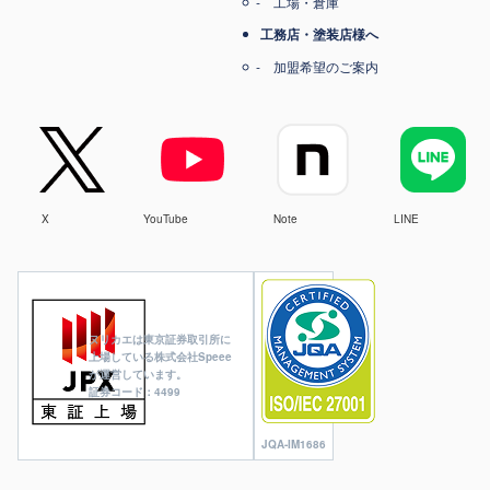
工場・倉庫
工務店・塗装店様へ
加盟希望のご案内
X
YouTube
Note
LINE
ヌリカエは東京証券取引所に
上場している株式会社Speee
が運営しています。
証券コード：4499
JQA-IM1686