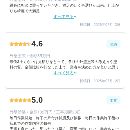
親身に相談に乗っていただき、満足のいく色選びが出来、仕上が
りも綺麗で大満足
すべて見る
投稿日：2025年07月12日
4
5
工事期間
仕上がり
5
満足度
4.6
契約
50代/男性/一戸建て
エリア：長崎県諫早市
外壁塗装 / 金額85万円
築年数：20年
最低3社くらいは見積りをとって、各社の外壁塗装の考え方や塗
料の質、金額比較を行なった上で、業者を決めた方が良いと思う
すべて見る
投稿日：2025年07月12日
5
4
提案内容
金額感
5
担当者
5.0
工事
50代/男性/一戸建て
エリア：長崎県諫早市
外壁塗装 / 金額132万円 / 工事期間23日
築年数：20年
毎日作業開始、終了の片付け状態及び挨拶　毎日の作業終了後の
写真での作業内容の報告

天候も良かったし思ったより早く　変更は特にない　業者さんで