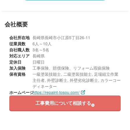
築年数：30年
会社概要
会社所在地
長崎県長崎市小江原5丁目26-11
従業員数
6人～10人
自社職人数
3名～5名
対応エリア
長崎県
定休日
日曜日
加入保険
工事保険、賠償保険、リフォーム瑕疵保険
保有資格
一級塗装技能士, 二級塗装技能士, 足場組立作業
主任者, 外壁診断士, 外壁劣化診断士, カラーコー
ディネーター
ホームページ
https://repaint-tosou.com/
工事費用について相談する