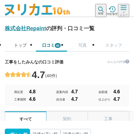
メ
検索
閲覧履歴
ニュー
株式会社Repaint
の評判・口コミ一覧
トップ
口コミ
写真
スタッフ
40
工事をしたみんなの口コミ評価
みんなの評価
4.7
(
40件
)
4.8
4.7
4.6
満足度
提案内容
金額感
4.6
4.7
4.7
工事期間
担当者
仕上がり
契約
工事
すべて