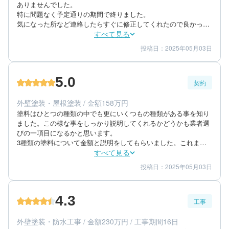
ありませんでした。

特に問題なく予定通りの期間で終りました。             

気になった所など連絡したらすぐに修正してくれたので良かった
です。
すべて見る
投稿日：2025年05月03日
5
5
工事期間
仕上がり
5
満足度
5.0
契約
50代/男性/一戸建て
エリア：長崎県大村市
外壁塗装・屋根塗装 / 金額158万円
築年数：25年
塗料はひとつの種類の中でも更にいくつもの種類がある事を知り
ました。この様な事をしっかり説明してくれるかどうかも業者選
びの一項目になるかと思います。

3種類の塗料について金額と説明をしてもらいました。これまで
の塗装実績の写真も見せてもらい参考になりました。

すべて見る
他社が提示してくれた金額と比べても納得のいく額だったと感じ
投稿日：2025年05月03日
5
5
提案内容
金額感
てます。

5
担当者
毎日の作業内容について説明と写真を送ってもらったので安
心・・・というか状況が分かって良かったです。
4.3
工事
50代/男性/一戸建て
エリア：長崎県大村市
外壁塗装・防水工事 / 金額230万円 / 工事期間16日
築年数：25年