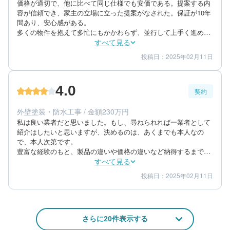
価格が適切で、他に比べて同じ仕様でも安価である。提案する内
容が信頼でき、家主の立場に立った提案がなされた。保証が10年
間あり、安心感がある。

多くの物件を抱えて多忙にもかかわらず、並行して上手く進めて
いただき、梅雨前に完成でき感謝している。

すべて見る
外壁の塗料の色も最初とは異なり、新しく提案してもらい、これ
投稿日：2025年02月11日
4
5
工事期間
仕上がり
までとは違う雰囲気となり評判も良く満足している。
4
満足度
4.0
契約
60代/男性/一棟アパート
エリア：長崎県長崎市
外壁塗装・防水工事 / 金額230万円
築年数：30年
私は良い業者だと思いました。もし、尋ねられれば一業者として
紹介はしたいと思いますが、決めるのは、あくまでも本人なの
で、本人次第です。

豊富な経験のもと、製品の違いや価格の違いなど納得するまで丁
寧に説明してくれた。また、アパートをさらに良く見せるための
すべて見る
提案なども積極的に行ってくれた。

投稿日：2025年02月11日
4
4
提案内容
金額感
4社程度の見積もりを行ったが、同じ塗料でかなり高く出してき
4
担当者
た業者もおり、他社と比較して良心的だと感じた。

何度も家に足を運び、様々な提案をしてくれた。外壁塗料の違い
なども丁寧に説明してくれて納得できた
60代/男性/一棟アパート
さらに20件表示する
エリア：長崎県長崎市