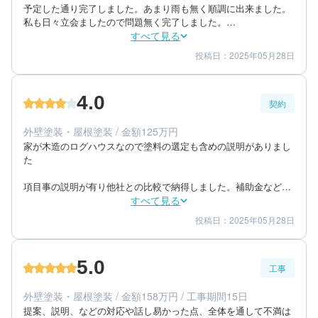
予定した通り完了しました。あまり雨も無く順調に出来ました。
私も日々立会ましたので問題無く完了しました。

とても良い仕上がりでした。最後の掃除もしてもらいました。手
すべて見る
直しも納得です。
投稿日：2025年05月28日
3
4
工事期間
仕上がり
4
満足度
4.0
契約
70代/男性/一戸建て
エリア：長崎県長崎市
外壁塗装・屋根塗装 / 金額125万円
築年数：17年
家が木造のログハウスなので塗料の選定も含めの説明がありまし
た

項目事の説明が有り他社との比較で納得しました。補助金などの
申請もしてもらいました。

すべて見る
作業の内容は日々ラインで（写真入り）報告がありました。工事
投稿日：2025年05月28日
4
4
提案内容
金額感
中もまめに連絡あり満足でした。
4
担当者
5.0
工事
70代/男性/一戸建て
エリア：長崎県長崎市
外壁塗装・屋根塗装 / 金額158万円 / 工事期間15日
築年数：17年
提案、説明、などの対応や話し易かった点、全体を通して不満は