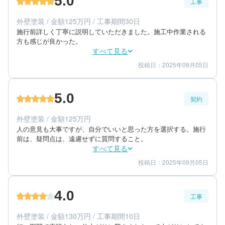
5.0
工事
50代/男性/一戸建て
エリア：長崎県長崎市
外壁塗装 / 金額125万円 / 工事期間30日
築年数：30年
施行前詳しく丁寧に説明していただきました。施工中作業される
方も感じが良かった。
すべて見る
投稿日：2025年09月05日
5
5
工事期間
仕上がり
5
満足度
5.0
契約
60代/女性/一戸建て
エリア：長崎県長崎市
外壁塗装 / 金額125万円
築年数：31年
人の意見も大事ですが、自分でいいと思った方を選択する。施行
前は、疑問点は、遠慮せずに質問すること。
すべて見る
投稿日：2025年09月05日
5
5
提案内容
金額感
5
担当者
4.0
工事
60代/女性/一戸建て
エリア：長崎県長崎市
外壁塗装 / 金額130万円 / 工事期間10日
築年数：31年