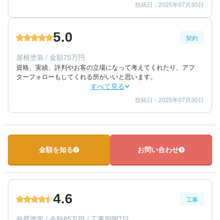
投稿日：2025年07月30日
5
5
工事期間
仕上がり
5
満足度
5.0
契約
50代/女性/一戸建て
エリア：長崎県長崎市
屋根塗装 / 金額75万円
築年数：14年
資格、実績、評判やお客の立場になって考えてくれたり、アフ
ターフォローもしてくれる所がいいと思います。
すべて見る
投稿日：2025年07月30日
5
5
提案内容
金額感
5
担当者
50代/女性/一戸建て
エリア：長崎県長崎市
金額を知る
お問い合わせ
築年数：14年
4.6
工事
外壁塗装 / 金額85万円 / 工事期間7日