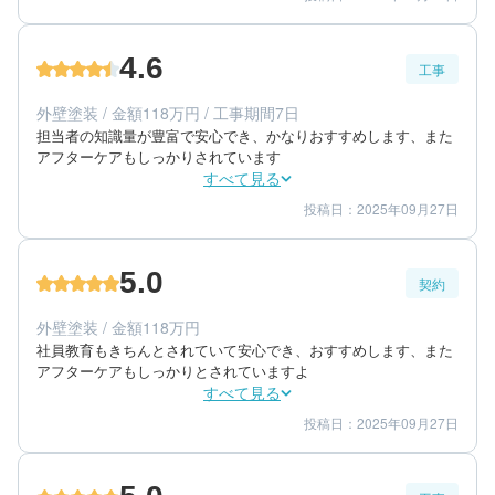
4
4
提案内容
金額感
5
担当者
4.6
工事
70代/女性/一戸建て
エリア：長崎県大村市
外壁塗装 / 金額118万円 / 工事期間7日
築年数：36年
担当者の知識量が豊富で安心でき、かなりおすすめします、また
アフターケアもしっかりされています
すべて見る
投稿日：2025年09月27日
5
4
工事期間
仕上がり
5
満足度
5.0
契約
50代/男性/一戸建て
エリア：長崎県長崎市
外壁塗装 / 金額118万円
築年数：30年
社員教育もきちんとされていて安心でき、おすすめします、また
アフターケアもしっかりとされていますよ
すべて見る
投稿日：2025年09月27日
5
5
提案内容
金額感
5
担当者