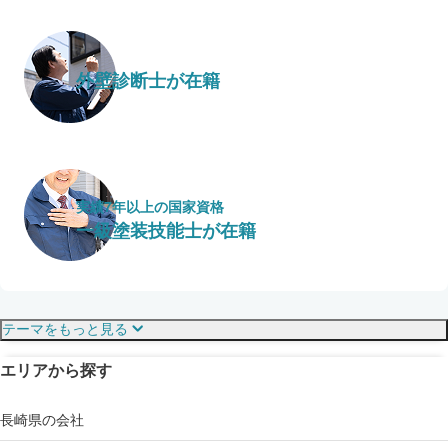
外壁診断士が在籍
実績7年以上の国家資格
一級塗装技能士が在籍
保証・保険
こだわり・特徴
テーマをもっと見る
エリアから探す
見えにくい屋根も安心
完成保証
ドローン診断
長崎県の会社