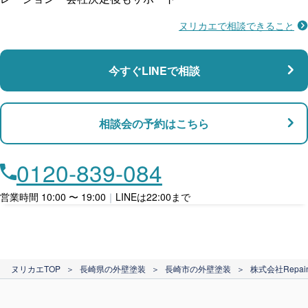
ヌリカエで相談できること
施工不良に​備える
マンション・アパート対応
瑕疵保険
今すぐLINEで相談
支払い対応
相談会の予約はこちら
店舗・事務所対応
月々​分割で​お支払い
0120-839-084
ローン利用
営業時間 10:00 〜 19:00
｜
LINEは22:00まで
カード支払い
ヌリカエTOP
＞
長崎県の外壁塗装
＞
長崎市の外壁塗装
＞
株式会社Repain