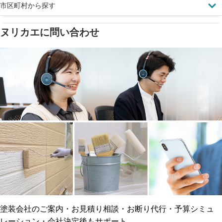
市区町村から探す
ヌリカエに問い合わせ
塗料の​品質を​保証
省エネ効果
メーカー保証
断熱・遮熱塗料対応
工事保険
雨漏り修繕
ご近所トラブルに
防水工事
賠償保険
塗装会社のご案内・お見積り相談・お断り代行・予算シミュ
レーション・会社決定後もサポート