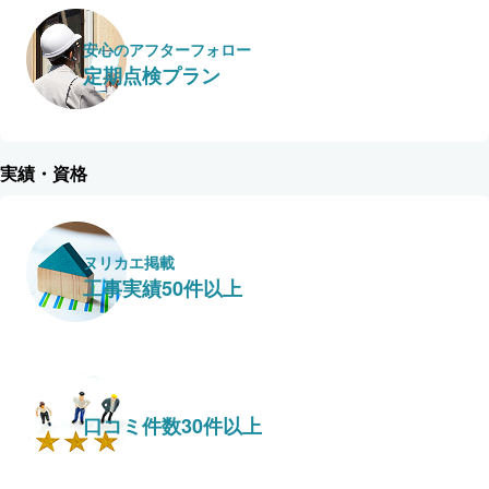
安心のアフターフォロー
定期点検プラン
実績・資格
ヌリカエ掲載
工事実績50件以上
口コミ件数30件以上