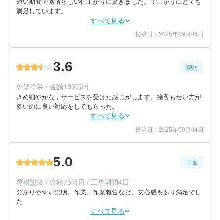
短い期間で素晴らしい仕上がりに驚きました。で上がりにとても
満足しています。
すべて見る
投稿日：2025年09月04日
4
3
工事期間
仕上がり
5
満足度
3.6
契約
70代/女性/一戸建て
エリア：長崎県大村市
外壁塗装 / 金額130万円
築年数：37年
きめ細やかな，サービスを受けた感じがします。接客も若い方が
多いのに良い対応をしてもらった。
すべて見る
投稿日：2025年09月04日
4
4
提案内容
金額感
3
担当者
5.0
工事
70代/女性/一戸建て
エリア：長崎県大村市
屋根塗装 / 金額75万円 / 工事期間4日
築年数：37年
分かりやすい説明、作業、作業報告など、安心感もあり満足でし
た
すべて見る