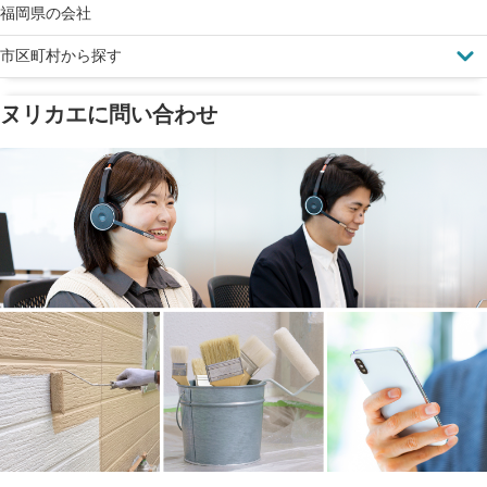
ドローン診断
福岡県の会社
市区町村から探す
ヌリカエに問い合わせ
塗料の​品質を​保証
省エネ効果
メーカー保証
断熱・遮熱塗料対応
工事保険
雨漏り修繕
ご近所トラブルに
防水工事
賠償保険