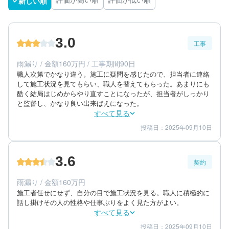
新しい順
評価が高い順
評価が低い順
3.0
工事
雨漏り / 金額160万円 / 工事期間90日
職人次第でかなり違う。施工に疑問を感じたので、担当者に連絡
して施工状況を見てもらい、職人を替えてもらった。あまりにも
酷く結局はじめからやり直すことになったが、担当者がしっかり
と監督し、かなり良い出来ばえになった。
すべて見る
投稿日：2025年09月10日
4
1
工事期間
仕上がり
4
満足度
3.6
契約
50代/男性/一戸建て
エリア：福岡県筑紫野市
雨漏り / 金額160万円
築年数：25年
施工者任せにせず、自分の目で施工状況を見る。職人に積極的に
話し掛けその人の性格や仕事ぶりをよく見た方がよい。
すべて見る
投稿日：2025年09月10日