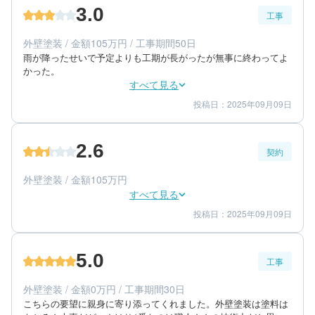
3.0
工事
60代/女性/一戸建て
エリア：福岡県大牟田市
外壁塗装 / 金額105万円 / 工事期間50日
築年数：30年
雨が降ったせいで予定よりも工期が長がったが無事に終わってよ
かった。
すべて見る
投稿日：2025年09月09日
3
3
工事期間
仕上がり
3
満足度
2.6
契約
60代/男性/一戸建て
エリア：佐賀県鳥栖市
外壁塗装 / 金額105万円
築年数：25年
すべて見る
投稿日：2025年09月09日
3
2
提案内容
金額感
3
担当者
5.0
工事
60代/男性/一戸建て
エリア：佐賀県鳥栖市
外壁塗装 / 金額0万円 / 工事期間30日
築年数：25年
こちらの要望に親身に寄り添ってくれました。外壁塗装は塗料は