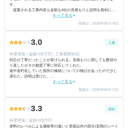
す。

　提案される工事内容も金額も4社の見積もりと説明を真剣に検
討・相談すればおのずと相手の正直さ誠実さと最善がわかりま
すべて見る
す。工事金額は高い安いだけにとらわれず、材料・工事内容に対
投稿日：2025年06月18日
5
4
提案内容
金額感
して妥当であるかが重要です。その選択肢の中で自分に合った最
5
担当者
善と判断したものを選んだらいいです。

　安いものはそれなりの材料と工事、高いものはそれなりの材料
3.0
と工事です。あとは自分自身の要望にどれが一番あっているかで
工事
50代/男性/一戸建て
す。

エリア：福岡県大野城市
この世には最高級の材料と工事で破格の激安工事代金などありえ
外壁塗装 / 金額105万円 / 工事期間30日
築年数：50年
ません。

対応が丁寧だったことが挙げられる。見積もりに関しても数回や
こちらの要望をよく理解して提案に取り入れてくれました。ま
り直したがその都度丁寧に対応してくれた。

た、屋根材のパターンを2通り用意してくれ、それぞれ丁寧にテ
途中老朽化していた箇所の修繕についての検討があったので少し
レビモニターで映像を見ながら説明してくれたのでよりわかりや
遅れた。説明は受けた。

すかったです。

ベランダに少しだけ傷が付いた。その点については報告を受け
すべて見る
私が選んだ工事内容に対して妥当な工事金額であり、誠実・正直
た。また、玄関のシート貼り付けの関係でキーシリンダーの取り
投稿日：2025年06月17日
3
3
であると判断しました。

工事期間
仕上がり
外しを行なってもらったが、施工後に鍵が回りにくくなったた
私はDIYをやっており、仕事がら建築の知識も少しあり、かなり
3
満足度
め、住宅会社にメンテナンスを依頼した。外壁の塗装については
細かい顧客だった思います。工事内容や進捗についてかなり質問
問題ない。想定通りで満足している。
3.3
や相談、依頼の電話をしたのですが、都度早急にキチンと対応し
契約
40代/男性/一戸建て
てくレました。また電話だけでなくよく現場にも足を運んでくれ
エリア：福岡県大野城市
ましたので安心でした。
外壁塗装 / 金額105万円
築年数：15年
塗料のレベルによる価格帯の違いと塗装以外の部分(玄関のシート