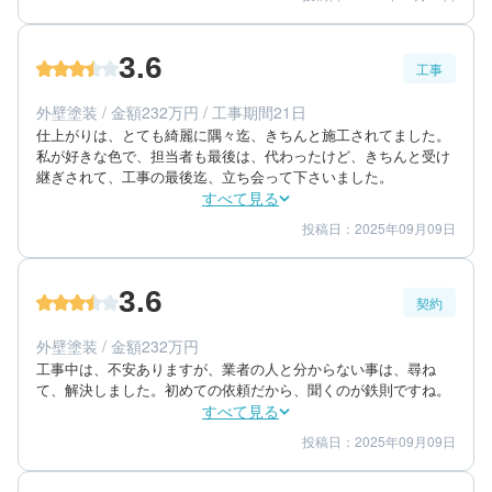
3
4
提案内容
金額感
4
担当者
3.6
工事
50代/男性/一戸建て
エリア：福岡県筑紫野市
外壁塗装 / 金額232万円 / 工事期間21日
築年数：25年
仕上がりは、とても綺麗に隅々迄、きちんと施工されてました。
私が好きな色で、担当者も最後は、代わったけど、きちんと受け
継ぎされて、工事の最後迄、立ち会って下さいました。
すべて見る
投稿日：2025年09月09日
3
3
工事期間
仕上がり
5
満足度
3.6
契約
60代/女性/一戸建て
エリア：福岡県大牟田市
外壁塗装 / 金額232万円
築年数：30年
工事中は、不安ありますが、業者の人と分からない事は、尋ね
て、解決しました。初めての依頼だから、聞くのが鉄則ですね。
すべて見る
投稿日：2025年09月09日
5
3
提案内容
金額感
3
担当者