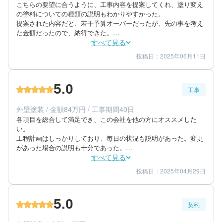
こちらの要望に合うように、工事内容を提案してくれ、塗り変え
の塗料についての種類の説明もわかりやすかった。

提案された内容だと、若干予算オーバーだったが、先の事を考え
た金額だったので、納得できた。

担当者とのやりとりは、メールで行い、添付されたファイルや写
すべて見る
真で理解できた。また、頻度も適当だった。
投稿日：2025年06月11日
4
4
提案内容
金額感
5
担当者
5.0
工事
60代/男性/一戸建て
エリア：福岡県筑紫野市
外壁塗装 / 金額84万円 / 工事期間40日
築年数：35年
各項目を総合して満足でき、この会社を他の方にオススメした
い。

工程計画はしっかりしており、毎日の状況も説明があった。変更
があった場合の説明も十分であった。

工事箇所の仕上がりに満足している。不備もなかった。工事後の
すべて見る
説明もあった。
投稿日：2025年04月29日
5
5
工事期間
仕上がり
5
満足度
5.0
契約
60代/男性/一戸建て
エリア：福岡県福岡市東区