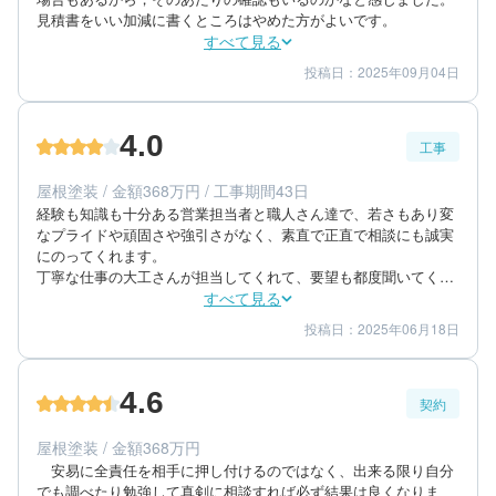
見積書をいい加減に書くところはやめた方がよいです。
すべて見る
投稿日：2025年09月04日
4
4
提案内容
金額感
4
担当者
4.0
工事
40代/男性/一戸建て
エリア：福岡県筑紫野市
屋根塗装 / 金額368万円 / 工事期間43日
築年数：35年
経験も知識も十分ある営業担当者と職人さん達で、若さもあり変
なプライドや頑固さや強引さがなく、素直で正直で相談にも誠実
にのってくれます。

丁寧な仕事の大工さんが担当してくれて、要望も都度聞いてくれ
るし、説明も丁寧でありがたかったのですが、工事完了が予定よ
すべて見る
り大分遅く、細かい手直しが梅雨直前になったので少し不満か
投稿日：2025年06月18日
3
4
工事期間
仕上がり
な？という程度です。

5
満足度
キチンと綺麗に仕上がり満足してます(私の細かいチェックもあっ
て)。私のチェック無しでできてたなら満点です。
4.6
契約
50代/男性/一戸建て
エリア：福岡県大野城市
屋根塗装 / 金額368万円
築年数：50年
　安易に全責任を相手に押し付けるのではなく、出来る限り自分
でも調べたり勉強して真剣に相談すれば必ず結果は良くなりま