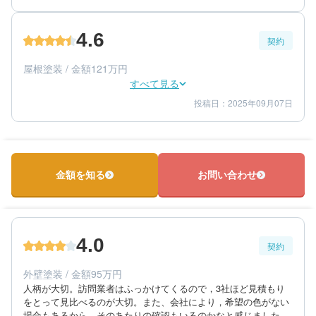
5
満足度
4.6
契約
70代/女性/一戸建て
エリア：福岡県朝倉郡筑前町
屋根塗装 / 金額121万円
築年数：28年
すべて見る
投稿日：2025年09月07日
5
5
提案内容
金額感
4
担当者
70代/女性/一戸建て
エリア：福岡県朝倉郡筑前町
金額を知る
お問い合わせ
築年数：28年
4.0
契約
外壁塗装 / 金額95万円
人柄が大切。訪問業者はふっかけてくるので，3社ほど見積もり
をとって見比べるのが大切。また、会社により，希望の色がない
場合もあるから，そのあたりの確認もいるのかなと感じました。