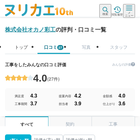
メ
検索
閲覧履歴
ニュー
株式会社オカノ彩工
の評判・口コミ一覧
トップ
口コミ
写真
スタッフ
27
工事をしたみんなの口コミ評価
みんなの評価
4.0
(
27件
)
4.3
4.2
4.0
満足度
提案内容
金額感
3.7
3.9
3.6
工事期間
担当者
仕上がり
契約
工事
すべて