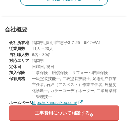
エリア：福岡県小郡市
築年数：11年
会社概要
会社所在地
福岡県那珂川市恵子3-7-25 ﾛｼﾞﾃｯｸA1
従業員数
11人～20人
自社職人数
6名～30名
対応エリア
福岡県
定休日
日曜日, 祝日
加入保険
工事保険、賠償保険、リフォーム瑕疵保険
保有資格
一級塗装技能士, 二級塗装技能士, 足場組立作業
主任者, 石綿（アスベスト）作業主任者, 外壁劣
化診断士, カラーコーディネーター, 二級建築施
工管理技士
ホームページ
https://okanosaikou.com/
工事費用について相談する