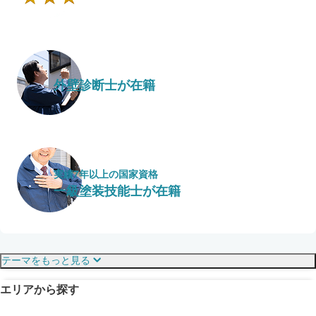
外壁診断士が在籍
実績7年以上の国家資格
一級塗装技能士が在籍
保証・保険
こだわり・特徴
テーマをもっと見る
エリアから探す
見えにくい屋根も安心
完成保証