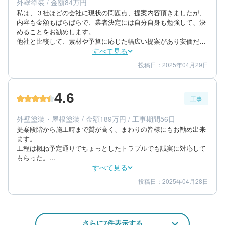
外壁塗装 / 金額84万円
築年数：30年
私は、３社ほどの会社に現状の問題点、提案内容頂きましたが、
内容も金額もばらばらで、業者決定には自分自身も勉強して、決
めることをお勧めします。

他社と比較して、素材や予算に応じた幅広い提案があり安価だっ
た。

すべて見る
項目ごとの金額に説明があり、内容もわかり易かった。提案内容
投稿日：2025年04月29日
5
5
提案内容
金額感
に合った金額だと納得できた。

5
担当者
対応内容や速度は満足している。また、連絡の頻度も適切であっ
た。
4.6
工事
60代/男性/一戸建て
エリア：福岡県福岡市東区
外壁塗装・屋根塗装 / 金額189万円 / 工事期間56日
築年数：30年
提案段階から施工時まで質が高く、まわりの皆様にもお勧め出来
ます。

工程は概ね予定通りでちょっとしたトラブルでも誠実に対応して
もらった。

追加の要望事項にも丁寧に対応してもらい、また、施工仕上がり
すべて見る
は良く、細部にわたり適切な施工であった。
投稿日：2025年04月28日
4
5
工事期間
仕上がり
5
満足度
50代/男性/一戸建て
さらに7件表示する