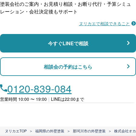
塗装会社のご案内・お見積り相談・お断り代行・予算シミュ
レーション・会社決定後もサポート
ヌリカエで相談できること
施工不良に​備える
マンション・アパート対応
瑕疵保険
今すぐLINEで相談
支払い対応
相談会の予約はこちら
店舗・事務所対応
月々​分割で​お支払い
0120-839-084
ローン利用
営業時間 10:00 〜 19:00
｜
LINEは22:00まで
カード支払い
ヌリカエTOP
＞
福岡県の外壁塗装
＞
那珂川市の外壁塗装
＞
株式会社オカ