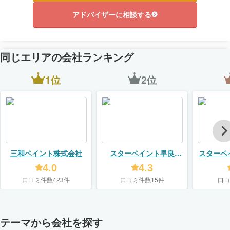
アドバイザーに相談する
同じエリアの会社ランキング
1位
2位
三和ペイント株式会社
スターペイント早良
スターペ
ショールーム店（エス
(株式
4.0
4.3
コート株式会社）
口コミ件数423件
口コミ件数15件
口コ
テーマから会社を探す