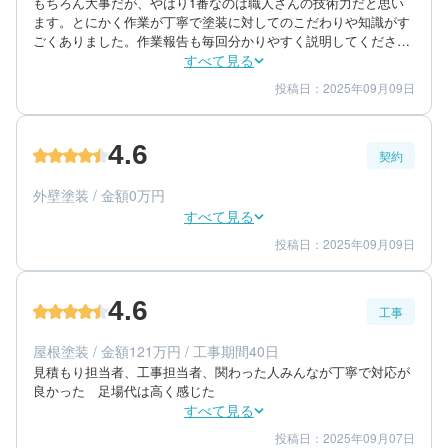
もちろん大事だが、やはり1番なのは職人さんの技術力だと思い
ます。とにかく作業が丁寧で塗装に対してのこだわりや知識がす
ごくありました。作業報告も毎回分かりやすく説明してくださ
り、安心して任せることができ、思っていた以上に完璧な仕上が
すべて見る
りで感無量でした。
投稿日：2025年09月09日
5
5
工事期間
仕上がり
5
満足度
4.6
契約
30代/女性/一戸建て
エリア：福岡県春日市
外壁塗装 / 金額0万円
築年数：6年
すべて見る
投稿日：2025年09月09日
5
5
提案内容
金額感
4
担当者
4.6
工事
30代/女性/一戸建て
エリア：福岡県春日市
屋根塗装 / 金額121万円 / 工事期間40日
築年数：6年
見積もり担当者、工事担当者、関わった人みんなが丁寧で対応が
良かった　足場代は高く感じた
すべて見る
投稿日：2025年09月07日
5
4
工事期間
仕上がり