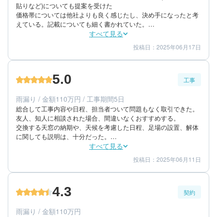
貼りなど)についても提案を受けた

価格帯については他社よりも良く感じたし、決め手になったと考
えている。記載についても細く書かれていた。

特に問題ないと思うが、時折こちらの連絡内容を忘れていること
すべて見る
があったので、その点はマイナス。
投稿日：2025年06月17日
3
4
提案内容
金額感
3
担当者
5.0
工事
40代/男性/一戸建て
エリア：福岡県大野城市
雨漏り / 金額110万円 / 工事期間5日
築年数：15年
総合して工事内容や日程、担当者ついて問題もなく取引できた。
友人、知人に相談された場合、間違いなくおすすめする。

交換する天窓の納期や、天候を考慮した日程、足場の設置、解体
に関しても説明は、十分だった。

工事内容にも、工事箇所の仕上がりにも満足できた。時間がたっ
すべて見る
てからの工事の不備も特にない
投稿日：2025年06月11日
5
5
工事期間
仕上がり
5
満足度
4.3
契約
60代/男性/一戸建て
エリア：福岡県筑紫野市
雨漏り / 金額110万円
築年数：35年