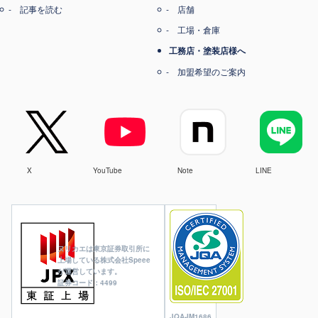
記事を読む
店舗
工場・倉庫
工務店・塗装店様へ
加盟希望のご案内
X
YouTube
Note
LINE
ヌリカエは東京証券取引所に
上場している株式会社Speee
が運営しています。
証券コード：4499
JQA-IM1686