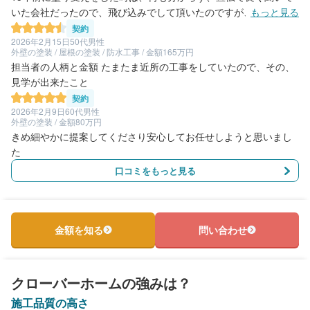
いた会社だったので、飛び込みでして頂いたのですが、今回はヌ
もっと見る
リカエさんに４社紹介して頂きました！ その中から、個人でされ
契約
ているクローバーホームさんにお願いしました！ コスパも良かっ
2026年2月15日
50代男性
外壁の塗装 / 屋根の塗装 / 防水工事 / 金額165万円
たし、アドバイスも頂き、私の手が届かない所など、壁塗り以外
担当者の人柄と金額 たまたま近所の工事をしていたので、その、
にもお願いしていたら、忘れずにして下さったりで、本当に助か
見学が出来たこと
りました、 又塗り変えの時はお願いしょうと思います！
契約
2026年2月9日
60代男性
外壁の塗装 / 金額80万円
きめ細やかに提案してくださり安心してお任せしようと思いまし
た
口コミをもっと見る
金額を知る
問い合わせ
クローバーホームの強みは？
施工品質の高さ