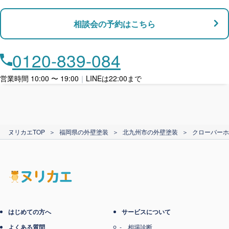
支払い対応
相談会の予約はこちら
店舗・事務所対応
月々​分割で​お支払い
0120-839-084
ローン利用
営業時間 10:00 〜 19:00
｜
LINEは22:00まで
カード支払い
ヌリカエTOP
＞
福岡県の外壁塗装
＞
北九州市の外壁塗装
＞
クローバーホ
電子マネー支払い
はじめての方へ
サービスについて
よくある質問
相場診断