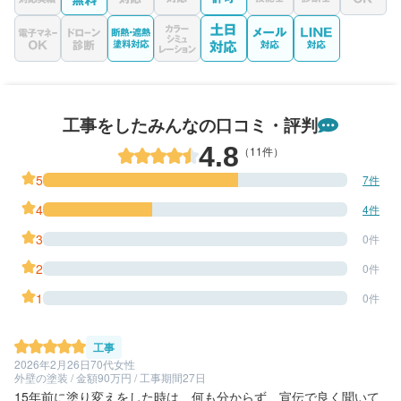
工事をしたみんなの口コミ・評判
4.8
（11件）
5
7件
4
4件
3
0件
2
0件
1
0件
工事
2026年2月26日
70代女性
外壁の塗装 / 金額90万円 / 工事期間27日
15年前に塗り変えをした時は、何も分からず、宣伝で良く聞いて