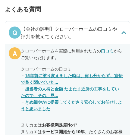
よくある質問
【会社の評判】クローバーホームの口コミや
Q
評判を教えてください。
クローバーホームを実際に利用された方の
口コミ
から
A
ご覧いただけます。
クローバーホームの口コミ
・
15年前に塗り変えをした時は、何も分からず、宣伝
で良く聞いていた...
・
担当者の人柄と金額 たまたま近所の工事をしてい
たので、その、見...
・
きめ細やかに提案してくださり安心してお任せしよ
うと思いました
ヌリカエは
お客様満足度No1*
ヌリカエは
サービス開始から10年
、たくさんのお客様