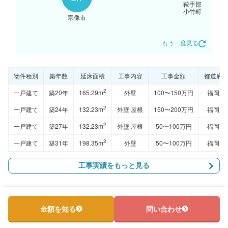
鞍手郡
小竹町
宗像市
もう一度見る
物件種別
築年数
延床面積
工事内容
工事金額
都道府
2
一戸建て
築20年
165.29m
外壁
100〜150万円
福岡県
2
一戸建て
築24年
132.23m
外壁 屋根
150〜200万円
福岡県
2
一戸建て
築27年
132.23m
外壁 屋根
50〜100万円
福岡県
2
一戸建て
築31年
198.35m
外壁
50〜100万円
福岡県
工事実績をもっと見る
金額を知る
問い合わせ