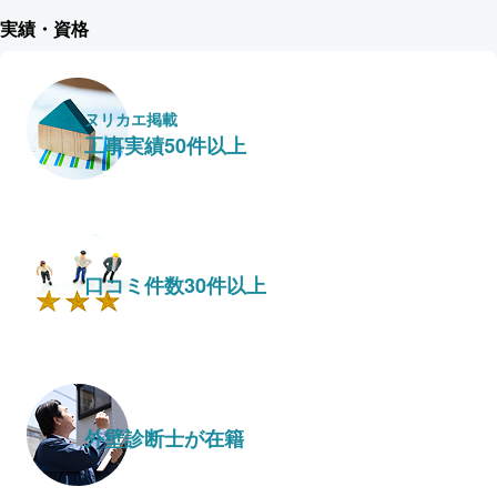
実績・資格
ヌリカエ掲載
工事実績50件以上
口コミ件数30件以上
外壁診断士が在籍