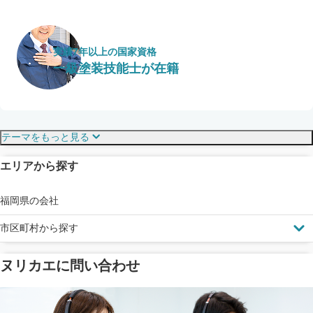
実績7年以上の国家資格
一級塗装技能士が在籍
保証・保険
こだわり・特徴
テーマをもっと見る
エリアから探す
見えにくい屋根も安心
完成保証
ドローン診断
福岡県の会社
市区町村から探す
ヌリカエに問い合わせ
塗料の​品質を​保証
省エネ効果
メーカー保証
断熱・遮熱塗料対応