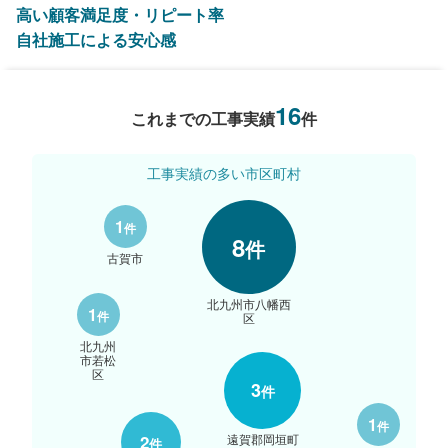
高い顧客満足度・リピート率
自社施工による安心感
16
これまでの工事実績
件
工事実績の多い市区町村
1
件
8
件
古賀市
北九州市八幡西
1
件
区
北九州
市若松
区
3
件
1
件
遠賀郡岡垣町
2
件