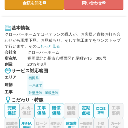
金額を知る
問い合わせ
基本情報
クローバーホームではベテランの職人が、お客様と直接お打ち合
わせから現場下見、お見積もり、そして施工までをワンストップ
で行います。その...
もっと見る
会社名
クローバーホーム
所在地
福岡県北九州市八幡西区丸尾町9-15 306号
創業
2019年8月
サービス対応範囲
エリア
福岡県
建物
一戸建て
工事
外壁塗装
屋根塗装
こだわり・特徴