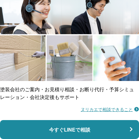
工事保険
雨漏り修繕
ご近所トラブルに
防水工事
賠償保険
塗装会社のご案内・お見積り相談・お断り代行・予算シミュ
レーション・会社決定後もサポート
ヌリカエで相談できること
施工不良に​備える
マンション・アパート対応
瑕疵保険
今すぐLINEで相談