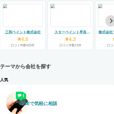
三和ペイント株式会社
スターペイント早良
株式会社
ショールーム店（エス
4.0
4.3
コート株式会社）
口コミ件数423件
口コミ件数15件
口コ
テーマから会社を探す
人気
LINEで気軽に相談