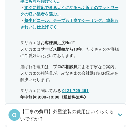
望にも耳を傾けてく...
・
すぐに対応できるようになるべく近くのフットワー
クの軽い業者を選ぶ...
・
養生ビニール、テープも丁寧でシーリング、塗装も
きれいに仕上げてく...
ヌリカエは
お客様満足度No1*
ヌリカエは
サービス開始から10年
、たくさんのお客様
にご愛好いただいております。
選ばれる理由は、
プロの相談員
による丁寧なご案内。
ヌリカエの相談員が、みなさまの会社選びのお悩みを
解決いたします。
ヌリカエに聞いてみる
0121-729-451
年中無休 9:00~19:00《通信料無料》
【工事の費用】外壁塗装の費用はいくらくら
Q
いですか？