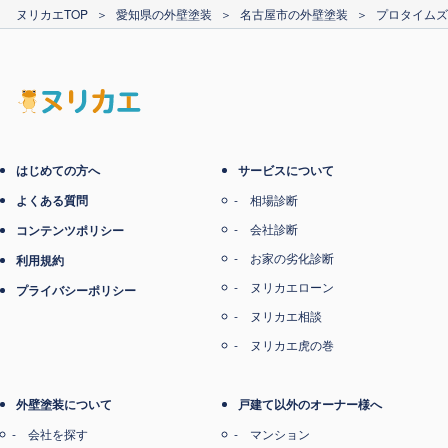
カード支払い
ヌリカエTOP
＞
愛知県の外壁塗装
＞
名古屋市の外壁塗装
＞
プロタイムズ
電子マネー支払い
はじめての方へ
サービスについて
よくある質問
相場診断
会社診断
コンテンツポリシー
お家の劣化診断
利用規約
ヌリカエローン
プライバシーポリシー
ヌリカエ相談
ヌリカエ虎の巻
外壁塗装について
戸建て以外のオーナー様へ
会社を探す
マンション