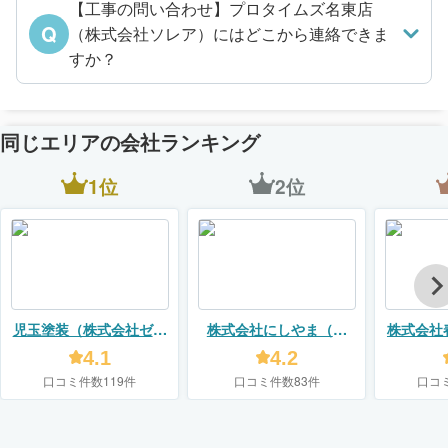
【工事の問い合わせ】プロタイムズ名東店
Q
（株式会社ソレア）にはどこから連絡できま
すか？
同じエリアの会社ランキング
1位
2位
児玉塗装（株式会社ゼロ
株式会社にしやま（リ
株式会社
プラス）
フォームスタジオ ニシヤ
4.1
4.2
マ）
口コミ件数119件
口コミ件数83件
口コ