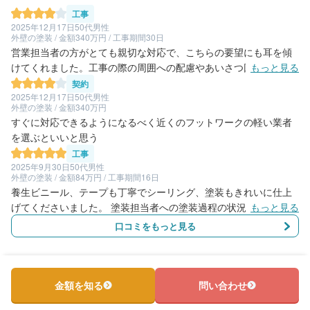
工事
2025年12月17日
50代男性
外壁の塗装 / 金額340万円 / 工事期間30日
営業担当者の方がとても親切な対応で、こちらの要望にも耳を傾
けてくれました。工事の際の周囲への配慮やあいさつ回りもしっ
もっと見る
かりありましたし、工事期間についても仕上がりについてもおお
契約
むね満足してます。お勧めできます。
2025年12月17日
50代男性
外壁の塗装 / 金額340万円
すぐに対応できるようになるべく近くのフットワークの軽い業者
を選ぶといいと思う
工事
2025年9月30日
50代男性
外壁の塗装 / 金額84万円 / 工事期間16日
養生ビニール、テープも丁寧でシーリング、塗装もきれいに仕上
げてくださいました。 塗装担当者への塗装過程の状況確認や質問
もっと見る
に対してもお客様に寄り添った納得の回答ですごく安心しまし
口コミをもっと見る
た。 完了検査で少し塗装むら、たれ、別色の塗料とびはありまし
たが快くご対応いただき仕上げてくださいました。 交換日記では
当日翌日の作業内容も伝わり、とても良かったです。 【別件での
ご確認】メールに”クチコミに不備があります”とありますが、どこ
金額を知る
問い合わせ
に不備があったのかわかりません。訂正しますのでご教示くださ