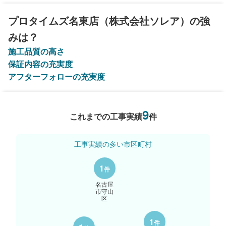
い。
プロタイムズ名東店（株式会社ソレア）の強
みは？
施工品質の高さ
保証内容の充実度
アフターフォローの充実度
9
これまでの工事実績
件
工事実績の多い市区町村
1
件
名古屋
市守山
区
1
件