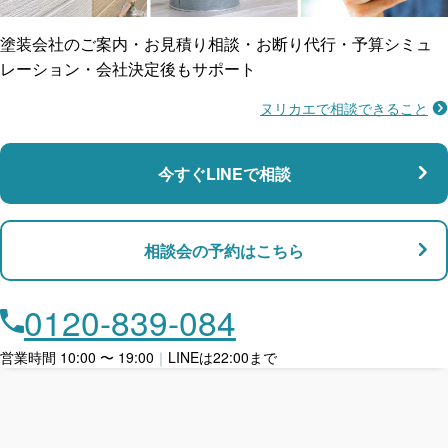
塗装会社のご案内・お見積り相談・お断り代行・予算シミュ
レーション・会社決定後もサポート
ヌリカエで相談できること
施工不良に​備える
マンション・アパート対応
瑕疵保険
今すぐLINEで相談
支払い対応
相談会の予約はこちら
店舗・事務所対応
月々​分割で​お支払い
0120-839-084
ローン利用
営業時間 10:00 〜 19:00
｜
LINEは22:00まで