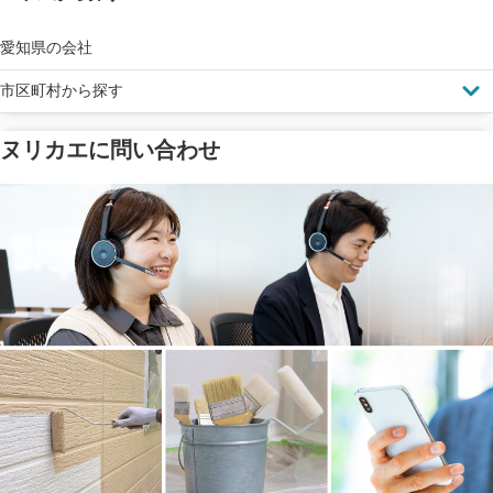
見えにくい屋根も安心
完成保証
ドローン診断
愛知県の会社
市区町村から探す
ヌリカエに問い合わせ
塗料の​品質を​保証
省エネ効果
メーカー保証
断熱・遮熱塗料対応
工事保険
雨漏り修繕
ご近所トラブルに
防水工事
賠償保険