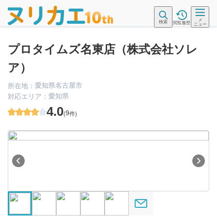
メ
検索
閲覧履歴
ニュー
プロタイムズ名東店（株式会社ソレ
ア）
愛知県名古屋市
所在地：
愛知県
対応エリア：
4.0
(
9
件)