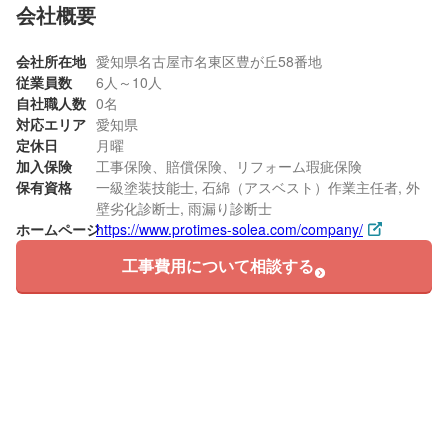
会社概要
会社所在地
愛知県名古屋市名東区豊が丘58番地
従業員数
6人～10人
自社職人数
0名
対応エリア
愛知県
定休日
月曜
加入保険
工事保険、賠償保険、リフォーム瑕疵保険
保有資格
一級塗装技能士, 石綿（アスベスト）作業主任者, 外
壁劣化診断士, 雨漏り診断士
ホームページ
https://www.protimes-solea.com/company/
工事費用について相談する