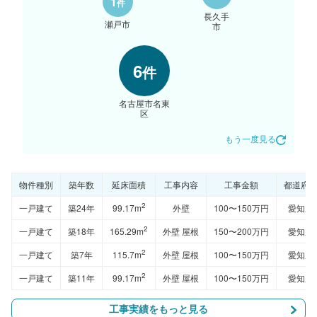
1
件
長久手
瀬戸市
市
6
件
名古屋市名東
区
もう一度見る
物件種別
築年数
延床面積
工事内容
工事金額
都道府
2
一戸建て
築24年
99.17m
外壁
100〜150万円
愛知県
2
一戸建て
築18年
165.29m
外壁 屋根
150〜200万円
愛知県
2
一戸建て
築7年
115.7m
外壁 屋根
100〜150万円
愛知県
2
一戸建て
築11年
99.17m
外壁 屋根
100〜150万円
愛知県
工事実績をもっと見る