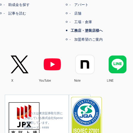
助成金を探す
アパート
記事を読む
店舗
工場・倉庫
工務店・塗装店様へ
加盟希望のご案内
X
YouTube
Note
LINE
ヌリカエは東京証券取引所に
上場している株式会社Speee
が運営しています。
証券コード：4499