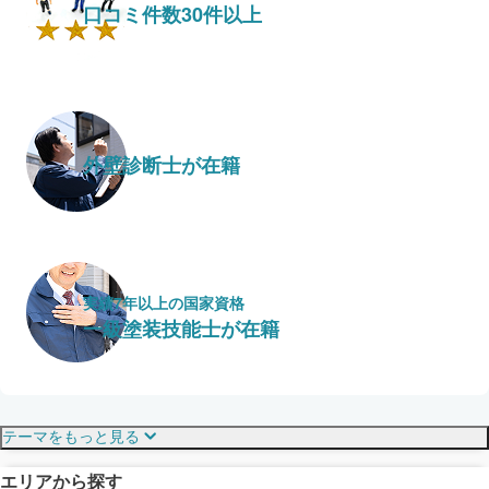
口コミ件数30件以上
外壁診断士が在籍
実績7年以上の国家資格
一級塗装技能士が在籍
保証・保険
こだわり・特徴
テーマをもっと見る
エリアから探す