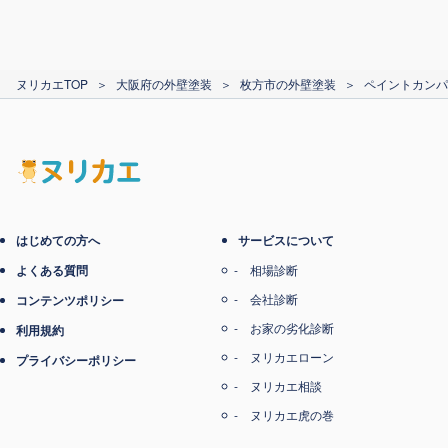
カード支払い
ヌリカエTOP
＞
大阪府の外壁塗装
＞
枚方市の外壁塗装
＞
ペイントカンパ
電子マネー支払い
はじめての方へ
サービスについて
よくある質問
相場診断
会社診断
コンテンツポリシー
お家の劣化診断
利用規約
ヌリカエローン
プライバシーポリシー
ヌリカエ相談
ヌリカエ虎の巻