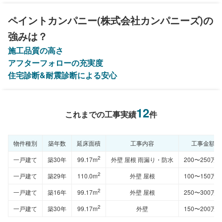
ペイントカンパニー(株式会社カンパニーズ)の
強みは？
施工品質の高さ
アフターフォローの充実度
住宅診断&耐震診断による安心
12
これまでの工事実績
件
物件種別
築年数
延床面積
工事内容
工事金額
2
一戸建て
築30年
99.17m
外壁 屋根 雨漏り・防水
200〜250万
2
一戸建て
築29年
110.0m
外壁 屋根
100〜150万
2
一戸建て
築16年
99.17m
外壁 屋根
250〜300万
2
一戸建て
築30年
99.17m
外壁
150〜200万