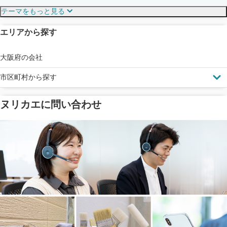
テーマをもっと見る
エリアから探す
見えにくい屋根も安心
完成保証
ドローン診断
大阪府の会社
市区町村から探す
ヌリカエに問い合わせ
塗料の​品質を​保証
省エネ効果
メーカー保証
断熱・遮熱塗料対応
工事保険
雨漏り修繕