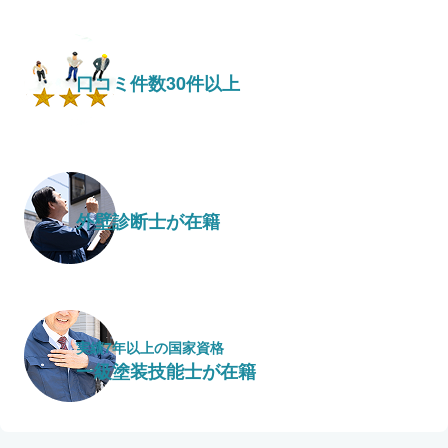
口コミ件数30件以上
外壁診断士が在籍
実績7年以上の国家資格
一級塗装技能士が在籍
保証・保険
こだわり・特徴