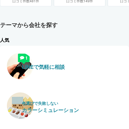
口コミ件数481件
口コミ件数149件
口コ
テーマから会社を探す
人気
LINEで気軽に相談
色選びで失敗しない
カラーシミュレーション