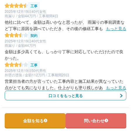
工事
2025年12月19日
40代女性
雨漏り / 金額44万円 / 工事期間4日
他社に比べて、金額は高いかなと思ったが、 雨漏りの事前調査な
ど丁寧に原因を調べていただき、その後の修繕工事もしっかり丁
もっと見る
寧に対応していただけたので良かった。 施工から3年くらい経っ
契約
ているが全然問題ない。
2025年12月19日
40代女性
雨漏り / 金額44万円
金額は多少高くても、しっかり丁寧に対応していただけたので良
かった。
工事
2025年12月19日
50代男性
外壁の塗装 / 金額112万円 / 工事期間20日
営業担当者の方が言っていた工事内容と施工結果が異なっていた
点がとても気になりました。仕上がりも塗り残しがあり少し残念
もっと見る
です。いいところとしてはほかの業者にはない塗料を取り扱って
口コミをもっと見る
いる点です。工事期間については良かったと思います
金額を知る
問い合わせ