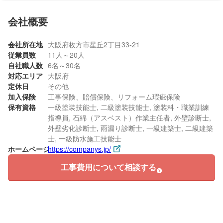
会社概要
会社所在地
大阪府枚方市星丘2丁目33-21
従業員数
11人～20人
自社職人数
6名～30名
対応エリア
大阪府
定休日
その他
加入保険
工事保険、賠償保険、リフォーム瑕疵保険
保有資格
一級塗装技能士, 二級塗装技能士, 塗装科・職業訓練
指導員, 石綿（アスベスト）作業主任者, 外壁診断士,
外壁劣化診断士, 雨漏り診断士, 一級建築士, 二級建築
士, 一級防水施工技能士
ホームページ
https://companys.jp/
工事費用について相談する