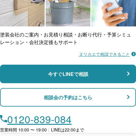
ご近所トラブルに
防水工事
賠償保険
塗装会社のご案内・お見積り相談・お断り代行・予算シミュ
レーション・会社決定後もサポート
ヌリカエで相談できること
施工不良に​備える
マンション・アパート対応
瑕疵保険
今すぐLINEで相談
支払い対応
相談会の予約はこちら
店舗・事務所対応
月々​分割で​お支払い
0120-839-084
ローン利用
営業時間 10:00 〜 19:00
｜
LINEは22:00まで