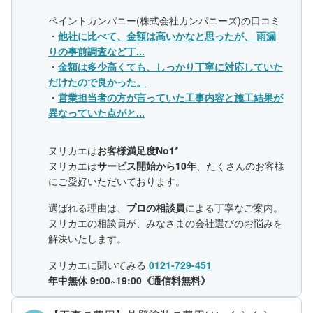
ペイントカンパニー(株式会社カンパニーズ)の口コミ
・
他社に比べて、金額は高いかなと思ったが、 雨漏
りの事前調査など丁...
・
金額は多少高くても、しっかり丁寧に対応していた
だけたので良かった。
・
営業担当者の方が言っていた工事内容と施工結果が
異なっていた点がと...
ヌリカエは
お客様満足度No1*
ヌリカエは
サービス開始から10年
、たくさんのお客様
にご愛好いただいております。
選ばれる理由は、
プロの相談員
による丁寧なご案内。
ヌリカエの相談員が、みなさまの会社選びのお悩みを
解決いたします。
ヌリカエに聞いてみる
0121-729-451
年中無休 9:00~19:00《通信料無料》