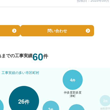
投稿日：2025年09月
5
5
仕上がり
満足度
問い合わせ
60
れまでの工事実績
件
工事実績の多い市区町村
4
件
2
仲多度郡多度
件
津町
26
件
綾歌郡
多津町
3
件