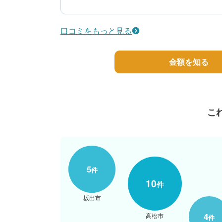
5
工事期間
60代/男性/一戸建て
口コミをもっと見る
エリア：香川県綾歌郡宇多津町
築年数：14年
金額を知る
こ
5
件
10
件
坂出市
4
高松市
件