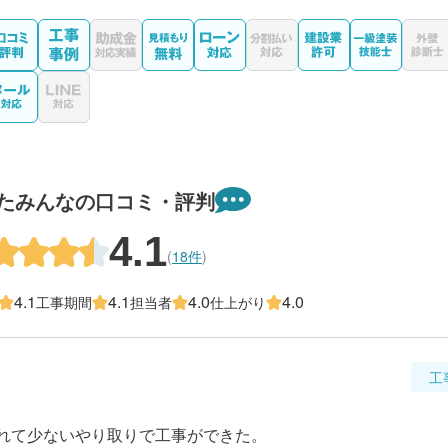
たみんなの口コミ・評判
4.1
(
18件
)
4.1
4.1
4.0
4.0
工事期間
担当者
仕上がり
工
れて少ないやり取りで工事ができた。