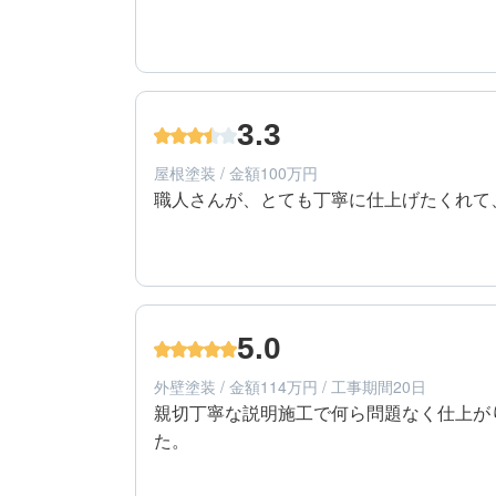
4
工事期間
40代/男性/一戸建て
エリア：香川県仲多度郡多度津町
3.3
築年数：42年
屋根塗装 / 金額100万円
職人さんが、とても丁寧に仕上げたくれて
4
提案内容
40代/男性/一戸建て
エリア：香川県仲多度郡多度津町
5.0
築年数：42年
外壁塗装 / 金額114万円 / 工事期間20日
親切丁寧な説明施工で何ら問題なく仕上が
た。