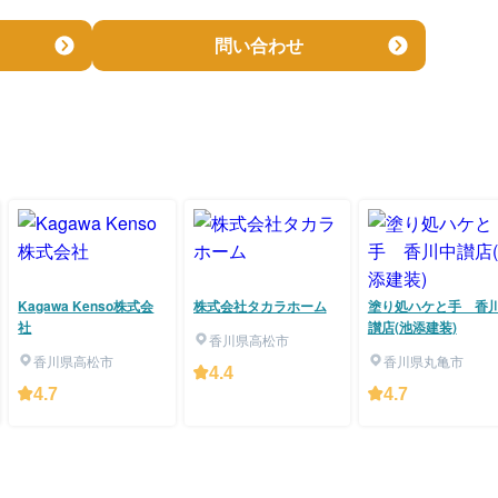
問い合わせ
Kagawa Kenso株式会
株式会社タカラホーム
塗り処ハケと手 香
社
讃店(池添建装)
香川県高松市
香川県高松市
香川県丸亀市
4.4
4.7
4.7