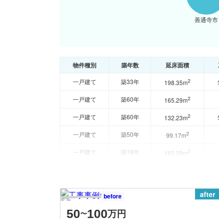
2
件
善通寺市
綾歌郡綾
川町
物件種別
築年数
延床面積
一戸建て
築33年
2
198.35m
一戸建て
築60年
2
165.29m
一戸建て
築60年
2
132.23m
一戸建て
築50年
2
99.17m
一戸建て
築19年
2
165.29m
after
before
50
100
万円
〜