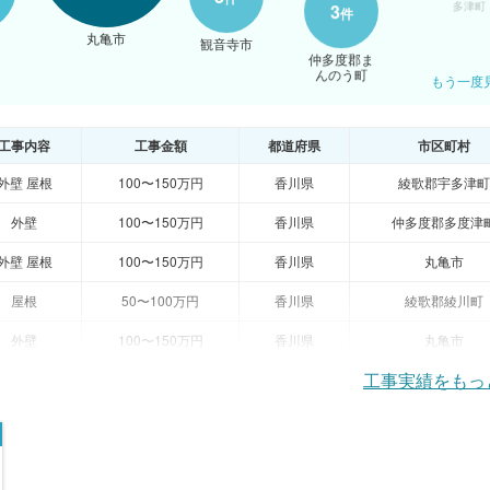
3
件
丸亀市
観音寺市
仲多度郡ま
んのう町
もう一度
工事内容
工事金額
都道府県
市区町村
外壁 屋根
100〜150万円
香川県
綾歌郡宇多津町
外壁
100〜150万円
香川県
仲多度郡多度津
外壁 屋根
100〜150万円
香川県
丸亀市
屋根
50〜100万円
香川県
綾歌郡綾川町
外壁
100〜150万円
香川県
丸亀市
工事実績をもっ