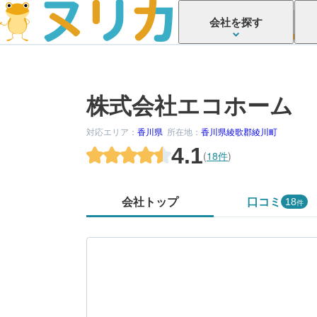
会社を探す
株式会社エコホーム
対応エリア：
香川県
所在地：
香川県綾歌郡綾川町
4.1
(
18件
)
会社トップ
口コミ
18
件
かがでしたか？
してみましょう