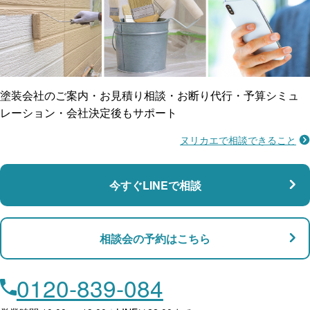
ご近所トラブルに
防水工事
賠償保険
塗装会社のご案内・お見積り相談・お断り代行・予算シミュ
レーション・会社決定後もサポート
ヌリカエで相談できること
施工不良に​備える
マンション・アパート対応
瑕疵保険
今すぐLINEで相談
支払い対応
相談会の予約はこちら
店舗・事務所対応
月々​分割で​お支払い
0120-839-084
ローン利用