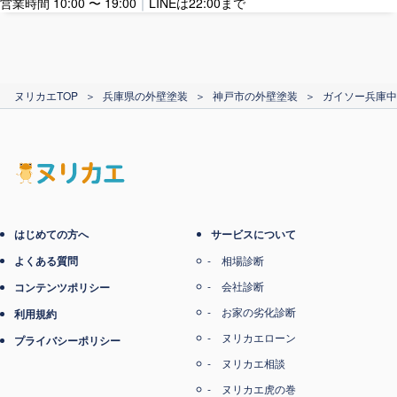
営業時間 10:00 〜 19:00
｜
LINEは22:00まで
カード支払い
ヌリカエTOP
＞
兵庫県の外壁塗装
＞
神戸市の外壁塗装
＞
ガイソー兵庫中央
電子マネー支払い
はじめての方へ
サービスについて
よくある質問
相場診断
会社診断
コンテンツポリシー
お家の劣化診断
利用規約
ヌリカエローン
プライバシーポリシー
ヌリカエ相談
ヌリカエ虎の巻