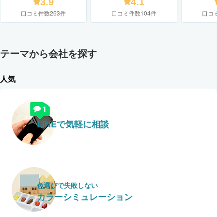
3.9
4.1
口コミ件数263件
口コミ件数104件
口コ
テーマから会社を探す
人気
LINEで気軽に相談
色選びで失敗しない
カラーシミュレーション