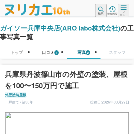
メ
検索
閲覧履歴
ニュー
ガイソー兵庫中央店(ARQ labo株式会社)
の工
事写真一覧
トップ
口コミ
写真
スタッフ
1
2
兵庫県丹波篠山市の外壁の塗装、屋根
を100〜150万円で施工
外壁塗装
屋根
一戸建て / 築30年
投稿日:2026年03月29日