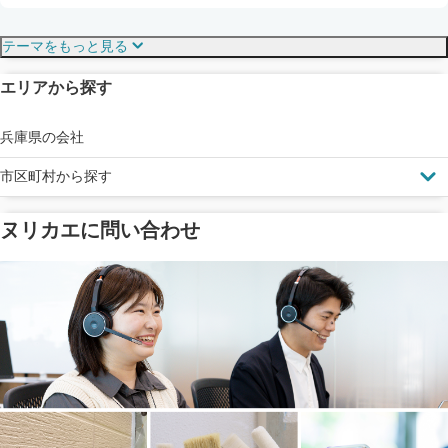
保証・保険
こだわり・特徴
テーマをもっと見る
エリアから探す
見えにくい屋根も安心
完成保証
ドローン診断
兵庫県の会社
市区町村から探す
ヌリカエに問い合わせ
塗料の​品質を​保証
省エネ効果
メーカー保証
断熱・遮熱塗料対応
工事保険
雨漏り修繕