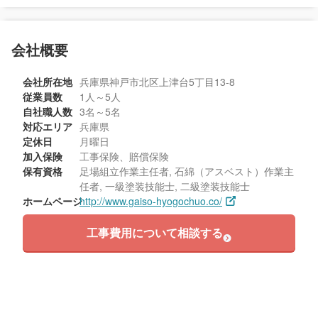
会社概要
会社所在地
兵庫県神戸市北区上津台5丁目13-8
従業員数
1人～5人
自社職人数
3名～5名
対応エリア
兵庫県
定休日
月曜日
加入保険
工事保険、賠償保険
保有資格
足場組立作業主任者, 石綿（アスベスト）作業主
任者, 一級塗装技能士, 二級塗装技能士
ホームページ
http://www.gaiso-hyogochuo.co/
工事費用について相談する