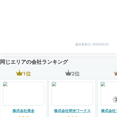
最終更新日: 2026/05/03
同じエリアの会社ランキング
1位
2位
株式会社美全
株式会社明光ワークス
株式会社