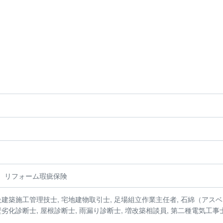
、リフォーム瑕疵保険
級建築施工管理技士, 宅地建物取引士, 足場組立作業主任者, 石綿（アス
劣化診断士, 屋根診断士, 雨漏り診断士, 増改築相談員, 第二種電気工事士