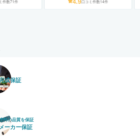
4.9
ミ件数71件
口コミ件数14件
完成保証
塗料の​品質を​保証
メーカー保証