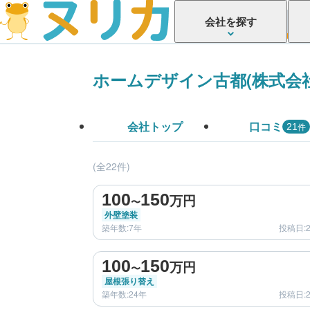
会社を探す
ホームデザイン古都(株式会社
会社トップ
口コミ
件
21
(全22件)
before
100
150
万円
〜
外壁塗装
築年数:7年
投稿日:2
before
100
150
万円
〜
屋根張り替え
築年数:24年
投稿日:2
before