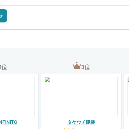
せ
2位
3位
FINITO
タケウチ建装