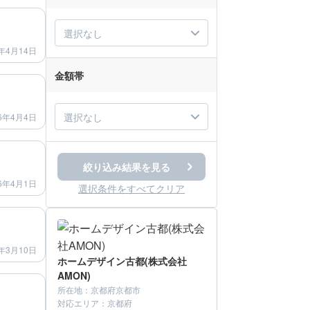
after
選択なし
年4月14日
金額帯
after
選択なし
6年4月4日
after
絞り込み結果を見る
6年4月1日
選択条件をすべてクリア
after
年3月10日
ホームデザイン古都(株式会社
AMON)
after
所在地：
京都府京都市
対応エリア：
京都府