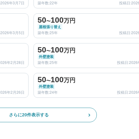
2026年3月7日
築年数:22年
投稿日:202
before
after
50
100
万円
〜
屋根張り替え
2026年3月5日
築年数:25年
投稿日:202
before
after
50
100
万円
〜
外壁塗装
026年2月28日
築年数:25年
投稿日:2026
before
after
50
100
万円
〜
外壁塗装
026年2月26日
築年数:24年
投稿日:2026
さらに20件表示する