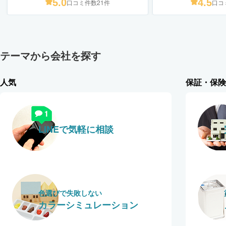
AMON)
5.0
4.5
口コミ件数21件
口コ
テーマから会社を探す
人気
保証・保険
LINEで気軽に相談
色選びで失敗しない
カラーシミュレーション