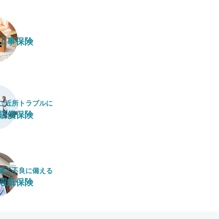
工事保険
ご近所トラブルに
賠償保険
施工不良に​備える
瑕疵保険