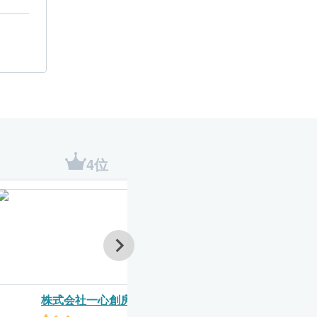
4位
5位
株式会社一心創房
SHIN NIKKE