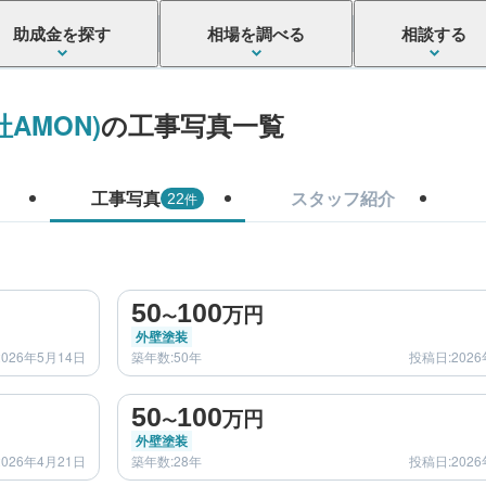
助成金を探す
相場を調べる
相談する
AMON)
の工事写真一覧
工事写真
スタッフ紹介
件
22
before
after
50
100
万円
〜
外壁塗装
026年5月14日
築年数:50年
投稿日:2026
before
after
50
100
万円
〜
外壁塗装
026年4月21日
築年数:28年
投稿日:2026
before