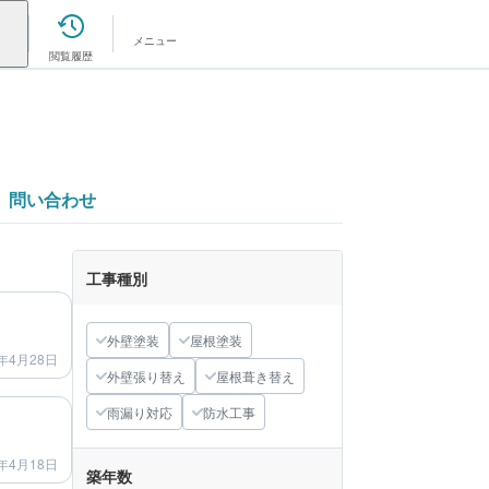
メニュー
閲覧履歴
問い合わせ
工事種別
after
外壁塗装
屋根塗装
年4月28日
外壁張り替え
屋根葺き替え
after
雨漏り対応
防水工事
年4月18日
築年数