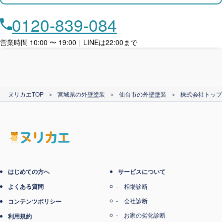
月々​分割で​お支払い
0120-839-084
ローン利用
営業時間 10:00 〜 19:00
｜
LINEは22:00まで
カード支払い
ヌリカエTOP
＞
宮城県の外壁塗装
＞
仙台市の外壁塗装
＞
株式会社トップ
電子マネー支払い
はじめての方へ
サービスについて
よくある質問
相場診断
会社診断
コンテンツポリシー
お家の劣化診断
利用規約