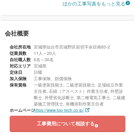
ほかの工事写真をもっと見る
会社概要
会社所在地
宮城県仙台市宮城野区岩切字余目南83-2
従業員数
11人～20人
自社職人数
6名～30名
対応エリア
宮城県
定休日
日曜
加入保険
工事保険、賠償保険
保有資格
一級塗装技能士, 二級塗装技能士, 足場組立作業
主任者, 石綿（アスベスト）作業主任者, 外壁診
断士, 外壁劣化診断士, 第二種電気工事士, 二級建
築施工管理技士, 有機溶剤作業主任者
ホームページ
https://www.top-tech.co.jp/
工事費用について相談する