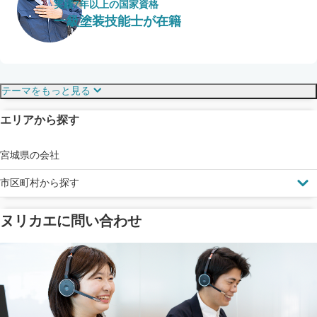
実績7年以上の国家資格
一級塗装技能士が在籍
保証・保険
こだわり・特徴
テーマをもっと見る
エリアから探す
見えにくい屋根も安心
完成保証
ドローン診断
宮城県の会社
市区町村から探す
ヌリカエに問い合わせ
塗料の​品質を​保証
省エネ効果
メーカー保証
断熱・遮熱塗料対応