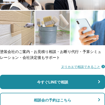
工事保険
雨漏り修繕
ご近所トラブルに
防水工事
賠償保険
塗装会社のご案内・お見積り相談・お断り代行・予算シミュ
レーション・会社決定後もサポート
ヌリカエで相談できること
施工不良に​備える
マンション・アパート対応
瑕疵保険
今すぐLINEで相談
支払い対応
相談会の予約はこちら
店舗・事務所対応