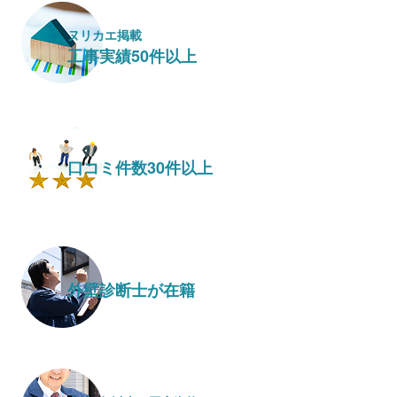
ヌリカエ掲載
工事実績50件以上
口コミ件数30件以上
外壁診断士が在籍