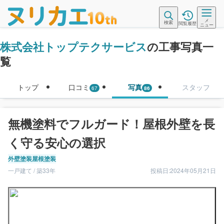
メ
検索
閲覧履歴
ニュー
株式会社トップテクサービス
の工事写真一
覧
トップ
口コミ
写真
スタッフ
67
86
無機塗料でフルガード！屋根外壁を長
く守る安心の選択
外壁塗装
屋根塗装
一戸建て / 築33年
投稿日:2024年05月21日