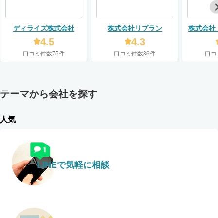
ディライズ株式会社
株式会社リプラン
株式会社
4.5
4.3
口コミ件数75件
口コミ件数86件
口コ
テーマから会社を探す
人気
LINEで気軽に相談