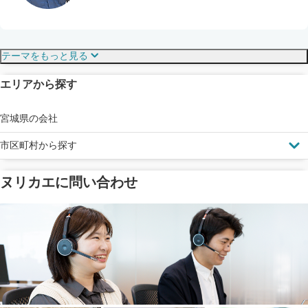
保証・保険
こだわり・特徴
テーマをもっと見る
エリアから探す
見えにくい屋根も安心
完成保証
ドローン診断
宮城県の会社
市区町村から探す
ヌリカエに問い合わせ
塗料の​品質を​保証
省エネ効果
メーカー保証
断熱・遮熱塗料対応
工事保険
雨漏り修繕