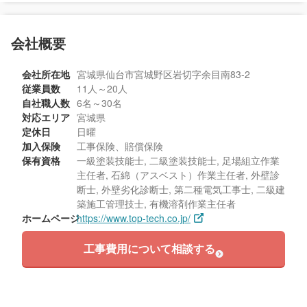
会社概要
会社所在地
宮城県仙台市宮城野区岩切字余目南83-2
従業員数
11人～20人
自社職人数
6名～30名
対応エリア
宮城県
定休日
日曜
加入保険
工事保険、賠償保険
保有資格
一級塗装技能士, 二級塗装技能士, 足場組立作業
主任者, 石綿（アスベスト）作業主任者, 外壁診
断士, 外壁劣化診断士, 第二種電気工事士, 二級建
築施工管理技士, 有機溶剤作業主任者
ホームページ
https://www.top-tech.co.jp/
工事費用について相談する