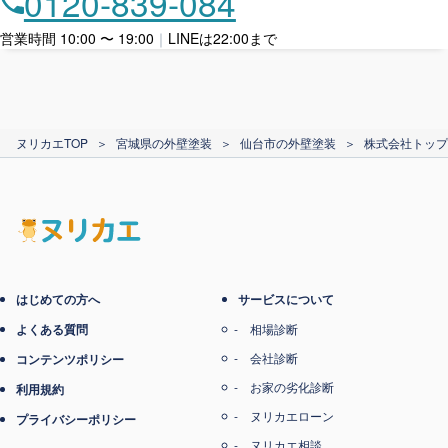
0120-839-084
ローン利用
営業時間 10:00 〜 19:00
｜
LINEは22:00まで
カード支払い
ヌリカエTOP
＞
宮城県の外壁塗装
＞
仙台市の外壁塗装
＞
株式会社トップ
電子マネー支払い
はじめての方へ
サービスについて
よくある質問
相場診断
会社診断
コンテンツポリシー
お家の劣化診断
利用規約
ヌリカエローン
プライバシーポリシー
ヌリカエ相談