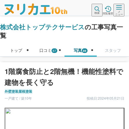
メ
検索
閲覧履歴
ニュー
株式会社トップテクサービス
の工事写真一
覧
トップ
口コミ
写真
スタッフ
67
86
1階腐食防止と2階無機！機能性塗料で
建物を長く守る
外壁塗装
屋根塗装
一戸建て / 築10年
投稿日:2024年05月21日