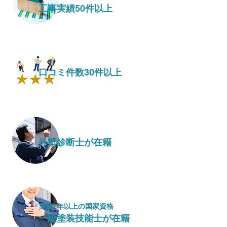
工事実績50件以上
口コミ件数30件以上
外壁診断士が在籍
実績7年以上の国家資格
一級塗装技能士が在籍