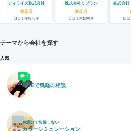
ディライズ株式会社
株式会社リプラン
株式会社
4.5
4.3
口コミ件数75件
口コミ件数86件
口コ
テーマから会社を探す
人気
LINEで気軽に相談
色選びで失敗しない
カラーシミュレーション