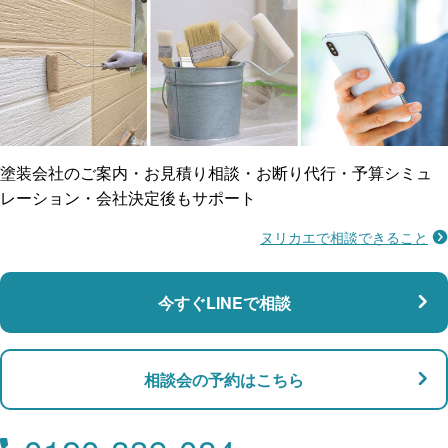
ご近所トラブルに
防水工事
賠償保険
塗装会社のご案内・お見積り相談・お断り代行・予算シミュ
レーション・会社決定後もサポート
ヌリカエで相談できること
施工不良に​備える
マンション・アパート対応
瑕疵保険
今すぐLINEで相談
支払い対応
相談会の予約はこちら
店舗・事務所対応
月々​分割で​お支払い