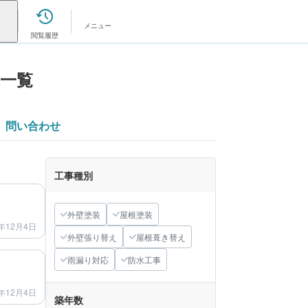
メニュー
閲覧履歴
一覧
問い合わせ
工事種別
after
外壁塗装
屋根塗装
年12月4日
外壁張り替え
屋根葺き替え
after
雨漏り対応
防水工事
年12月4日
築年数