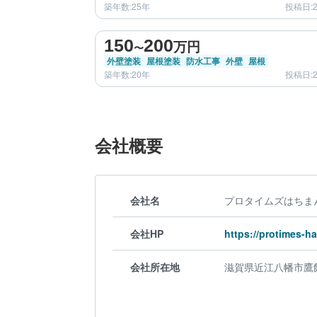
築年数:25年
投稿日:2
before
150
200
万円
〜
外壁塗装
屋根塗装
防水工事
外壁
屋根
築年数:20年
投稿日:2
会社概要
会社名
プロタイムズはちま
会社HP
https://protimes-h
会社所在地
滋賀県近江八幡市鷹飼町