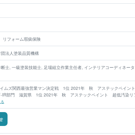
、リフォーム瑕疵保険
財団法人塗装品質機構
診断士, 一級塗装技能士, 足場組立作業主任者, インテリアコーディネーター
タイムズ関西最強営業マン決定戦 1位 2021年 秋 アステックペイン
-IR部門 滋賀県 1位 2021年 秋 アステックペイント 超低汚染リ
見る
せ