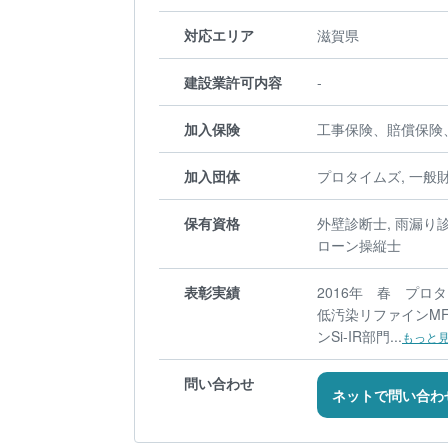
対応エリア
滋賀県
建設業許可内容
-
加入保険
工事保険、賠償保険
加入団体
プロタイムズ, 一般
保有資格
外壁診断士, 雨漏り
ローン操縦士
表彰実績
2016年 春 プロ
低汚染リファインMF
ンSi-IR部門...
もっと
問い合わせ
ネットで問い合わ