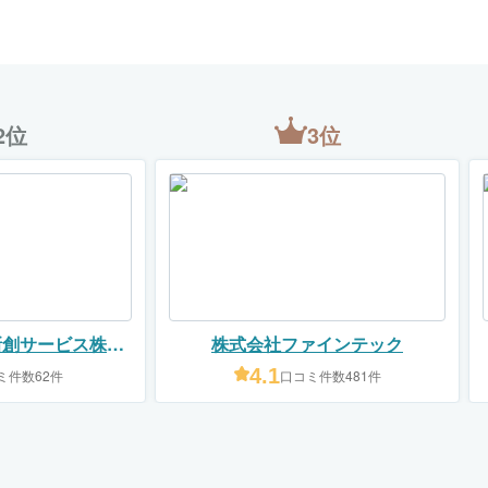
2位
3位
新創サービス株式
株式会社ファインテック
社）
4.1
ミ件数62件
口コミ件数481件