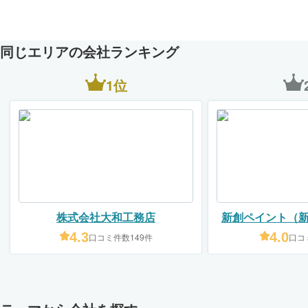
同じエリアの会社ランキング
1位
株式会社大和工務店
新創ペイント（
会
4.3
4.0
口コミ件数149件
口コ