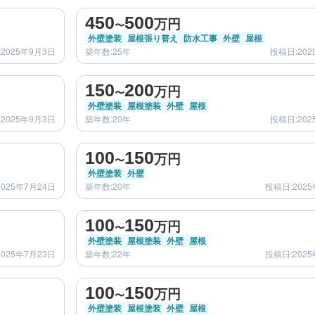
after
450
500
万円
〜
外壁塗装
屋根張り替え
防水工事
外壁
屋根
2025年9月3日
築年数:25年
投稿日:202
before
after
150
200
万円
〜
外壁塗装
屋根塗装
外壁
屋根
2025年9月3日
築年数:20年
投稿日:202
before
after
100
150
万円
〜
外壁塗装
外壁
025年7月24日
築年数:20年
投稿日:2025
before
after
100
150
万円
〜
外壁塗装
屋根塗装
外壁
屋根
025年7月23日
築年数:22年
投稿日:2025
before
after
100
150
万円
〜
外壁塗装
屋根塗装
外壁
屋根