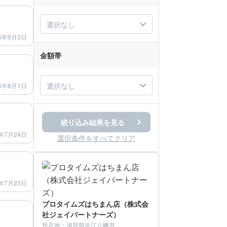
after
選択なし
5年9月3日
金額帯
after
選択なし
5年8月1日
after
絞り込み結果を見る
年7月24日
選択条件をすべてクリア
after
年7月23日
プロタイムズはちまん店（株式会
after
社ジェイパートナーズ）
所在地：
滋賀県近江八幡市