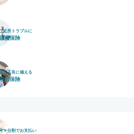
ご近所トラブルに
賠償保険
施工不良に​備える
瑕疵保険
月々​分割で​お支払い