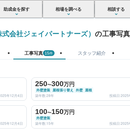
助成金を探す
相場を調べる
相談する
株式会社ジェイパートナーズ）
の工事写真
工事写真
スタッフ紹介
件
15
before
after
250
300
万円
〜
外壁塗装
屋根張り替え
外壁
屋根
025年12月4日
築年数:28年
投稿日:2025
before
after
100
150
万円
〜
外壁塗装
025年12月4日
築年数:15年
投稿日:2025
before