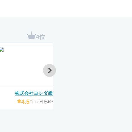
4位
5位
株式会社ヨシダ塗装
SHIN NIKKE
4.5
4.2
口コミ件数49件
口コミ件数3