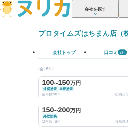
会社を探す
プロタイムズはちまん店（
会社トップ
口コミ
件
2
(全15件)
before
100
150
万円
〜
外壁塗装
屋根塗装
築年数:30年
投稿日:2
before
150
200
万円
〜
外壁塗装
築年数:18年
投稿日:2
before