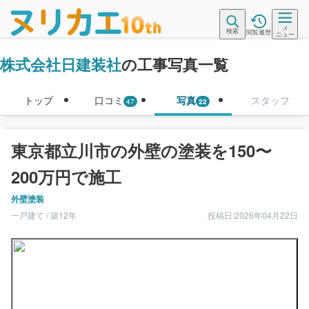
メ
検索
閲覧履歴
ニュー
株式会社日建装社
の工事写真一覧
トップ
口コミ
写真
スタッフ
47
22
東京都立川市の外壁の塗装を150〜
200万円で施工
外壁塗装
一戸建て / 築12年
投稿日:2026年04月22日