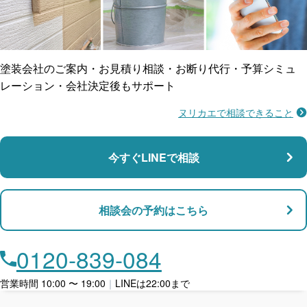
ご近所トラブルに
防水工事
賠償保険
塗装会社のご案内・お見積り相談・お断り代行・予算シミュ
レーション・会社決定後もサポート
ヌリカエで相談できること
施工不良に​備える
マンション・アパート対応
瑕疵保険
今すぐLINEで相談
支払い対応
相談会の予約はこちら
店舗・事務所対応
月々​分割で​お支払い
0120-839-084
ローン利用
営業時間 10:00 〜 19:00
｜
LINEは22:00まで