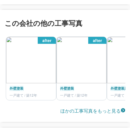
この会社の他の工事写真
after
after
外壁塗装
外壁塗装
外壁塗装
屋
一戸建て / 築12年
一戸建て / 築12年
一戸建て / 
ほかの工事写真をもっと見る