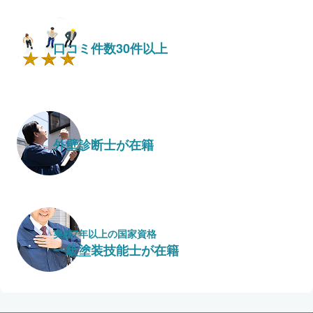
口コミ件数30件以上
外壁診断士が在籍
実績7年以上の国家資格
一級塗装技能士が在籍
保証・保険
こだわり・特徴