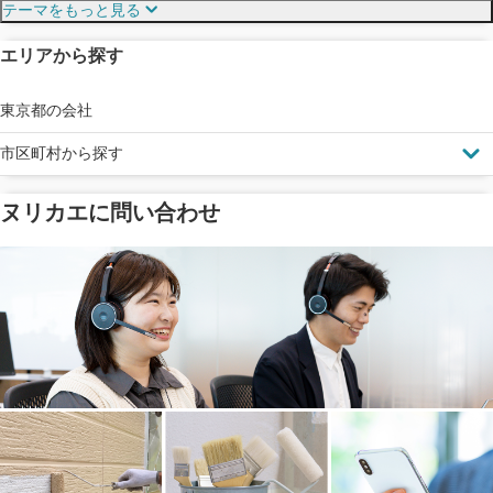
テーマをもっと見る
エリアから探す
見えにくい屋根も安心
完成保証
ドローン診断
東京都の会社
市区町村から探す
ヌリカエに問い合わせ
塗料の​品質を​保証
省エネ効果
メーカー保証
断熱・遮熱塗料対応
工事保険
雨漏り修繕