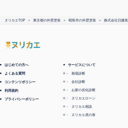
カード支払い
ヌリカエTOP
＞
東京都の外壁塗装
＞
昭島市の外壁塗装
＞
株式会社日建装
電子マネー支払い
はじめての方へ
サービスについて
よくある質問
相場診断
会社診断
コンテンツポリシー
お家の劣化診断
利用規約
ヌリカエローン
プライバシーポリシー
ヌリカエ相談
ヌリカエ虎の巻