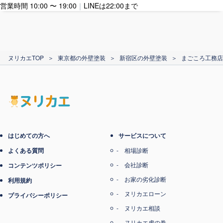
営業時間 10:00 〜 19:00
｜
LINEは22:00まで
カード支払い
ヌリカエTOP
＞
東京都の外壁塗装
＞
新宿区の外壁塗装
＞
まごころ工務店
電子マネー支払い
はじめての方へ
サービスについて
よくある質問
相場診断
会社診断
コンテンツポリシー
お家の劣化診断
利用規約
ヌリカエローン
プライバシーポリシー
ヌリカエ相談
ヌリカエ虎の巻