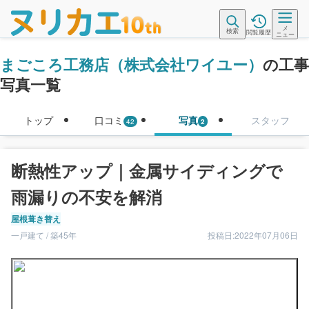
メ
検索
閲覧履歴
ニュー
まごころ工務店（株式会社ワイユー）
の工事
写真一覧
トップ
口コミ
写真
スタッフ
42
2
断熱性アップ｜金属サイディングで
雨漏りの不安を解消
屋根葺き替え
一戸建て / 築45年
投稿日:2022年07月06日