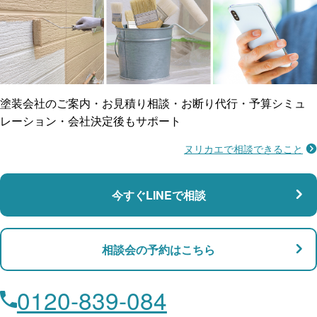
ご近所トラブルに
防水工事
賠償保険
塗装会社のご案内・お見積り相談・お断り代行・予算シミュ
レーション・会社決定後もサポート
ヌリカエで相談できること
施工不良に​備える
マンション・アパート対応
瑕疵保険
今すぐLINEで相談
支払い対応
相談会の予約はこちら
店舗・事務所対応
月々​分割で​お支払い
0120-839-084
ローン利用