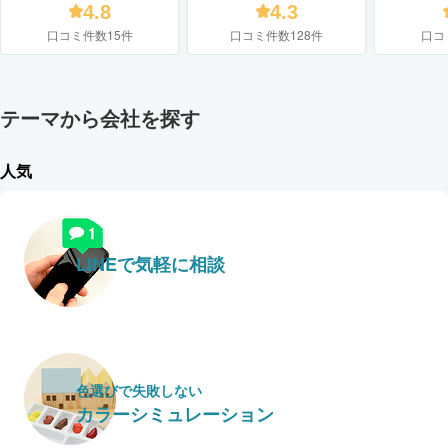
フォームズ
4.8
4.3
口コミ件数15件
口コミ件数128件
口コ
テーマから会社を探す
人気
LINEで気軽に相談
色選びで失敗しない
カラーシミュレーション