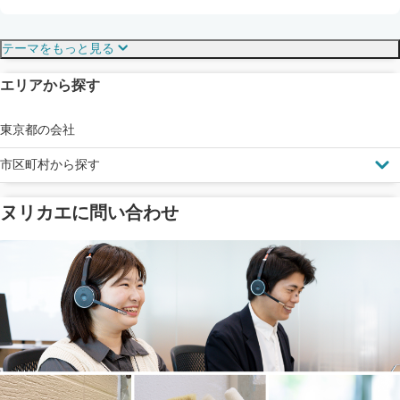
保証・保険
こだわり・特徴
テーマをもっと見る
エリアから探す
見えにくい屋根も安心
完成保証
ドローン診断
東京都の会社
市区町村から探す
ヌリカエに問い合わせ
塗料の​品質を​保証
省エネ効果
メーカー保証
断熱・遮熱塗料対応
工事保険
雨漏り修繕