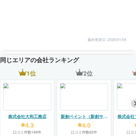
最終更新日: 2026/01/04
同じエリアの会社ランキング
1位
2位
株式会社大和工務店
新創ペイント（新創サー
株式会社
ビス株式会社）
4.3
4.0
口コミ件数149件
口コミ件数62件
口コ