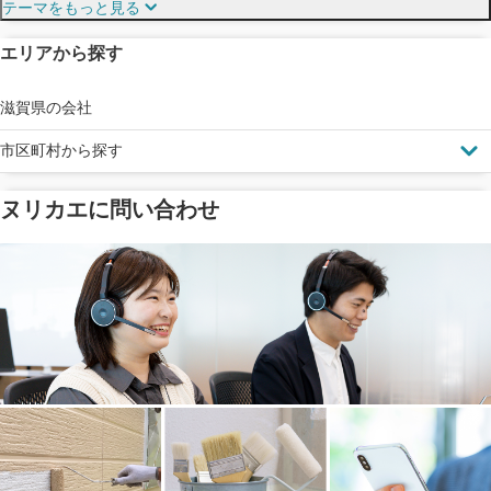
テーマをもっと見る
エリアから探す
見えにくい屋根も安心
完成保証
ドローン診断
滋賀県の会社
市区町村から探す
ヌリカエに問い合わせ
塗料の​品質を​保証
省エネ効果
メーカー保証
断熱・遮熱塗料対応
工事保険
雨漏り修繕