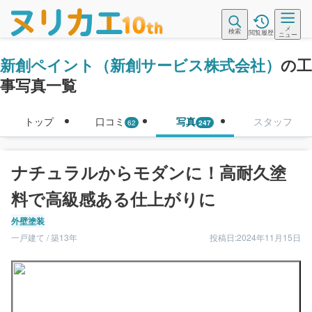
メ
検索
閲覧履歴
ニュー
新創ペイント（新創サービス株式会社）
の工
事写真一覧
トップ
口コミ
写真
スタッフ
62
247
ナチュラルからモダンに！高耐久塗
料で高級感ある仕上がりに
外壁塗装
一戸建て / 築13年
投稿日:2024年11月15日