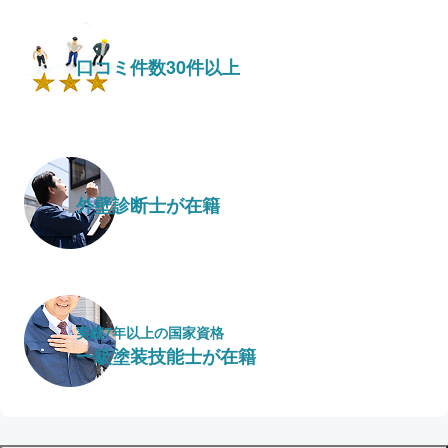
口コミ件数30件以上
外壁診断士が在籍
実績7年以上の国家資格
一級塗装技能士が在籍
保証・保険
こだわり・特徴