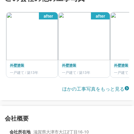
after
after
外壁塗装
外壁塗装
外壁塗装
一戸建て / 築13年
一戸建て / 築13年
一戸建て / 
ほかの工事写真をもっと見る
会社概要
会社所在地
滋賀県大津市大江2丁目16-10