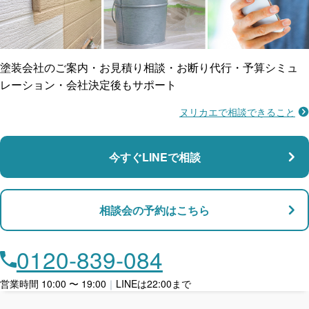
ご近所トラブルに
防水工事
賠償保険
塗装会社のご案内・お見積り相談・お断り代行・予算シミュ
レーション・会社決定後もサポート
ヌリカエで相談できること
施工不良に​備える
マンション・アパート対応
瑕疵保険
今すぐLINEで相談
支払い対応
相談会の予約はこちら
店舗・事務所対応
月々​分割で​お支払い
0120-839-084
ローン利用
営業時間 10:00 〜 19:00
｜
LINEは22:00まで