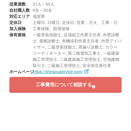
従業員数
21人～50人
自社職人数
6名～30名
対応エリア
滋賀県
定休日
土曜日, 日曜日, 定休日: 営業：月火、工事：日
加入保険
工事保険、賠償保険
保有資格
一級塗装技能士, 足場組立作業主任者, 外壁診断
士, 屋根診断士, 有機溶剤作業主任者, 外壁アドバ
イザー, 二級塗装技能士, 雨漏り診断士, カラー
コーディネーター, 第二種電気工事士, 一級建築
施工管理技士, 二級建築施工管理技士, 宅地建物
取引士, 二級施工管理技士, 安全衛生責任者
ホームページ
https://shinsouservice.com/
工事費用について相談する