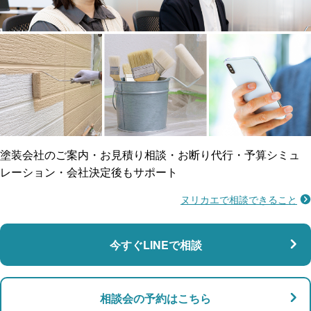
工事保険
雨漏り修繕
ご近所トラブルに
防水工事
賠償保険
塗装会社のご案内・お見積り相談・お断り代行・予算シミュ
レーション・会社決定後もサポート
ヌリカエで相談できること
施工不良に​備える
マンション・アパート対応
瑕疵保険
今すぐLINEで相談
支払い対応
相談会の予約はこちら
店舗・事務所対応