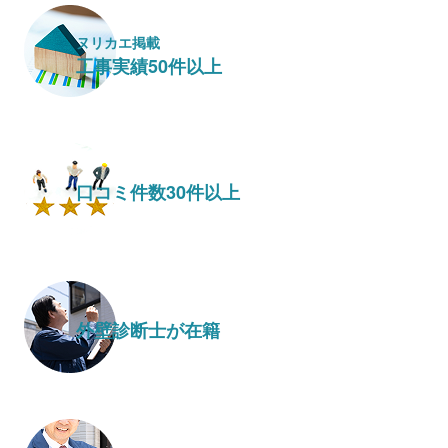
ヌリカエ掲載
工事実績50件以上
口コミ件数30件以上
外壁診断士が在籍