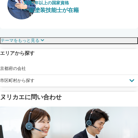
実績7年以上の国家資格
一級塗装技能士が在籍
保証・保険
こだわり・特徴
テーマをもっと見る
エリアから探す
見えにくい屋根も安心
完成保証
ドローン診断
京都府の会社
市区町村から探す
ヌリカエに問い合わせ
塗料の​品質を​保証
省エネ効果
メーカー保証
断熱・遮熱塗料対応