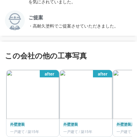
を気にされていました。
ご提案
・高耐久塗料でご提案させていただきました。
この会社の他の工事写真
after
after
外壁塗装
外壁塗装
外壁塗装
屋
一戸建て / 築15年
一戸建て / 築15年
一戸建て / 