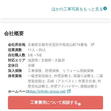
ほかの工事写真をもっと見る
会社概要
会社所在地
京都府京都市伏見区中島前山町74番地 3F
従業員数
11人～20人
自社職人数
3名～5名
対応エリア
滋賀県 / 京都府 / 大阪府
定休日
水曜
加入保険
工事保険、賠償保険、リフォーム瑕疵保険
保有資格
一級塗装技能士, 外壁診断士, 雨漏り診断士, 二級
塗装技能士, 石綿（アスベスト）作業主任者, 外
壁劣化診断士, 外壁アドバイザー, 屋根診断士
ホームページ
https://infinito-group.net/
工事費用について相談する