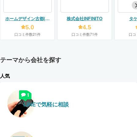
ホームデザイン古都(株
株式会社INFINITO
タ
式会社AMON)
5.0
4.5
口コミ件数21件
口コミ件数71件
口コ
テーマから会社を探す
人気
LINEで気軽に相談