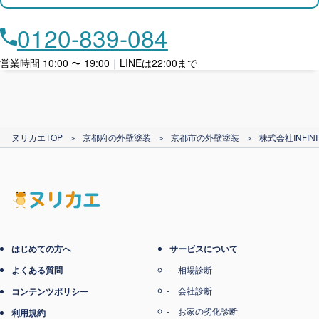
月々​分割で​お支払い
0120-839-084
ローン利用
営業時間 10:00 〜 19:00
｜
LINEは22:00まで
カード支払い
ヌリカエTOP
＞
京都府の外壁塗装
＞
京都市の外壁塗装
＞
株式会社INFINI
電子マネー支払い
はじめての方へ
サービスについて
よくある質問
相場診断
会社診断
コンテンツポリシー
お家の劣化診断
利用規約