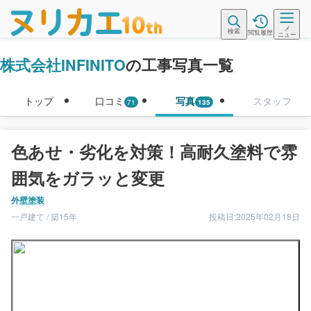
メ
検索
閲覧履歴
ニュー
株式会社INFINITO
の工事写真一覧
トップ
口コミ
写真
スタッフ
71
135
色あせ・劣化を対策！高耐久塗料で雰
囲気をガラッと変更
外壁塗装
一戸建て / 築15年
投稿日:2025年02月18日