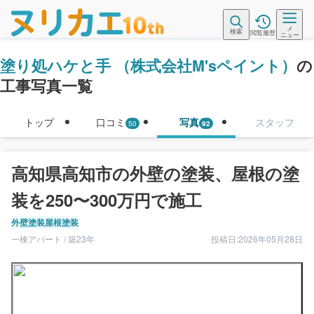
メ
検索
閲覧履歴
ニュー
塗り処ハケと手 （株式会社M'sペイント）
の
工事写真一覧
トップ
口コミ
写真
スタッフ
50
92
高知県高知市の外壁の塗装、屋根の塗
装を250〜300万円で施工
外壁塗装
屋根塗装
一棟アパート / 築23年
投稿日:2026年05月28日