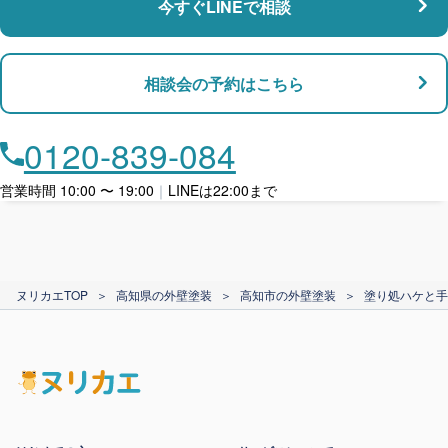
今すぐLINEで相談
支払い対応
相談会の予約はこちら
店舗・事務所対応
月々​分割で​お支払い
0120-839-084
ローン利用
営業時間 10:00 〜 19:00
｜
LINEは22:00まで
カード支払い
ヌリカエTOP
＞
高知県の外壁塗装
＞
高知市の外壁塗装
＞
塗り処ハケと手
電子マネー支払い