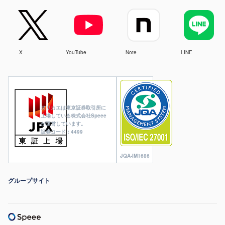
X
YouTube
Note
LINE
ヌリカエは東京証券取引所に
上場している株式会社Speee
が運営しています。
証券コード：4499
JQA-IM1686
グループサイト