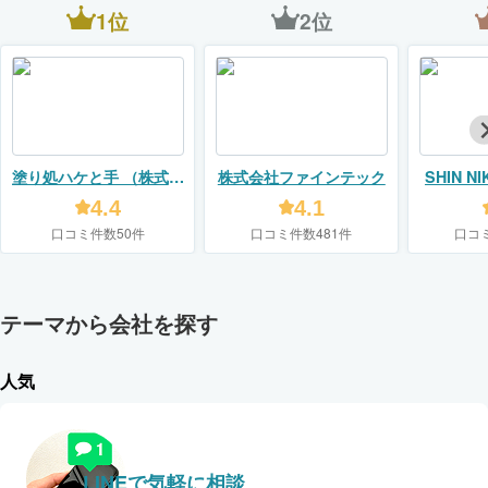
1位
2位
塗り処ハケと手 （株式会
株式会社ファインテック
SHIN 
社M'sペイント）
4.4
4.1
口コミ件数50件
口コミ件数481件
口コ
テーマから会社を探す
人気
LINEで気軽に相談