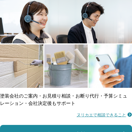
メーカー保証
断熱・遮熱塗料対応
工事保険
雨漏り修繕
ご近所トラブルに
防水工事
賠償保険
塗装会社のご案内・お見積り相談・お断り代行・予算シミュ
レーション・会社決定後もサポート
ヌリカエで相談できること
施工不良に​備える
マンション・アパート対応
瑕疵保険