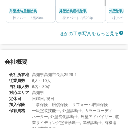
外壁塗装
屋根塗装
外壁塗装
屋根塗装
外壁塗装
屋
一棟アパート / 築23年
一棟アパート / 築23年
一棟アパート 
ほかの工事写真をもっと見る
会社概要
会社所在地
高知県高知市長浜2926-1
従業員数
6人～10人
自社職人数
6名～30名
対応エリア
高知県
定休日
日曜日, 祝日
加入保険
工事保険、賠償保険、リフォーム瑕疵保険
保有資格
一級塗装技能士, 外壁診断士, カラーコーディ
ネーター, 外壁劣化診断士, 外壁アドバイザー, 窯
業サイディング塗替診断士, 屋根診断士, 有機溶