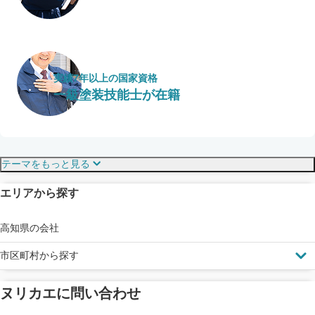
実績7年以上の国家資格
一級塗装技能士が在籍
保証・保険
こだわり・特徴
テーマをもっと見る
エリアから探す
見えにくい屋根も安心
完成保証
ドローン診断
高知県の会社
市区町村から探す
ヌリカエに問い合わせ
塗料の​品質を​保証
省エネ効果