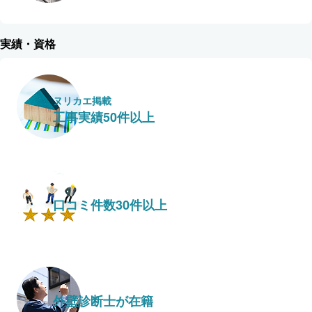
実績・資格
ヌリカエ掲載
工事実績50件以上
口コミ件数30件以上
外壁診断士が在籍