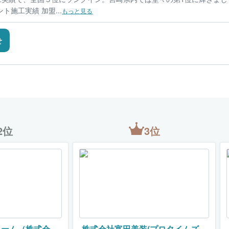
ト施工実績 加盟...
もっと見る
せ
2位
3位
ォーム（株式会社
株式会社富田美装(プロタイムズ都