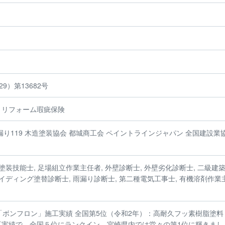
9）第13682号
、リフォーム瑕疵保険
漏り119 木造塗装協会 都城商工会 ペイントラインジャパン 全国建設業
塗装技能士, 足場組立作業主任者, 外壁診断士, 外壁劣化診断士, 二級建
イディング塗替診断士, 雨漏り診断士, 第二種電気工事士, 有機溶剤作業
「ボンフロン」施工実績 全国第5位（令和2年）：高耐久フッ素樹脂塗料
工実績で、全国５位にランクイン。宮崎県内では堂々の第1位に輝きまし