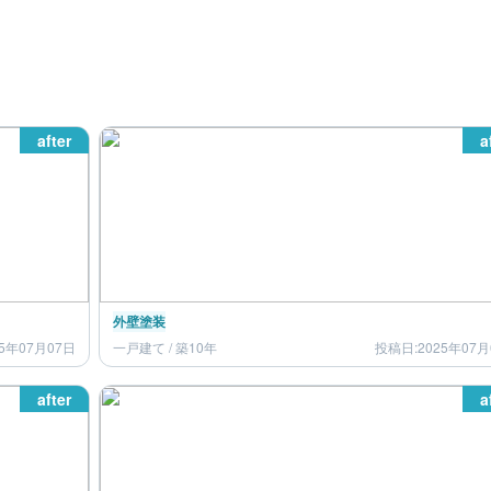
after
a
外壁塗装
5年07月07日
一戸建て / 築10年
投稿日:2025年07月
after
a