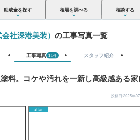
助成金を探す
相場を調べる
相談する
式会社深港美装）
の工事写真一覧
工事写真
スタッフ紹介
件
11
久塗料。コケや汚れを一新し高級感ある家
投稿日:2025年0
after