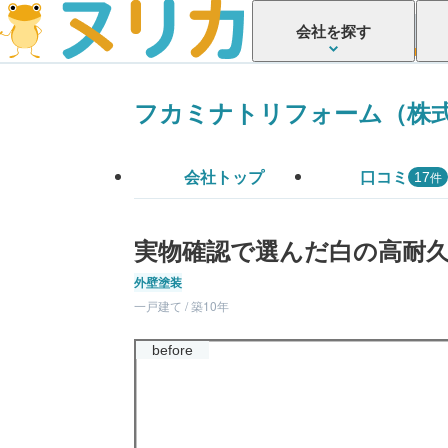
会社を探す
フカミナトリフォーム（株
会社トップ
口コミ
件
17
実物確認で選んだ白の高耐
外壁塗装
一戸建て / 築10年
before