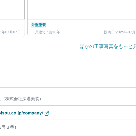
外壁塗装
5年07月07日
一戸建て / 築10年
投稿日:2025年07月
ほかの工事写真をもっと
ム（株式会社深港美装）
bisou.co.jp/company/
3号３番1