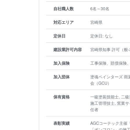
自社職人数
6名～30名
対応エリア
宮崎県
定休日
定休日: なし
建設業許可内容
宮崎県知事 許可（般-2
加入保険
工事保険、賠償保険
加入団体
塗魂ペインターズ 雨
会（GCU）
保有資格
一級塗装技能士, 二級
施工管理技士, 窯業サ
任者
表彰実績
AGCコーテック主催
「ボンフロン」の施