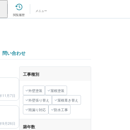
メニュー
閲覧履歴
問い合わせ
工事種別
after
外壁塗装
屋根塗装
年11月7日
外壁張り替え
屋根葺き替え
after
雨漏り対応
防水工事
年9月26日
築年数