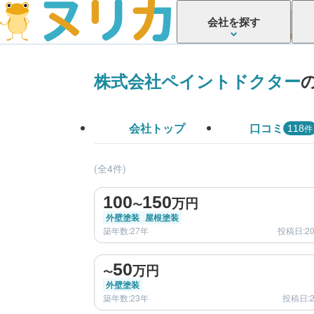
会社を探す
株式会社ペイントドクター
会社トップ
口コミ
件
118
(全4件)
before
100
150
万円
〜
外壁塗装
屋根塗装
築年数:27年
投稿日:2
before
50
万円
〜
外壁塗装
築年数:23年
投稿日:2