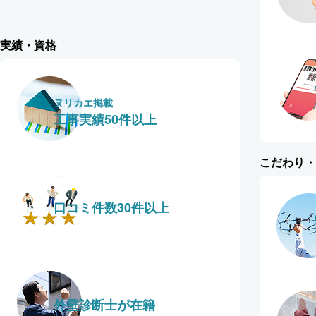
実績・資格
ヌリカエ掲載
工事実績50件以上
こだわり・
口コミ件数30件以上
外壁診断士が在籍