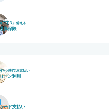
施工不良に​備える
瑕疵保険
月々​分割で​お支払い
ローン利用
カード支払い