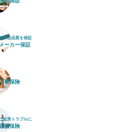
完成保証
塗料の​品質を​保証
メーカー保証
工事保険
ご近所トラブルに
賠償保険