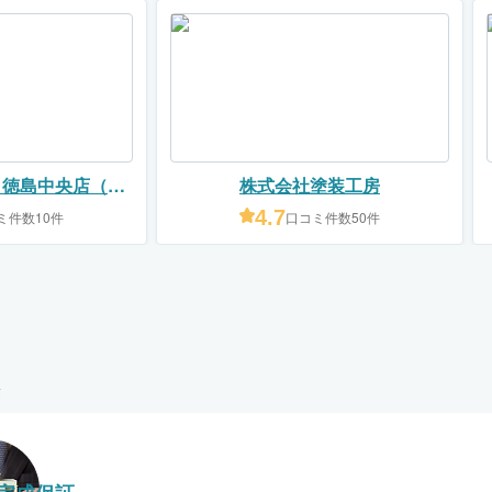
 徳島中央店（ペ
株式会社塗装工房
工房和）
4.7
ミ件数10件
口コミ件数50件