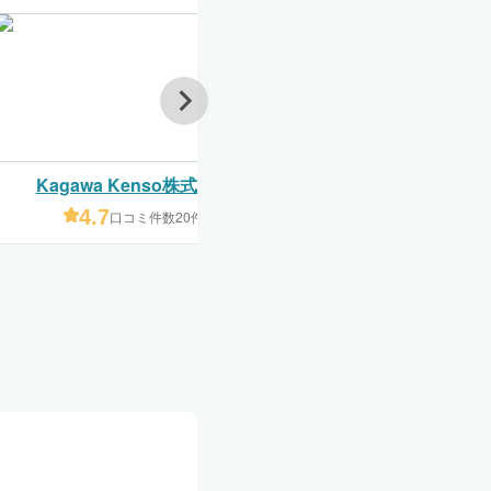
Kagawa Kenso株式会社
よつば塗装店(株式会
4.7
3.0
口コミ件数20件
口コミ件数