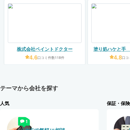
株式会社ペイントドクター
塗り処ハケと手
イント
4.6
4.8
口コミ件数118件
口コ
テーマから会社を探す
人気
保証・保険