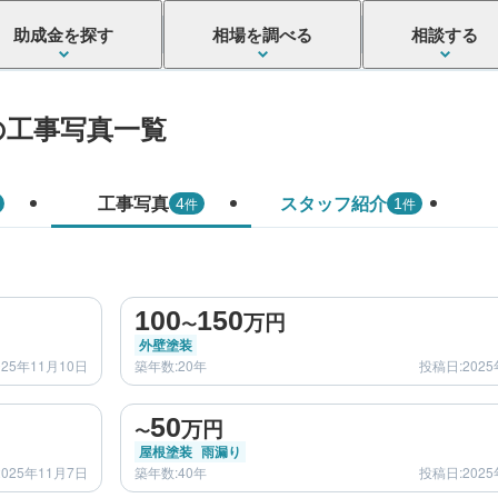
助成金を探す
相場を調べる
相談する
の工事写真一覧
工事写真
スタッフ紹介
件
件
4
1
before
after
100
150
万円
〜
外壁塗装
025年11月10日
築年数:20年
投稿日:2025
before
after
50
万円
〜
屋根塗装
雨漏り
025年11月7日
築年数:40年
投稿日:2025