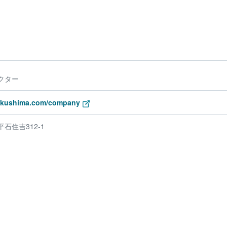
クター
tokushima.com/company
石住吉312-1