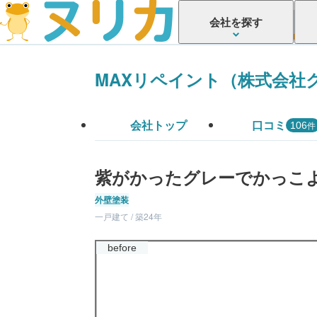
会社を探す
MAXリペイント（株式会社
会社トップ
口コミ
件
106
紫がかったグレーでかっこ
外壁塗装
一戸建て / 築24年
before