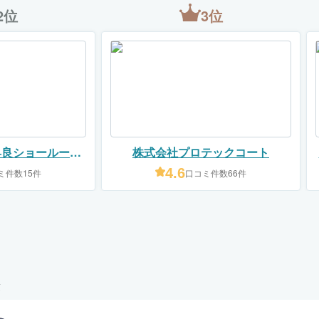
2位
3位
早良ショールーム
株式会社プロテックコート
ト株式会社）
4.6
ミ件数15件
口コミ件数66件