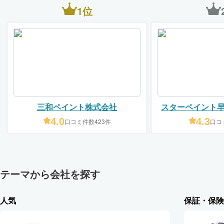
1位
三和ペイント株式会社
スターペイント
店（エスコー
4.0
4.3
口コミ件数423件
口コ
テーマから会社を探す
人気
保証・保険