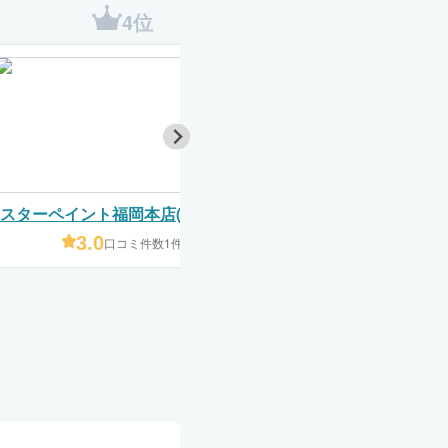
4位
5位
スターペイント福岡本店(株式会社
MAXリペイント（株
シーラ)
イトジャパ
3.0
4.4
口コミ件数1件
口コミ件数1