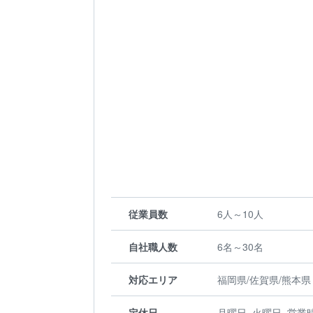
従業員数
6人～10人
自社職人数
6名～30名
対応エリア
福岡県/佐賀県/熊本県
定休日
月曜日, 火曜日, 営業