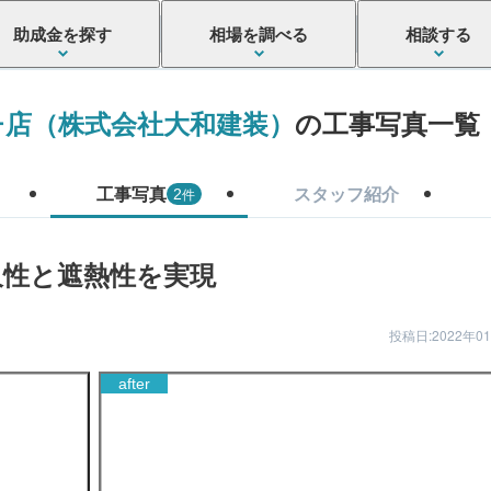
助成金を探す
相場を調べる
相談する
チ店（株式会社大和建装）
の工事写真一覧
工事写真
スタッフ紹介
件
2
久性と遮熱性を実現
投稿日:2022年0
after