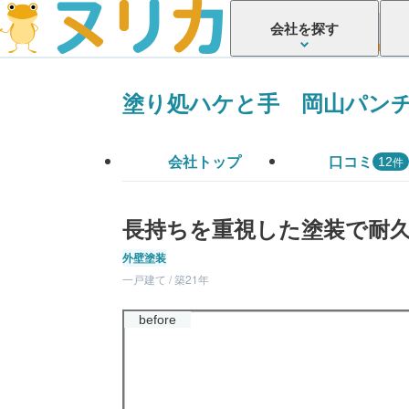
会社を探す
塗り処ハケと手 岡山パン
会社トップ
口コミ
件
12
長持ちを重視した塗装で耐
外壁塗装
一戸建て / 築21年
before