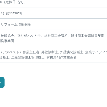
:00（定休日: なし）
）第25262号
、リフォーム瑕疵保険
設技師協会、塗り処ハケと手、総社商工会議所、総社商工会議所青年部
開発事業団
（アスベスト）作業主任者, 外壁診断士, 外壁劣化診断士, 窯業サイディ
診断士, 二級建築施工管理技士, 有機溶剤作業主任者
せ