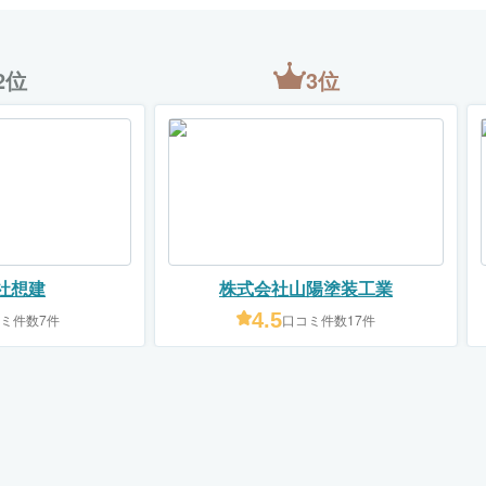
2位
3位
社想建
株式会社山陽塗装工業
4.5
ミ件数7件
口コミ件数17件