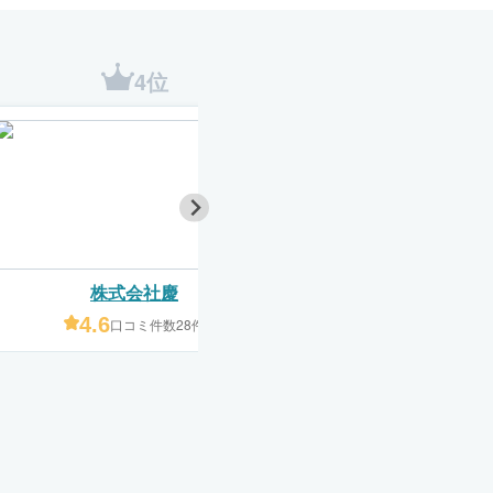
4位
5位
株式会社慶
塗替え市場 こ
4.6
4.6
口コミ件数28件
口コミ件数