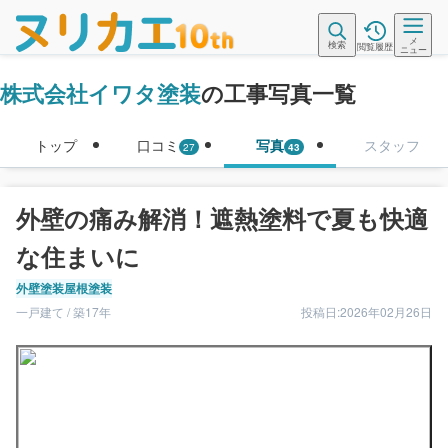
メ
検索
閲覧履歴
ニュー
株式会社イワタ塗装
の工事写真一覧
トップ
口コミ
写真
スタッフ
27
43
外壁の痛み解消！遮熱塗料で夏も快適
な住まいに
外壁塗装
屋根塗装
一戸建て / 築17年
投稿日:2026年02月26日