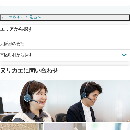
保証・保険
こだわり・特徴
テーマをもっと見る
エリアから探す
見えにくい屋根も安心
完成保証
ドローン診断
大阪府の会社
市区町村から探す
ヌリカエに問い合わせ
塗料の​品質を​保証
省エネ効果
メーカー保証
断熱・遮熱塗料対応
工事保険
雨漏り修繕