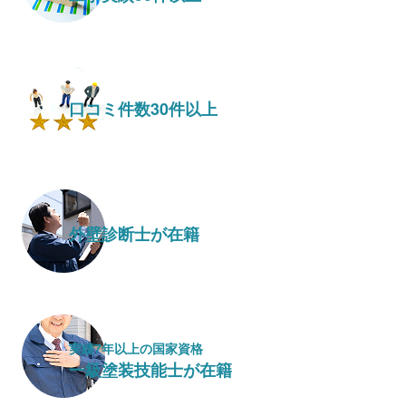
口コミ件数30件以上
外壁診断士が在籍
実績7年以上の国家資格
一級塗装技能士が在籍