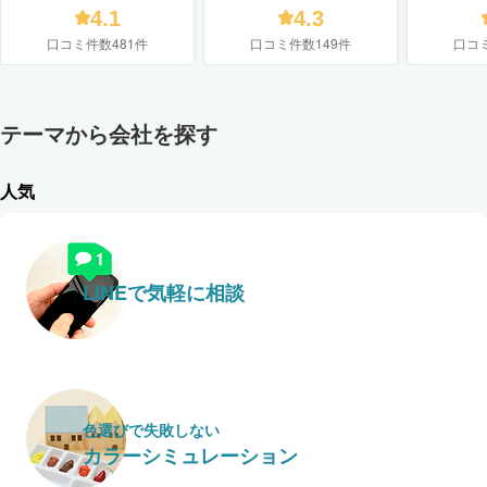
4.1
4.3
口コミ件数481件
口コミ件数149件
口コ
テーマから会社を探す
人気
LINEで気軽に相談
色選びで失敗しない
カラーシミュレーション