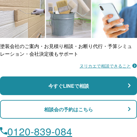
ご近所トラブルに
防水工事
賠償保険
塗装会社のご案内・お見積り相談・お断り代行・予算シミュ
レーション・会社決定後もサポート
ヌリカエで相談できること
施工不良に​備える
マンション・アパート対応
瑕疵保険
今すぐLINEで相談
支払い対応
相談会の予約はこちら
店舗・事務所対応
月々​分割で​お支払い
0120-839-084
ローン利用