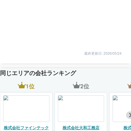
最終更新日: 2026/05/24
同じエリアの会社ランキング
1位
2位
株式会社ファインテック
株式会社大和工務店
株