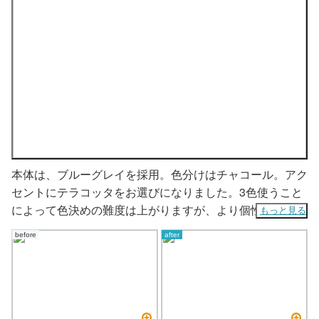
本体は、ブルーグレイを採用。色分けはチャコール。アク
セントにテラコッタをお選びになりました。3色使うこと
によって色決めの難度は上がりますが、より個性的にお家
もっと見る
を表現することができました。
before
after