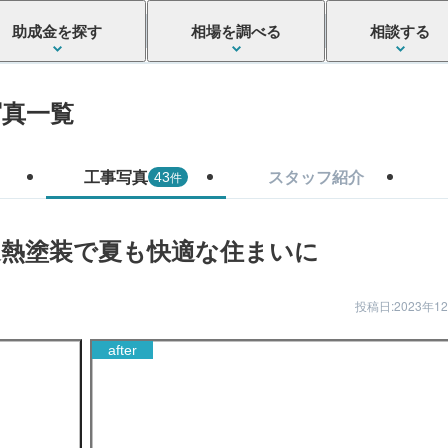
助成金を探す
相場を調べる
相談する
写真一覧
工事写真
スタッフ紹介
件
43
遮熱塗装で夏も快適な住まいに
投稿日:2023年1
after