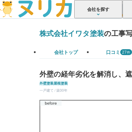
会社を探す
株式会社イワタ塗装
の工事
会社トップ
口コミ
件
27
外壁の経年劣化を解消し、
外壁塗装
屋根塗装
一戸建て / 築30年
before